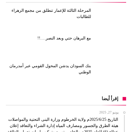
المرحلة الثالثة للإعمار تنطلق من مجمع الزهراء
للطالبات
مع البرهان حتي وبعد النصر….!!
بنك السودان يدشن المحول القومي عبر أمدرمان
الوطني
إقرأ أيضا
يونيو 27, 2025
التاريخ 2025/6/25م ولاية الخرطوم وزارة البنى التحتية والمواصلات
هيئة الطرق والجسور ومصارف المياه إدارة الشراء والتعاقد إعلان
عطاء (6) للعام 2025م والخاص بتوريد وتركيب لمبات تعمل بالطاقة