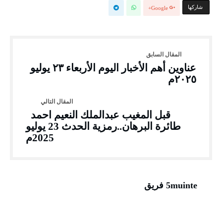
‫‫ شاركها‬
Google+
عناوين أهم الأخبار اليوم الأربعاء ٢٣ يوليو
٢٠٢٥م
قبل المغيب عبدالملك النعيم احمد
طائرة البرهان..رمزية الحدث 23 يوليو
2025م
5muinte فريق