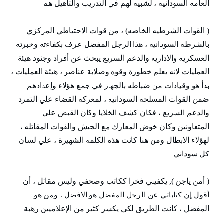
العامه السودانيه ،الشبيه لهم في التدريب والتأهيل هم
( القوات الشرطيه الخاصه) ، من قوات الاحتياطي المركزي
بالشرطه السودانيه ، هذا الرجل المفضل عرف بكفاءته وخبرته
العسكريه والاداريه والدعم السريع يبحث عن أفراد وجنود هيئة
العمليات لانه يعلم خطورة وقوه وصلابة عناصر ، هيئة العمليات ،
بدأ هو وقيادات من ضباطه بالجهاز في جمع هؤلاء وإعدادهم
ضمن القوات المسلحه السودانيه ، لمعركه القضاء علي التمرد
والدعم السريع ، فكان كشف الخلايا وكان القبض علي
المتعاونين وكان خوض المعارك مع الجيش والقوات المقاتله ،
لهؤلاء الابطال ومن هنا كانت هذه الكلمه الشهيرة ، علي لسان
كل سوداني
( أمن ياجن ), يكفيني فخرا ككاتب وصحفي وليس مقاتل ، أن
أقول إن كتاباتي عن الرجل المفضل هو الافضل ، ومن هو
المفضل ، كانت الطريق لكي يكسر كثير من الإعلاميين رهبة