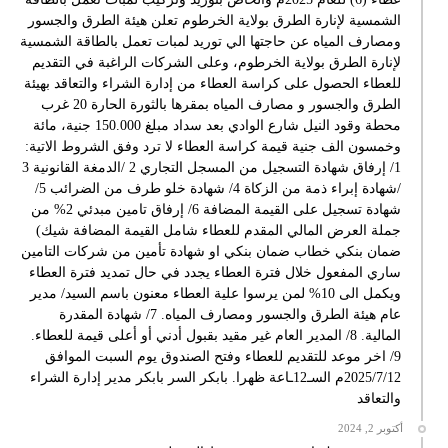
الشمسية لإنارة الطرق بولاية الخرطوم تعلن هيئة الطرق والجسور
ومصارف المياه عن حاجتها الي توريد لمبات تعمل بالطاقة الشمسية
لإنارة الطرق بولاية الخرطوم، وعلى الشركات الراغبة في التقديم
للعطاء الحصول على كراسة العطاء من إدارة الشراء والتعاقد بهيئة
الطرق والجسور و مصارف المياه بمقرها بالثورة الحارة 20 غرب
محطة وقود النيل شارع الوادي بعد سداد مبلغ 150.000 جنية، مائة
وخمسون الف جنية قيمة كراسة العطاء لا ترد وفق الشروط الاتية:
1/ إرفاق شهادة التسجيل من المسجل التجاري 2 /الدمغة القانونية 3
/شهادة إبراء ذمة من الزكاة 4/ شهادة خلو طرف من الضرائب 5/
شهادة تسجيل على القيمة المضافة 6/ إرفاق تامين مبدئي 2% من
جملة العرض المالي المقدم للعطاء شامل القيمة المضافة شيك)
ضمان بنكي خطاب ضمان بنكي او شهادة تأمين من شركات التامين
ساري المفعول خلال فترة العطاء يجدد في حال تمديد فترة العطاء
ويكمل الى 10% لمن يرسوا علية العطاء معنون باسم السيد/ مدير
عام هيئة الطرق والجسور ومصارف المياه. 7/ شهادة المقدرة
المالية. 8/ المدير العام غير مقيد بقبول أدني أو أعلى قيمة للعطاء.
9/ اخر موعد للتقديم للعطاء وفتح الصندوق يوم السبت الموافق
2025/7/12م السـ12ـاعة ظهرا. بابكر السر بابكر مدير إدارة الشراء
والتعاقد
أكتوبر 2, 2024