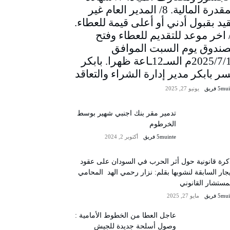
المقدرة المالية. 8/ المدير العام غير
يد بقبول أدني أو أعلى قيمة للعطاء.
/ اخر موعد للتقديم للعطاء وفتح
صندوق يوم السبت الموافق
2025/7/12م السـ12ـاعة ظهرا. بابكر
سر بابكر مدير إدارة الشراء والتعاقد
5m فريق
يونيو 27, 2025
تدمير مقر بنك اجنبي شهير بوسط
الخرطوم
5muinte فريق
أكتوبر 2, 2024
رة قانونية حول أثر الحرب في السودان على عقود
يجار السابقة لنشوبها بقلم: نزار رحمي الهد المحامي
مستشار القانوني
5m فريق
مايو 27, 2025
عاجل العطا من الخطوط الأمامية :
وصول أسلحة جديدة للجيش