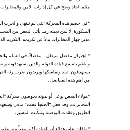
مثلما اجاد ونجح في كل إدارات الأمن والمخابرات.
*في خضم هذه المعركة التي لم تنتهي والحرب التي
المنكورة إلا لمن بعينه رمد يأتي البعض من الم
مدير جهاز المخابرات بدلاً عن تكريمه، التكريم ال
*الجنرال مفضل سيظل – مفضلاً- في السلم والحر
وتناغم تام مع قيادة الدولة والذين يستهدفونه وي
يستهدفون البلد وتماسكها ويريدون ضرب رئة الدو
من أهم هذه المفاصل .
*هولاء البعض بوعي أو بدونه يخوضون معركة “الج
المخابرات، وقد فعل “الجنجا قحت” مافي وسعهم
الطريق وفقدت البوصلة وتنكّبت المسير.
*مافات على هؤلاء أن القيادة أكثر وعياً مما يظنو