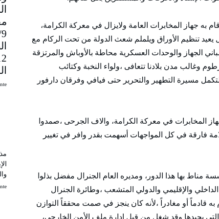
مق
قام به جهاز المخابرات العامة ولايزال في معركة الكرامة،
9
 يعيد تنظيم الأوراق ويلملم شعث الدولة من تحت الركام مع
ال
اني الجهاز والوحدات العسكرية محاطة بالأوباش والمرتزقة
وم وغالب مدن بلادنا تتعافى ،ولواء النخبة وكتائب
ال
لتكمل مسيرة التطهير والتحرير حتى فيافي وفرقان دارفور
uinte
جهاز المخابرات في معركة الكرامة، والاف الجرحى ،صمدوا
مة فارقة في كل المواجهات أسهمت بقدر وافر في تغيير
مذك
الإ
وال
 مناط بها هذا الدور، ومديره العام الجنرال مفضل بذلوا
uinte
اخلي والإقليمي والدولي المتشعب ،وطائرة الجنرال
 قادماً أو مغادراً ،لأنه كان ينجز في صمت محققاً التوازن
 التي يجيدها وقد شغل من قبل إدارة ملف الأمن الخارجي،