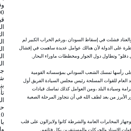
وق
قي
العتاد فشلت في إسقاط السودان ،ورغم الخراب الكبير لم
سيطرة على الدولة لأن هنالك عوامل عديدة ساهمت في إفشال
ل دقلو” وتطاول دول الجوار ومخططات ماوراء البحار.
جم
على رأسها تمسك الشعب السوداني بمؤسساته القومية
شا
ائد العام للقوات المسلحة رئيس مجلس السيادة الفريق أول
بن
رامة وسيادة البلد ،ومن العوامل كذلك تماسك قيادات
تأ
ور الأبرز من بعد لطف الله في أن نتجاوز المرحلة الصعبة
ال
حا
با
وجهاز المخابرات العامة والشرطة كانوا ولايزالون على قلب
ت الإسناد والحركات والمستنفرين بكل فئاتهم.