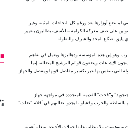
 لم تضع أوزارها بعد ورغم كل النجاحات المثبتة وغير
حسوبين على صف معركة الكرامة – للأسف- يطالبون بتغيير
ذي يليق بصنّاع المجد والشرف والبطولة.
ب وهو إبن هذه المؤسسة ودهاليزها ويعمل في تفاهم
نسجون الإشاعات ويضعون قوائم الترشيح المضللة، إنما
لة التي تتنفس بها عبر تكسير مفاصل قوتها ومفضل والجهاز
نجويد” و”قحت” القديمة المتجددة في مواجهة جهاز
مع 
 بالسلطة والحرب وفشلوا، ليجدوا ضالتهم في أقلام “ضلت”
الن
ن ويتوهمون، ولا تنطلي عليها حملات الأجندة، وتعلم أهمية