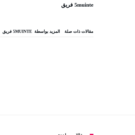
5muinte فريق
‫مقالات ذات صلة‬
‫‫المزيد بواسطة‬ ‬ 5MUINTE فريق