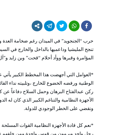
حرب “الجنجويد” في الميدان رغم ضخامة العدة و
تنجح المليشيا وداعميها بالداخل والخارج في ال
المؤامرة وقبرها ووأد أحلام “قحت” وبن زايد و”آ
*العوامل التي أجهضت هذا المخطط الكبير يأتي 
الوطنية ورفضه الخضوع للخارج ،وتلبيته نداء الق
ركن عبدالفتاح البرهان وحمل السلاح دفاعاً عن ك
الأجهزة النظامية والتناغم الكبير الذي كان له الد
ونقضي على الخطر الوجودي للدولة.
*نعم كل قادة الأجهزة النظامية القوات المسلحة 
رجل واحد ويرمون من قوس واحدة ومن خلفهم قوا