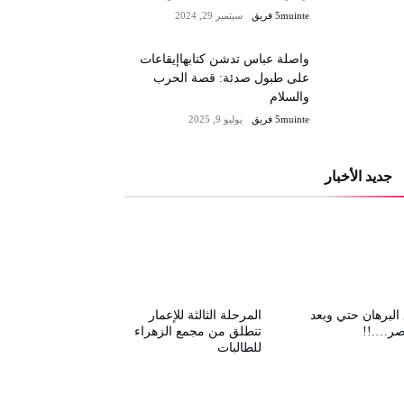
5muinte فريق
سبتمبر 29, 2024
واصلة عباس تدشن كتابهاإيقاعات
على طبول صدئة: قصة الحرب
والسلام
5muinte فريق
يوليو 9, 2025
جديد الأخبار
البرهان حتي وبعد
المرحلة الثالثة للإعمار
صر….!!
تنطلق من مجمع الزهراء
للطالبات