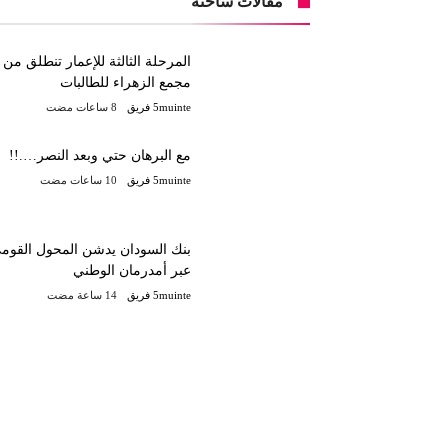
مقالات ساخنة
المرحلة الثالثة للإعمار تنطلق من
مجمع الزهراء للطالبات
5muinte فريق
مع البرهان حتي وبعد النصر….!!
5muinte فريق
بنك السودان يدشن المحول القوم
عبر أمدرمان الوطني
5muinte فريق