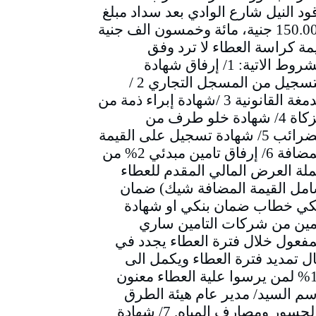
ود النيل شارع الوادي بعد سداد مبلغ
150.000 جنية، مائة وخمسون الف جنية
مة كراسة العطاء لا ترد وفق
الشروط الاتية: 1/ إرفاق شهادة
التسجيل من المسجل التجاري 2 /
الدمغة القانونية 3 /شهادة إبراء ذمة من
الزكاة 4/ شهادة خلو طرف من
الضرائب 5/ شهادة تسجيل على القيمة
المضافة 6/ إرفاق تامين مبدئي 2% من
لة العرض المالي المقدم للعطاء
مل القيمة المضافة شيك) ضمان
كي خطاب ضمان بنكي او شهادة
مين من شركات التامين ساري
مفعول خلال فترة العطاء يجدد في
ل تمديد فترة العطاء ويكمل الى
10% لمن يرسوا علية العطاء معنون
سم السيد/ مدير عام هيئة الطرق
والجسور ومصارف المياه. 7/ شهادة