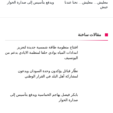
معليش… معليش… نحنا عندنا
ويدفع بتأسيس إلى صدارة الحوار
جيش
مقالات ساخنة
افتتاح منظومة طاقة شمسية جديدة لتعزيز
امدادات المياه بوادي حلفا لمنظمة الايادي بدعم من
اليونسيف
نظّار قبائل يؤكدون وحدة السودان ويدعون
لمشاركة أهل البلد في القرار الوطني
بابكر فيصل يهاجم الخماسية ويدفع بتأسيس إلى
صدارة الحوار