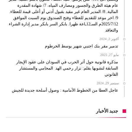
عام هيئة الطرق والجسور ومصارف المياه. 7/ شهادة المقدرة
المالية. 8/ المدير العام غير مقيد بقبول أدني أو أعلى قيمة للعطاء.
9/ اخر موعد للتقديم للعطاء وفتح الصندوق يوم السبت الموافق
2025/7/12م السـ12ـاعة ظهرا. بابكر السر بابكر مدير إدارة الشراء
والتعاقد
أكتوبر 2, 2024
تدمير مقر بنك اجنبي شهير بوسط الخرطوم
مايو 27, 2025
مذكرة قانونية حول أثر الحرب في السودان على عقود الإيجار
السابقة لنشوبها بقلم: نزار رحمي الهد المحامي والمستشار
القانوني
سبتمبر 29, 2024
عاجل العطا من الخطوط الأمامية : وصول أسلحة جديدة للجيش
جديد الأخبار