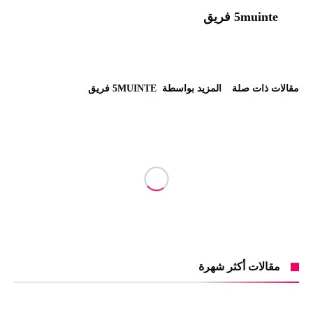
5muinte فريق
‫مقالات ذات صلة‬
‫‫المزيد بواسطة‬ ‬ 5MUINTE فريق
مقالات أكثر شهرة