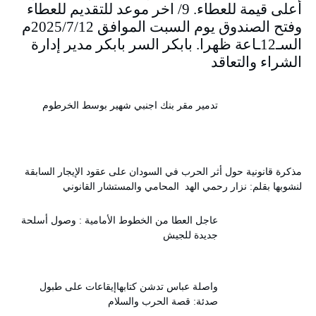
أعلى قيمة للعطاء. 9/ اخر موعد للتقديم للعطاء
وفتح الصندوق يوم السبت الموافق 2025/7/12م
السـ12ـاعة ظهرا. بابكر السر بابكر مدير إدارة
الشراء والتعاقد
تدمير مقر بنك اجنبي شهير بوسط الخرطوم
مذكرة قانونية حول أثر الحرب في السودان على عقود الإيجار السابقة
لنشوبها بقلم: نزار رحمي الهد المحامي والمستشار القانوني
عاجل العطا من الخطوط الأمامية : وصول أسلحة
جديدة للجيش
واصلة عباس تدشن كتابهاإيقاعات على طبول
صدئة: قصة الحرب والسلام