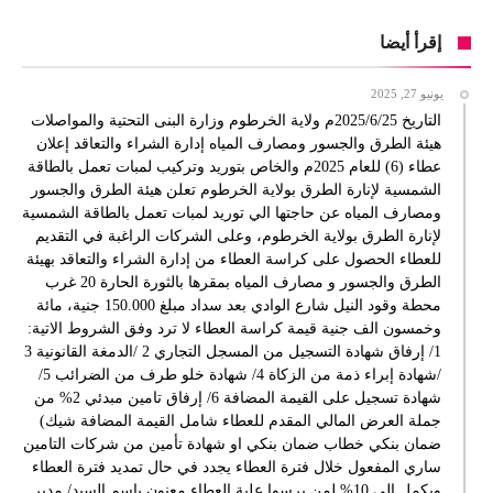
إقرأ أيضا
يونيو 27, 2025
التاريخ 2025/6/25م ولاية الخرطوم وزارة البنى التحتية والمواصلات
هيئة الطرق والجسور ومصارف المياه إدارة الشراء والتعاقد إعلان
عطاء (6) للعام 2025م والخاص بتوريد وتركيب لمبات تعمل بالطاقة
الشمسية لإنارة الطرق بولاية الخرطوم تعلن هيئة الطرق والجسور
ومصارف المياه عن حاجتها الي توريد لمبات تعمل بالطاقة الشمسية
لإنارة الطرق بولاية الخرطوم، وعلى الشركات الراغبة في التقديم
للعطاء الحصول على كراسة العطاء من إدارة الشراء والتعاقد بهيئة
الطرق والجسور و مصارف المياه بمقرها بالثورة الحارة 20 غرب
محطة وقود النيل شارع الوادي بعد سداد مبلغ 150.000 جنية، مائة
وخمسون الف جنية قيمة كراسة العطاء لا ترد وفق الشروط الاتية:
1/ إرفاق شهادة التسجيل من المسجل التجاري 2 /الدمغة القانونية 3
/شهادة إبراء ذمة من الزكاة 4/ شهادة خلو طرف من الضرائب 5/
شهادة تسجيل على القيمة المضافة 6/ إرفاق تامين مبدئي 2% من
جملة العرض المالي المقدم للعطاء شامل القيمة المضافة شيك)
ضمان بنكي خطاب ضمان بنكي او شهادة تأمين من شركات التامين
ساري المفعول خلال فترة العطاء يجدد في حال تمديد فترة العطاء
ويكمل الى 10% لمن يرسوا علية العطاء معنون باسم السيد/ مدير