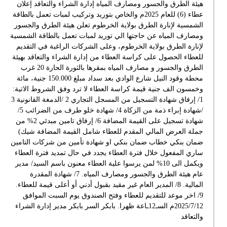
هيئة الطرق والجسور ومصارف المياه إدارة الشراء والتعاقد إعلان
عطاء (6) للعام 2025م والخاص بتوريد وتركيب لمبات تعمل بالطاقة
الشمسية لإنارة الطرق بولاية الخرطوم تعلن هيئة الطرق والجسور
ومصارف المياه عن حاجتها الي توريد لمبات تعمل بالطاقة الشمسية
لإنارة الطرق بولاية الخرطوم، وعلى الشركات الراغبة في التقديم
للعطاء الحصول على كراسة العطاء من إدارة الشراء والتعاقد بهيئة
الطرق والجسور و مصارف المياه بمقرها بالثورة الحارة 20 غرب
محطة وقود النيل شارع الوادي بعد سداد مبلغ 150.000 جنية، مائة
وخمسون الف جنية قيمة كراسة العطاء لا ترد وفق الشروط الاتية:
1/ إرفاق شهادة التسجيل من المسجل التجاري 2 /الدمغة القانونية 3
/شهادة إبراء ذمة من الزكاة 4/ شهادة خلو طرف من الضرائب 5/
شهادة تسجيل على القيمة المضافة 6/ إرفاق تامين مبدئي 2% من
جملة العرض المالي المقدم للعطاء شامل القيمة المضافة شيك)
ضمان بنكي خطاب ضمان بنكي او شهادة تأمين من شركات التامين
ساري المفعول خلال فترة العطاء يجدد في حال تمديد فترة العطاء
ويكمل الى 10% لمن يرسوا علية العطاء معنون باسم السيد/ مدير
عام هيئة الطرق والجسور ومصارف المياه. 7/ شهادة المقدرة
المالية. 8/ المدير العام غير مقيد بقبول أدني أو أعلى قيمة للعطاء.
9/ اخر موعد للتقديم للعطاء وفتح الصندوق يوم السبت الموافق
2025/7/12م السـ12ـاعة ظهرا. بابكر السر بابكر مدير إدارة الشراء
والتعاقد