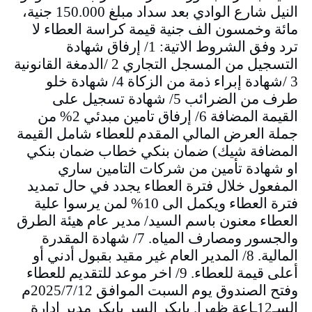
النيل شارع الوادي بعد سداد مبلغ 150.000 جنية،
مائة وخمسون الف جنية قيمة كراسة العطاء لا
ترد وفق الشروط الاتية: 1/ إرفاق شهادة
التسجيل من المسجل التجاري 2 /الدمغة القانونية
3 /شهادة إبراء ذمة من الزكاة 4/ شهادة خلو
طرف من الضرائب 5/ شهادة تسجيل على
القيمة المضافة 6/ إرفاق تامين مبدئي 2% من
جملة العرض المالي المقدم للعطاء شامل القيمة
المضافة شيك) ضمان بنكي خطاب ضمان بنكي
او شهادة تأمين من شركات التامين ساري
المفعول خلال فترة العطاء يجدد في حال تمديد
فترة العطاء ويكمل الى 10% لمن يرسوا علية
العطاء معنون باسم السيد/ مدير عام هيئة الطرق
والجسور ومصارف المياه. 7/ شهادة المقدرة
المالية. 8/ المدير العام غير مقيد بقبول أدني أو
أعلى قيمة للعطاء. 9/ اخر موعد للتقديم للعطاء
وفتح الصندوق يوم السبت الموافق 2025/7/12م
السـ12ـاعة ظهرا. بابكر السر بابكر مدير إدارة