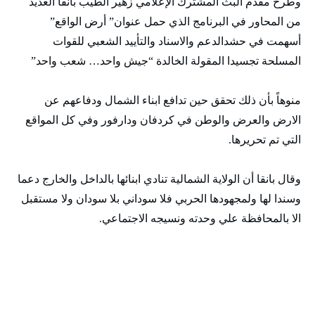
وطرح مقدم البث المشترك الإعلامي زهير الطيب بانقا العديد
من المحاور في البرنامج الذي حمل عنوان” أرض الواقع”
أسهمت في حشدالدعم والاسناد والتأييد الشعبي للقوات
المسلحة تجسيدا المقولة الخالدة “جيش واحد… شعب واحد”
منوهاً بأن ذلك تحقق حين تدافع ابناء الشمال ودفاعهم عن
الارض والعرض والوطن في كردفان ودارفور وفي كل المواقع
التي تم تحريرها.
وقال بانقا أن الولاية الشمالية تنادي ابنائها بالداخل والخارج دعما
وسندا لها ولمجهودها الحربي فلا سوداني بلا سودان ولا مستقبل
الا بالمحافظة علي وحدته ونسيجه الاجتماعي.