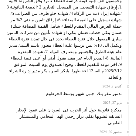
وخمسون الف جنية قيمة كراسة العطاء لا ترد وفق الشروط الاتية:
1/ إرفاق شهادة التسجيل من المسجل التجاري 2 /الدمغة القانونية 3
/شهادة إبراء ذمة من الزكاة 4/ شهادة خلو طرف من الضرائب 5/
شهادة تسجيل على القيمة المضافة 6/ إرفاق تامين مبدئي 2% من
جملة العرض المالي المقدم للعطاء شامل القيمة المضافة شيك)
ضمان بنكي خطاب ضمان بنكي او شهادة تأمين من شركات التامين
ساري المفعول خلال فترة العطاء يجدد في حال تمديد فترة العطاء
ويكمل الى 10% لمن يرسوا علية العطاء معنون باسم السيد/ مدير
عام هيئة الطرق والجسور ومصارف المياه. 7/ شهادة المقدرة
المالية. 8/ المدير العام غير مقيد بقبول أدني أو أعلى قيمة للعطاء.
9/ اخر موعد للتقديم للعطاء وفتح الصندوق يوم السبت الموافق
2025/7/12م السـ12ـاعة ظهرا. بابكر السر بابكر مدير إدارة الشراء
والتعاقد
أكتوبر 2, 2024
تدمير مقر بنك اجنبي شهير بوسط الخرطوم
مايو 27, 2025
مذكرة قانونية حول أثر الحرب في السودان على عقود الإيجار
السابقة لنشوبها بقلم: نزار رحمي الهد المحامي والمستشار
القانوني
سبتمبر 29, 2024