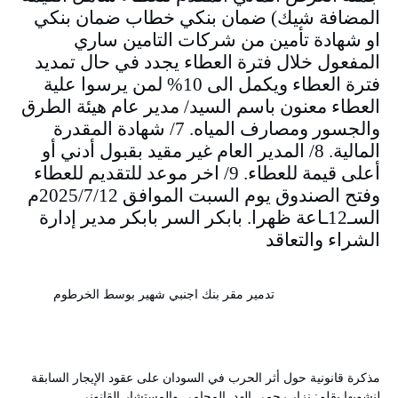
المضافة شيك) ضمان بنكي خطاب ضمان بنكي
او شهادة تأمين من شركات التامين ساري
المفعول خلال فترة العطاء يجدد في حال تمديد
فترة العطاء ويكمل الى 10% لمن يرسوا علية
العطاء معنون باسم السيد/ مدير عام هيئة الطرق
والجسور ومصارف المياه. 7/ شهادة المقدرة
المالية. 8/ المدير العام غير مقيد بقبول أدني أو
أعلى قيمة للعطاء. 9/ اخر موعد للتقديم للعطاء
وفتح الصندوق يوم السبت الموافق 2025/7/12م
السـ12ـاعة ظهرا. بابكر السر بابكر مدير إدارة
الشراء والتعاقد
تدمير مقر بنك اجنبي شهير بوسط الخرطوم
مذكرة قانونية حول أثر الحرب في السودان على عقود الإيجار السابقة
لنشوبها بقلم: نزار رحمي الهد المحامي والمستشار القانوني