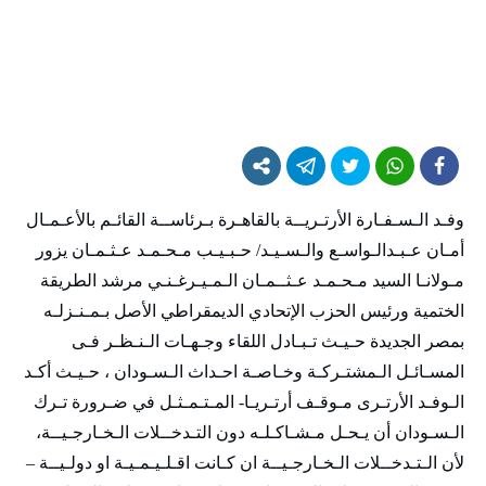
وفـد الـسـفـارة الأرتـريــة بالقاهـرة بـرئاســة القائـم بالأعـمـال
أمـان عـبـدالـواسـع والـسـيـد/ حـبـيـب مـحـمـد عـثـمـان يزور
مـولانـا السيد مـحـمـد عـثــمـان الـمـيـرغـنـي مرشد الطريقة
الختمية ورئيس الحزب الإتحادي الديمقراطي الأصل بـمـنـزلـه
بمصر الجديدة حـيـث تـبـادل اللقاء وجـهـات الـنـظـر فـى
المسـائـل الـمشتـركـة وخـاصـة احـداث الـسـودان ، حـيـث أكـد
الـوفـد الأرتـرى مـوقـف أرتـريـا- المـتـمـثـل في ضـرورة تـرك
الـسـودان أن يـحـل مـشـاكـلـه دون التـدخــلات الـخـارجـيــة،
لأن الـتـدخــلات الـخـارجـيــة ان كـانت اقـلـيـمـيـة او دولـيــة –