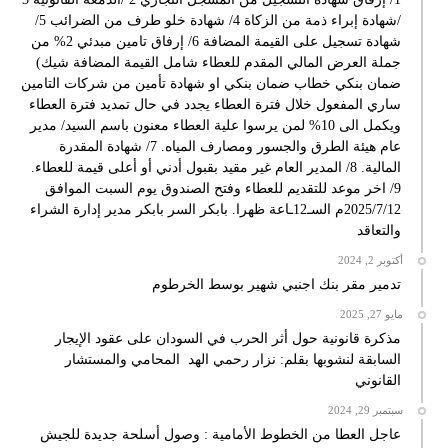
/شهادة إبراء ذمة من الزكاة 4/ شهادة خلو طرف من الضرائب 5/
شهادة تسجيل على القيمة المضافة 6/ إرفاق تامين مبدئي 2% من
جملة العرض المالي المقدم للعطاء شامل القيمة المضافة شيك)
ضمان بنكي خطاب ضمان بنكي او شهادة تأمين من شركات التامين
ساري المفعول خلال فترة العطاء يجدد في حال تمديد فترة العطاء
ويكمل الى 10% لمن يرسوا علية العطاء معنون باسم السيد/ مدير
عام هيئة الطرق والجسور ومصارف المياه. 7/ شهادة المقدرة
المالية. 8/ المدير العام غير مقيد بقبول أدني أو أعلى قيمة للعطاء.
9/ اخر موعد للتقديم للعطاء وفتح الصندوق يوم السبت الموافق
2025/7/12م السـ12ـاعة ظهرا. بابكر السر بابكر مدير إدارة الشراء
والتعاقد
أكتوبر 2, 2024
تدمير مقر بنك اجنبي شهير بوسط الخرطوم
مايو 27, 2025
مذكرة قانونية حول أثر الحرب في السودان على عقود الإيجار
السابقة لنشوبها بقلم: نزار رحمي الهد المحامي والمستشار
القانوني
سبتمبر 29, 2024
عاجل العطا من الخطوط الأمامية : وصول أسلحة جديدة للجيش