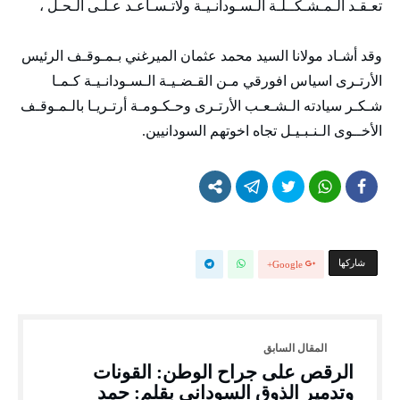
تعـقـد الـمـشـكــلـة الـسـودانـيـة ولاتـسـاعـد عـلـى الـحـل ،
وقد أشـاد مولانا السيد محمد عثمان الميرغني بـمـوقـف الرئيس
الأرتـرى اسياس افورقي مـن القـضـيـة الـسـودانـيـة كـمـا
شـكـر سيادته الـشـعـب الأرتـرى وحـكـومـة أرتـريـا بالـمـوقـف
الأخــوى الـنـبـيـل تجاه اخوتهم السودانيين.
‫‫ شاركها‬
Google+
الرقص على جراح الوطن: القونات
وتدمير الذوق السوداني بقلم: حمد