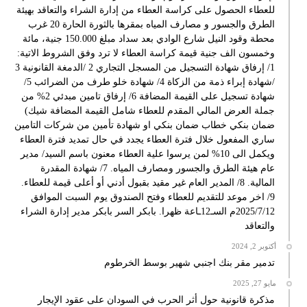
للعطاء الحصول على كراسة العطاء من إدارة الشراء والتعاقد بهيئة
الطرق والجسور و مصارف المياه بمقرها بالثورة الحارة 20 غرب
محطة وقود النيل شارع الوادي بعد سداد مبلغ 150.000 جنية، مائة
وخمسون الف جنية قيمة كراسة العطاء لا ترد وفق الشروط الاتية:
1/ إرفاق شهادة التسجيل من المسجل التجاري 2 /الدمغة القانونية 3
/شهادة إبراء ذمة من الزكاة 4/ شهادة خلو طرف من الضرائب 5/
شهادة تسجيل على القيمة المضافة 6/ إرفاق تامين مبدئي 2% من
جملة العرض المالي المقدم للعطاء شامل القيمة المضافة شيك)
ضمان بنكي خطاب ضمان بنكي او شهادة تأمين من شركات التامين
ساري المفعول خلال فترة العطاء يجدد في حال تمديد فترة العطاء
ويكمل الى 10% لمن يرسوا علية العطاء معنون باسم السيد/ مدير
عام هيئة الطرق والجسور ومصارف المياه. 7/ شهادة المقدرة
المالية. 8/ المدير العام غير مقيد بقبول أدني أو أعلى قيمة للعطاء.
9/ اخر موعد للتقديم للعطاء وفتح الصندوق يوم السبت الموافق
2025/7/12م السـ12ـاعة ظهرا. بابكر السر بابكر مدير إدارة الشراء
والتعاقد
أكتوبر 2, 2024
تدمير مقر بنك اجنبي شهير بوسط الخرطوم
مايو 27, 2025
مذكرة قانونية حول أثر الحرب في السودان على عقود الإيجار