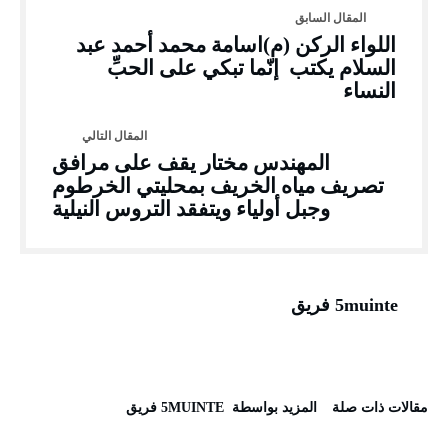
اللواء الركن (م)اسامة محمد أحمد عبد
السلام يكتب إنّما تبكي على الحبِّ
النساء
المهندس مختار يقف على مرافق
تصريف مياه الخريف بمحليتي الخرطوم
وجبل أولياء ويتفقد التروس النيلية
5muinte فريق
‫مقالات ذات صلة‬
‫‫المزيد بواسطة‬ ‬ 5MUINTE فريق