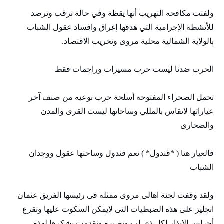
ولفتت مكافحه التهريب أنها يقظة وفي حالة ترقب وترصد
للأنشطة الإجرامية التي هدفها إغراق وافساد عقول الشباب
بالولاية الشمالية محلية مروى وتخريب الاقتصاد.
الحرب ضدنا ليست حرب مسيرات وراجمات فقط
تحمل الصحراء المفتوحه أسلحة حرب نوعيه من صنف آخر
عياراتها لاتقاس بالمللي وساحاتها ليست القرى والمدن
والصحارى
فالعيار هنا ( *قندول* ) نعم قندول وساحتها عقول ووجدان
الشباب
ولقد وقفت لجنة اهالى مروى ممثلة فى رئيسها الفريق عثمان
انجليز على هذه الضبطيات التى لايمكن السكوت عليها وتقرع
أجراس الإنذار لكل ذي لب وبصيره وتقدمت بشكرها لهذه