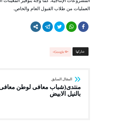
المشروعات الإنتاجية. كما وجه بتوفير المعينات 
العمليات من طلاب القبول العام والخاص.
‫‫ شاركها‬
Google+
منتدى(شباب معافى لوطن معافى
بالنيل الابيض