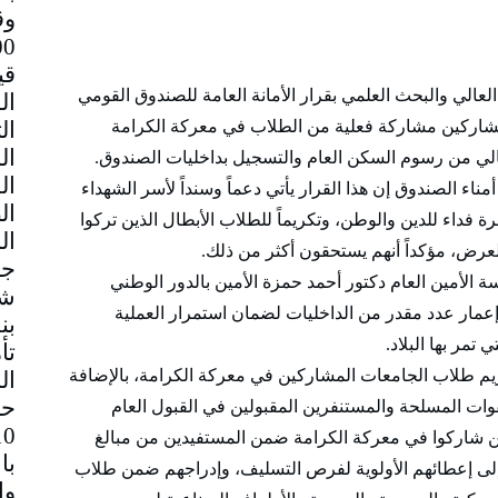
وق
قي
الي والبحث العلمي بقرار الأمانة العامة للصندوق القومي
المشاركين مشاركة فعلية من الطلاب في معركة الكرامة
لعالي من رسوم السكن العام والتسجيل بداخليات الصندوق.
 الصندوق إن هذا القرار يأتي دعماً وسنداً لأسر الشهداء
ة فداء للدين والوطن، وتكريماً للطلاب الأبطال الذين تركوا
عرض، مؤكداً أنهم يستحقون أكثر من ذلك.
جم
سة الأمين العام دكتور أحمد حمزة الأمين بالدور الوطني
شا
إعمار عدد مقدر من الداخليات لضمان استمرار العملية
بن
تمر بها البلاد.
تأ
م طلاب الجامعات المشاركين في معركة الكرامة، بالإضافة
ال
حا
قوات المسلحة والمستنفرين المقبولين في القبول العام
ين شاركوا في معركة الكرامة ضمن المستفيدين من مبالغ
با
ة إلى إعطائهم الأولوية لفرص التسليف، وإدراجهم ضمن طلاب