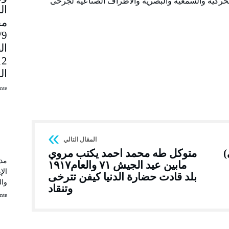
الحركية والسمعية والبصرية والأطراف الصناعية لجرحى
مق
9
ال
ال
uinte
)
متوكل طه محمد احمد يكتب مروي
مذك
مابين عيد الجيش ٧١ والعام١٩١٧
الإ
بلد قادت حضارة الدنيا كيفن تترخى
وال
وتنقاد
uinte