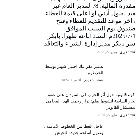
المقدرة المالية. 8/ المدير العام غير
يد بقبول أدني أو أعلى قيمة للعطاء.
/ اخر موعد للتقديم للعطاء وفتح
صندوق يوم السبت الموافق
2025/7/12م السـ12ـاعة ظهرا. بابكر
سر بابكر مدير إدارة الشراء والتعاقد
5m فريق
يونيو 27, 2025
تدمير مقر بنك اجنبي شهير بوسط
الخرطوم
5muinte فريق
أكتوبر 2, 2024
رة قانونية حول أثر الحرب في السودان على عقود
يجار السابقة لنشوبها بقلم: نزار رحمي الهد المحامي
مستشار القانوني
5m فريق
مايو 27, 2025
عاجل العطا من الخطوط الأمامية :
وصول أسلحة جديدة للجيش