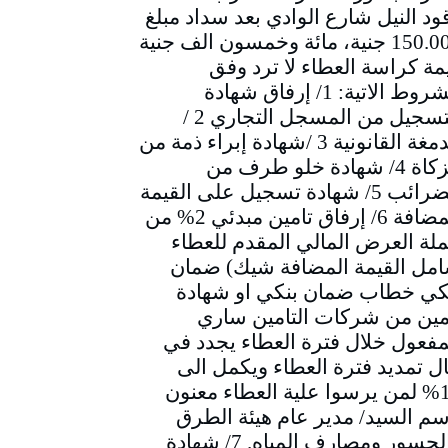
ود النيل شارع الوادي بعد سداد مبلغ
150.000 جنية، مائة وخمسون الف جنية
مة كراسة العطاء لا ترد وفق
الشروط الاتية: 1/ إرفاق شهادة
التسجيل من المسجل التجاري 2 /
الدمغة القانونية 3 /شهادة إبراء ذمة من
الزكاة 4/ شهادة خلو طرف من
الضرائب 5/ شهادة تسجيل على القيمة
المضافة 6/ إرفاق تامين مبدئي 2% من
لة العرض المالي المقدم للعطاء
مل القيمة المضافة شيك) ضمان
كي خطاب ضمان بنكي او شهادة
مين من شركات التامين ساري
مفعول خلال فترة العطاء يجدد في
ل تمديد فترة العطاء ويكمل الى
10% لمن يرسوا علية العطاء معنون
سم السيد/ مدير عام هيئة الطرق
والجسور ومصارف المياه. 7/ شهادة