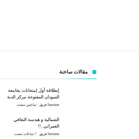
مقالات ساخنة
إنطلاقة أول إمتحانات بجامعة
السودان المفتوحة مركز الدبة
5muinte فريق
‫‫‫‏‫ساعتين مضت‬
الشمالية و هندسة التعافي
العمراني..!!
5muinte فريق