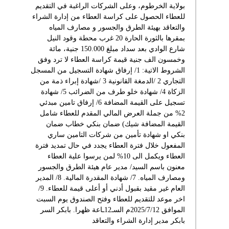
بولاية الخرطوم، وعلى الشركات الراغبة في التقديم
للعطاء الحصول على كراسة العطاء من إدارة الشراء
والتعاقد بهيئة الطرق والجسور و مصارف المياه
بمقرها بالثورة الحارة 20 غرب محطة وقود النيل
شارع الوادي بعد سداد مبلغ 150.000 جنية، مائة
وخمسون الف جنية قيمة كراسة العطاء لا ترد وفق
الشروط الاتية: 1/ إرفاق شهادة التسجيل من المسجل
التجاري 2 /الدمغة القانونية 3 /شهادة إبراء ذمة من
الزكاة 4/ شهادة خلو طرف من الضرائب 5/ شهادة
تسجيل على القيمة المضافة 6/ إرفاق تامين مبدئي
2% من جملة العرض المالي المقدم للعطاء شامل
القيمة المضافة شيك) ضمان بنكي خطاب ضمان
بنكي او شهادة تأمين من شركات التامين ساري
المفعول خلال فترة العطاء يجدد في حال تمديد فترة
العطاء ويكمل الى 10% لمن يرسوا علية العطاء
معنون باسم السيد/ مدير عام هيئة الطرق والجسور
ومصارف المياه. 7/ شهادة المقدرة المالية. 8/ المدير
العام غير مقيد بقبول أدني أو أعلى قيمة للعطاء. 9/
اخر موعد للتقديم للعطاء وفتح الصندوق يوم السبت
الموافق 2025/7/12م السـ12ـاعة ظهرا. بابكر السر
بابكر مدير إدارة الشراء والتعاقد