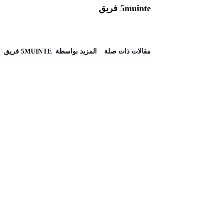
5muinte فريق
‫مقالات ذات صلة‬
‫‫المزيد بواسطة‬ ‬ 5MUINTE فريق