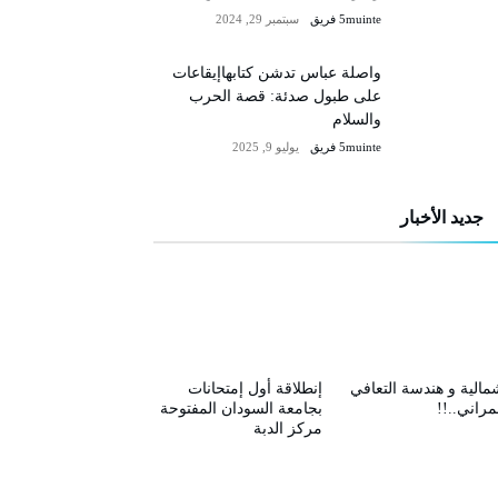
5muinte فريق
سبتمبر 29, 2024
واصلة عباس تدشن كتابهاإيقاعات
على طبول صدئة: قصة الحرب
والسلام
5muinte فريق
يوليو 9, 2025
جديد الأخبار
مالية و هندسة التعافي
إنطلاقة أول إمتحانات
مراني..!!
بجامعة السودان المفتوحة
مركز الدبة