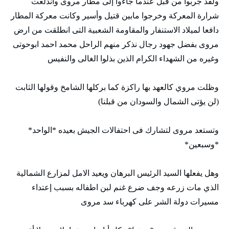
ولقد جربوا من قبل عندما جاءوا إلى مطار مروى واندلعت
شرارة المعركة وخرجوا مابين قتيل وأسير وكانت معركة المطار
دافعا لميلاد الاستنفار والمقاومة الشعبية التى انطلقت من ارض
مروى بفضل جهود رجال نذكر منهم الراحل محمد احمد ابوحوتى
وغيره من الشهداء الكرام الذين بذلوا الغالى والنفيس
وظلت مروي كالعهد بها راكزة كما بركلها الشامخ وقولها الثابت
(لن يؤتى الشمال والسودان من قبلنا)
وتستعد مروى لتشارك فى احتفالات الجيش بعيده *الواحد*
*وسبعين*
وهل يفعلها السيد الرئيس البرهان ويعيد الامل لمزارع الشمالية
الذي مات زرعه وجف ضرع غنم لبن اطفاله بسبب إعتداء
مسيرات دولة الشر على كهرباء سد مروى