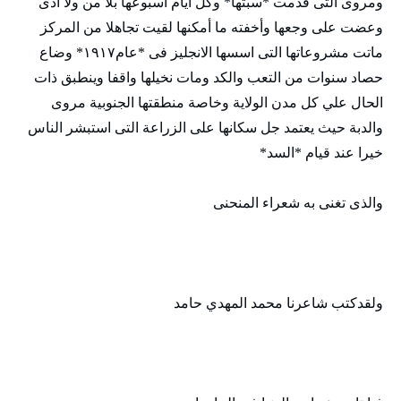
ومروى التى قدمت *سبتها* وكل أيام اسبوعها بلا من ولا أذى
وعضت على وجعها وأخفته ما أمكنها لقيت تجاهلا من المركز
ماتت مشروعاتها التى اسسها الانجليز فى *عام١٩١٧* وضاع
حصاد سنوات من التعب والكد ومات نخيلها واقفا وينطبق ذات
الحال علي كل مدن الولاية وخاصة منطقتها الجنوبية مروى
والدبة حيث يعتمد جل سكانها على الزراعة التى استبشر الناس
خيرا عند قيام *السد*
والذى تغنى به شعراء المنحنى
ولقدكتب شاعرنا محمد المهدي حامد