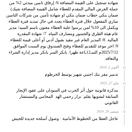
شهادة تسجيل على القيمة المضافة 6/ إرفاق تامين مبدئي 2% من
جملة العرض المالي المقدم للعطاء شامل القيمة المضافة شيك)
ضمان بنكي خطاب ضمان بنكي او شهادة تأمين من شركات التامين
ساري المفعول خلال فترة العطاء يجدد في حال تمديد فترة العطاء
ويكمل الى 10% لمن يرسوا علية العطاء معنون باسم السيد/ مدير
عام هيئة الطرق والجسور ومصارف المياه. 7/ شهادة المقدرة
المالية. 8/ المدير العام غير مقيد بقبول أدني أو أعلى قيمة للعطاء.
9/ اخر موعد للتقديم للعطاء وفتح الصندوق يوم السبت الموافق
2025/7/12م السـ12ـاعة ظهرا. بابكر السر بابكر مدير إدارة الشراء
والتعاقد
أكتوبر 2, 2024
تدمير مقر بنك اجنبي شهير بوسط الخرطوم
مايو 27, 2025
مذكرة قانونية حول أثر الحرب في السودان على عقود الإيجار
السابقة لنشوبها بقلم: نزار رحمي الهد المحامي والمستشار
القانوني
سبتمبر 29, 2024
عاجل العطا من الخطوط الأمامية : وصول أسلحة جديدة للجيش