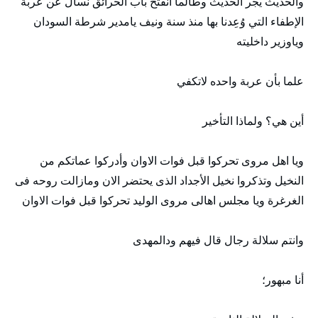
والحديث يجر الحديث وطالما انفتح باب الحرائق نسأل عن عربة
الإطفاء التي وُعِدنا بها منذ سنة ونيف يامدير شرطة السودان
وياوزير داخليته
علما بأن عربة واحده لاتكفي
أين هي؟ ولماذا التأخير
ويا اهل مروى تحركوا قبل فوات الاوان وأدركوا عماتكم من
النخيل وتذكروا نخيل الأجداد الذى يحتضر الان ومازالت روحه فى
الغرغرة ويا مجلس اهالى مروى الوليد تحركوا قبل فوات الاوان
وانتم سلالة رجال قال فيهم ودالمهدى
أنا مبهور؛