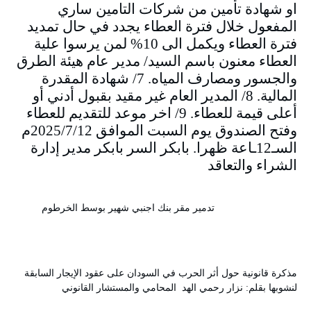
او شهادة تأمين من شركات التامين ساري
المفعول خلال فترة العطاء يجدد في حال تمديد
فترة العطاء ويكمل الى 10% لمن يرسوا علية
العطاء معنون باسم السيد/ مدير عام هيئة الطرق
والجسور ومصارف المياه. 7/ شهادة المقدرة
المالية. 8/ المدير العام غير مقيد بقبول أدني أو
أعلى قيمة للعطاء. 9/ اخر موعد للتقديم للعطاء
وفتح الصندوق يوم السبت الموافق 2025/7/12م
السـ12ـاعة ظهرا. بابكر السر بابكر مدير إدارة
الشراء والتعاقد
تدمير مقر بنك اجنبي شهير بوسط الخرطوم
مذكرة قانونية حول أثر الحرب في السودان على عقود الإيجار السابقة
لنشوبها بقلم: نزار رحمي الهد المحامي والمستشار القانوني