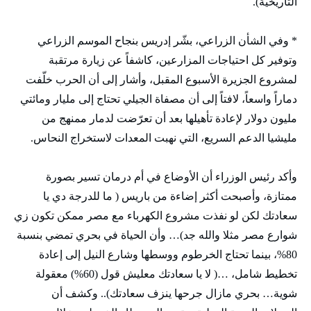
التاريخية).
* وفي الشأن الزراعي، بشّر إدريس بنجاح الموسم الزراعي
وتوفير كل احتياجات المزارعين، كاشفاً عن زيارة مرتقبة
لمشروع الجزيرة الأسبوع المقبل، وأشار إلى أن الحرب خلّفت
دماراً واسعاً، لافتاً إلى أن مصفاة الجيلي تحتاج إلى مليار ومائتي
مليون دولار لإعادة تأهيلها بعد أن تعرّضت لدمار ممنهج من
مليشيا الدعم السريع، التي نهبت المعدات لاستخراج النحاس.
وأكد رئيس الوزراء أن الأوضاع في أم درمان تسير بصورة
ممتازة، وأصبحت أكثر إضاءة من باريس ( ما للدرجة دي يا
سعادتك لكن لو نفذت مشروع الكهرباء مع مصر ممكن تكون زي
شوارع مصر مثلا والله جد)… وأن الحياة في بحري تمضي بنسبة
80%، بينما تحتاج الخرطوم ووسطها وشارع النيل إلى إعادة
تخطيط شامل، …( لا يا سعادتك معليش قول (60%) معقولة
شوية… بحري مازال جرحها ينزف سعادتك).. وكشف أن