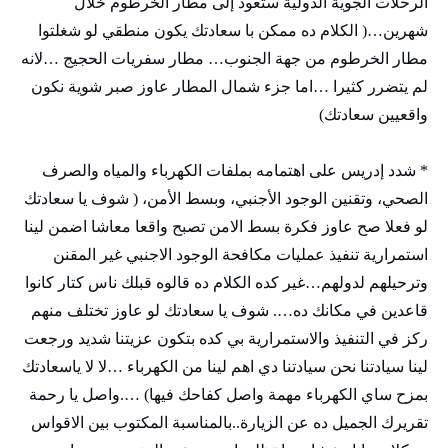
الرحلات الجوية الدولية ستعود إلى مطار الخرطوم خلال
شهرين…( الكلام ده ممكن با سعادتك يكون منطقي لو شغلتوا
مطار الخرطوم من جهة الجنوب… مطار سفريات الحجيج …لانه
لم يتضرر كثيرا …اما جزء شمال المطار عاوز صبر شوية نكون
واقعيين سعادتك)
* شدد إدريس على اهتمامه بملفات الكهرباء والمياه والصرف
الصحي، وتقنين الوجود الأجنبي، وبسط الأمن، ( شوف يا سعادتك
لو فعلا صح عاوز فكرة بسط الامن تصبح واقعا معاشا اضمن لينا
استمرارية تنفيذ عمليات مكافحة الوجود الاجنبي غير المقنن
وترحيلهم لدولهم…غير كده الكلام ده قالوه قبلك ناس كتار كانوا
قاعدين في مكانك ده…. شوف يا سعادتك لو عاوز تختلف منهم
ركز في التنفيذ والاستمرارية بي كده بتكون عزيتنا شديد ورجعت
لينا سيادتنا نحن سيادتنا دي اهم لينا من الكهرباء …لا لا ياسعادتك
بمزح ساي الكهرباء مهمة واصل كفاحك فيها) ….واصل يا رحمة
تقريرك الجميل ده عن الزيارة..بالمناسبة المكتوب بين الاقواس