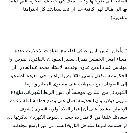
النقاط التي طرحتها وكانت معك في حقيبتك الفكرية التي ذهبت
بها الي هناك لهي كافية جدا ان تجد سعادتك كل احترامنا
وتقديرنا).
* وأعلن رئيس الوزراء، في لقاء مع القيادات الاعلامية عقده
مساء امس الخميس بمنزل سفير السودان بالقاهرة، الفريق اول
مهندس عماد الدين عدوي وقدمه الاستاذ محمد عبدالقادر ، أن
الحكومة ستتكفل بتسيير 500 بص للراغبين في العودة الطوعية
إلى السودان، مع تسهيلات على مستوى المعابر والربط
الكهربائي بين البلدين، موضحاً أن ديون الربط الكهربائي تبلغ 110
مليون دولار، وأن الحكومة تعمل على وضع خطة شاملة لإعادة
الإعمار، مشدداً على أن إعمار البلاد أولوية قصوى.( شوف
سعادتك خلينا من الاعمار ده حسي…شوف الكهرباء الذكرتها دي
لو حسمت امرها ستدخل التاريخ السوداني عبر اوسع مجلداته