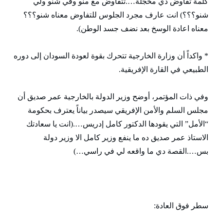
كلمة تفاوض دي مخجلة….تتفاوض مع منو وفي شنو ولي
شنو؟؟؟) انت عارف مجرد الجلوس للتفاوض معناه شنو؟؟؟
معناه اعادة الوسخ بعد نضف جسد الوطن).
* واكداً أن وزارة الخارجية تتحرك بقوة لعودة السودان إلى دوره
الطبيعي في القارة الإفريقية.
وفي ذات المؤتمر، أوضح وزير الدولة بالخارجية عمر صديق أن
مجلس السلم والأمن الإفريقي سيصدر بياناً يعترف بحكومة
“الأمل” التي يقودها الدكتور كامل إدريس….(انت يا سعادتك
الاستاذ عمر صديق ده ما ينفع وزير كامل الا وزير دولة
بس….القصة دي ما واقعه لي في راسي…)
سطر فوق العادة: