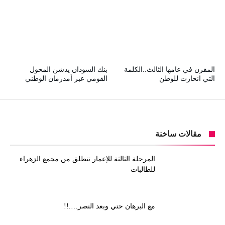
المقرن في عامها الثالث..الكلمة
بنك السودان يدشن المحول
التي انحازت للوطن
القومي عبر أمدرمان الوطني
مقالات ساخنة
المرحلة الثالثة للإعمار تنطلق من مجمع الزهراء
للطالبات
مع البرهان حتي وبعد النصر….!!