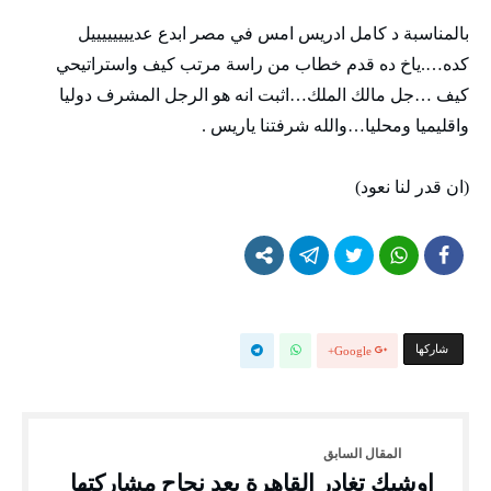
بالمناسبة د كامل ادريس امس في مصر ابدع عدييييييييل
كده….ياخ ده قدم خطاب من راسة مرتب كيف واستراتيحي
كيف …جل مالك الملك…اثبت انه هو الرجل المشرف دوليا
واقليميا ومحليا…والله شرفتنا ياريس .
(ان قدر لنا نعود)
‫‫ شاركها‬
Google+
اوشيك تغادر القاهرة بعد نجاح مشاركتها