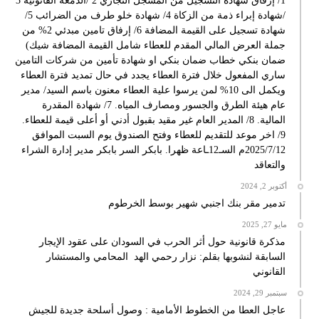
1/ إرفاق شهادة التسجيل من المسجل التجاري 2 /الدمغة القانونية 3
/شهادة إبراء ذمة من الزكاة 4/ شهادة خلو طرف من الضرائب 5/
شهادة تسجيل على القيمة المضافة 6/ إرفاق تامين مبدئي 2% من
جملة العرض المالي المقدم للعطاء شامل القيمة المضافة شيك)
ضمان بنكي خطاب ضمان بنكي او شهادة تأمين من شركات التامين
ساري المفعول خلال فترة العطاء يجدد في حال تمديد فترة العطاء
ويكمل الى 10% لمن يرسوا علية العطاء معنون باسم السيد/ مدير
عام هيئة الطرق والجسور ومصارف المياه. 7/ شهادة المقدرة
المالية. 8/ المدير العام غير مقيد بقبول أدني أو أعلى قيمة للعطاء.
9/ اخر موعد للتقديم للعطاء وفتح الصندوق يوم السبت الموافق
2025/7/12م السـ12ـاعة ظهرا. بابكر السر بابكر مدير إدارة الشراء
والتعاقد
أكتوبر 2, 2024
تدمير مقر بنك اجنبي شهير بوسط الخرطوم
مايو 27, 2025
مذكرة قانونية حول أثر الحرب في السودان على عقود الإيجار
السابقة لنشوبها بقلم: نزار رحمي الهد المحامي والمستشار
القانوني
سبتمبر 29, 2024
عاجل العطا من الخطوط الأمامية : وصول أسلحة جديدة للجيش