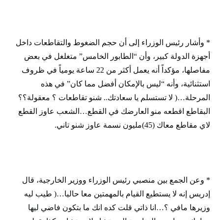
* وأشار رئيس الوزراء إلى أن حجم الضغوط والتقاطعات داخل
أجهزة الدولة كبير، وأن “الطابور الخامس” متغلغل في بعض
مفاصلها، مؤكداً أنه يعمل أكثر من 22 ساعة يومياً في ظروف
استثنائية، وأنه “ليس بالإمكان أفضل مما كان” في هذه
المرحلة…( لا تستسلم يا سعادتك.. شنو تقاطعات ؟ معقولة؟؟
البقاطع اقطعه منو العارضك في القطع…الشعب عاوز القطع
لاي مقاطع معاك (45)مليون نسمة عاوز شنو تاني.
* وعن الجمع بين منصبي رئيس الوزراء ووزير الخارجية، قال
إدريس إنه لا يستطيع القيام بالمهمتين معا حاليا…( طيب ليه
وزيرها مافي ؟…انا ذاتي قلت كده انك ما بتكون فاضي ليها