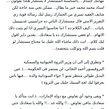
مهامك جسام …بالمناسبة المستشار لا يستشار هكذا يقولون …
استاذ محمد محمد خير ما بطال…ممكن تجي منه حاجة لكن
شايف العقيد نميري من الجمارك رسل ليك رسالة قوية زي
التقرير الامني قال مستشارك التاني ده حراميييي عدييييييل.
باثبات …كيف الكلام ده ؟ اما تحاسبوا النميري اذا لم يثبت ذلك
الاتهام….او تعفي مستشارك ده يا سعادتك…بعدين داير اقول
ليك كلام… انت ذاتك ماشاء الله عليك ما محتاج مستشار لو
قلت بسم الله وتوكلت بتنجضه)…
* وتطرق إلى الى ان وزير الثروة الحيوانية والسمكية
البروفيسور أحمد التجاني، لن يستمر فى الحكومة،…( عين
البديل طوالي منتظر شنو ؟ حواء السودانية والدة ….فيها ناس
بعرفوا ليك لغة السمك خليك من الثروة )
* ونفى وجود أي تفاوض مع دولة الإمارات، ..( انت متأكد يا
سعادتك مافي تفاوض…!! والله جد…!! والله يا سعادتك حتي