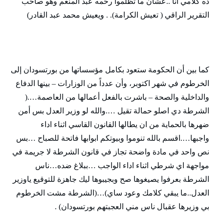
ده كلامي انا ..عشان ما تظلموا رحمه عبد المنعم وهو صاحب
التقرير الراقي ( تعيش الكرامة). . ويعيش محمد عبد القادر)
كما بين أن الحكومة ستعود بكامل مؤسساتها من بورتسودان إلى
الخرطوم في شهر اكتوبر، وأن عدداً من الوزارات – بينها الدفاع
والداخلية والصحة – باشرت بالفعل أعمالها من العاصمة….(
الشرطة دي اصلو حمالة تقيل ….والله لو وزير العدل بس أمن
ضهرها بالحماية من ان يطالها القانون القاسي اثناء اداء
واجبها….اقسم بالله تنوموا وبيوتكم ابوابها فاتحة للصباح …بس
نص واحد في مادة واضحة تجاز في قانون الشرطة لا جريمة في
مواجهة اي شرطي اثناء اداء الواجب …ببلاغ ضده…ناس
الشرطة بعرفوا يصيغوها صح وبجيبوها ليك جاهزة للتوقيع ياوزير
العدل..ما يبقي كلامك وعود ساي)…(الشرطة مشت الخرطوم
بي وزيرها عقبال ناس مني العجبتهم بورتسودان) .