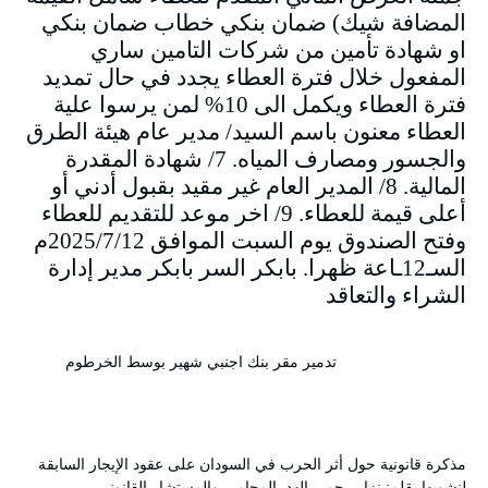
المضافة شيك) ضمان بنكي خطاب ضمان بنكي
او شهادة تأمين من شركات التامين ساري
المفعول خلال فترة العطاء يجدد في حال تمديد
فترة العطاء ويكمل الى 10% لمن يرسوا علية
العطاء معنون باسم السيد/ مدير عام هيئة الطرق
والجسور ومصارف المياه. 7/ شهادة المقدرة
المالية. 8/ المدير العام غير مقيد بقبول أدني أو
أعلى قيمة للعطاء. 9/ اخر موعد للتقديم للعطاء
وفتح الصندوق يوم السبت الموافق 2025/7/12م
السـ12ـاعة ظهرا. بابكر السر بابكر مدير إدارة
الشراء والتعاقد
تدمير مقر بنك اجنبي شهير بوسط الخرطوم
مذكرة قانونية حول أثر الحرب في السودان على عقود الإيجار السابقة
لنشوبها بقلم: نزار رحمي الهد المحامي والمستشار القانوني