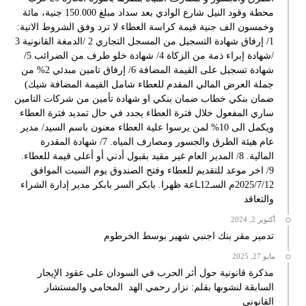
محطة وقود النيل شارع الوادي بعد سداد مبلغ 150.000 جنية، مائة
وخمسون الف جنية قيمة كراسة العطاء لا ترد وفق الشروط الاتية:
1/ إرفاق شهادة التسجيل من المسجل التجاري 2 /الدمغة القانونية 3
/شهادة إبراء ذمة من الزكاة 4/ شهادة خلو طرف من الضرائب 5/
شهادة تسجيل على القيمة المضافة 6/ إرفاق تامين مبدئي 2% من
جملة العرض المالي المقدم للعطاء شامل القيمة المضافة شيك)
ضمان بنكي خطاب ضمان بنكي او شهادة تأمين من شركات التامين
ساري المفعول خلال فترة العطاء يجدد في حال تمديد فترة العطاء
ويكمل الى 10% لمن يرسوا علية العطاء معنون باسم السيد/ مدير
عام هيئة الطرق والجسور ومصارف المياه. 7/ شهادة المقدرة
المالية. 8/ المدير العام غير مقيد بقبول أدني أو أعلى قيمة للعطاء.
9/ اخر موعد للتقديم للعطاء وفتح الصندوق يوم السبت الموافق
2025/7/12م السـ12ـاعة ظهرا. بابكر السر بابكر مدير إدارة الشراء
والتعاقد
أكتوبر 2, 2024
تدمير مقر بنك اجنبي شهير بوسط الخرطوم
مايو 27, 2025
مذكرة قانونية حول أثر الحرب في السودان على عقود الإيجار
السابقة لنشوبها بقلم: نزار رحمي الهد المحامي والمستشار
القانوني