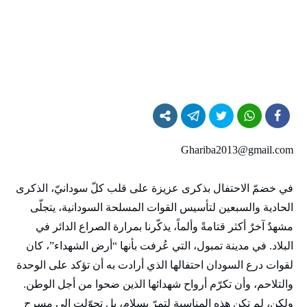
Ghariba2013@gmail.com
في خضمّ الاحتفال بذكرى عزيزة على قلب كلّ سودانيّ، الذكرى
الحادية والسبعين لتأسيس القوات المسلحة السودانية، يتجلّى
مشهدٌ آخرٌ أكثر قتامةً وألماً، يذكّرنا بمرارة الصراع الدائر في
البلاد. في مدينة تمبول، التي عُرفت بأنها “أرض الشهداء”، كان
لقوات درع السودان احتفالها الذي أرادت به أن تؤكد على الوحدة
والتلاحم، وأن تكرّم أرواح شهدائها الذين ضحوا من أجل الوطن.
ولكن، لم تكن هذه المناسبة لتمرّ بسلام، بل تحوّلت إلى مسرحٍ