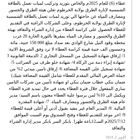
عطاء (6) للعام 2025م والخاص بتوريد وتركيب لمبات تعمل بالطاقة
الشمسية لإنارة الطرق بولاية الخرطوم تعلن هيئة الطرق والجسور
ومصارف المياه عن حاجتها الي توريد لمبات تعمل بالطاقة الشمسية
لإنارة الطرق بولاية الخرطوم، وعلى الشركات الراغبة في التقديم
للعطاء الحصول على كراسة العطاء من إدارة الشراء والتعاقد بهيئة
الطرق والجسور و مصارف المياه بمقرها بالثورة الحارة 20 غرب
محطة وقود النيل شارع الوادي بعد سداد مبلغ 150.000 جنية، مائة
وخمسون الف جنية قيمة كراسة العطاء لا ترد وفق الشروط الاتية:
1/ إرفاق شهادة التسجيل من المسجل التجاري 2 /الدمغة القانونية 3
/شهادة إبراء ذمة من الزكاة 4/ شهادة خلو طرف من الضرائب 5/
شهادة تسجيل على القيمة المضافة 6/ إرفاق تامين مبدئي 2% من
جملة العرض المالي المقدم للعطاء شامل القيمة المضافة شيك)
ضمان بنكي خطاب ضمان بنكي او شهادة تأمين من شركات التامين
ساري المفعول خلال فترة العطاء يجدد في حال تمديد فترة العطاء
ويكمل الى 10% لمن يرسوا علية العطاء معنون باسم السيد/ مدير
عام هيئة الطرق والجسور ومصارف المياه. 7/ شهادة المقدرة
المالية. 8/ المدير العام غير مقيد بقبول أدني أو أعلى قيمة للعطاء.
9/ اخر موعد للتقديم للعطاء وفتح الصندوق يوم السبت الموافق
2025/7/12م السـ12ـاعة ظهرا. بابكر السر بابكر مدير إدارة الشراء
والتعاقد
أكتوبر 2, 2024