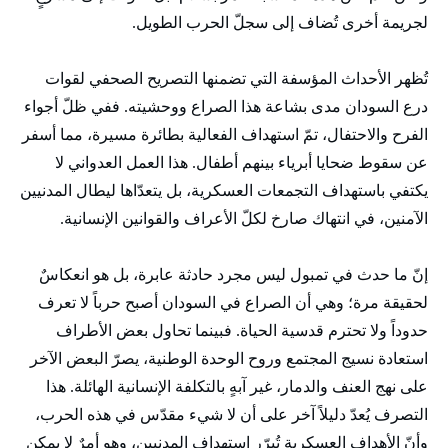
لجريمة أخرى تُضاف إلى سجلّ الحرب الطويل.
تُظهر الأحداث المؤسفة التي تضمنها التصريح الصحفي لقوات
درع السودان مدى بشاعة هذا الصراع ووحشيته. ففي ظلّ أجواء
الفرح والاحتفال، تمّ استهداف الفعالية بطائرة مسيرة، مما أسفر
عن سقوط ضحايا أبرياء بينهم أطفال. هذا العمل العدواني لا
يكتفي باستهداف التجمعات العسكرية، بل يتعدّاها ليطال المدنيين
الآمنين، في انتهاك صارخ لكلّ الأعراف والقوانين الإنسانية.
إنّ ما حدث في تمبول ليس مجرد حادثة عابرة، بل هو انعكاسٌ
لحقيقة مرة؛ وهي أن الصراع في السودان أصبح حرباً لا تعرف
حدوداً ولا تحترم قدسية الحياة. فبينما تحاول بعض الأطراف
استعادة نسيج المجتمع وروح الوحدة الوطنية، يصرّ البعض الآخر
على نهج العنف والدمار، غير آبهٍ بالتكلفة الإنسانية الهائلة. هذا
التصرف يُعدّ دليلاً آخر على أن لا شيء مقدّس في هذه الحرب،
وأنّ الأهداف العسكرية تُبرّر استهداف المدنيين، وهو أمرٌ لا يمكن