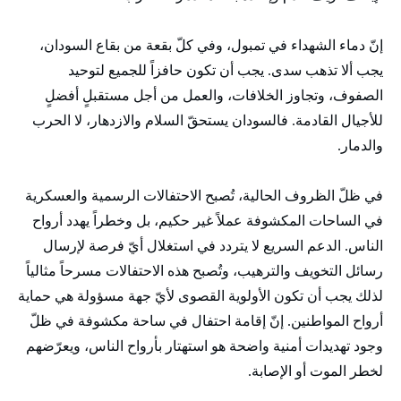
إنّ دماء الشهداء في تمبول، وفي كلّ بقعة من بقاع السودان،
يجب ألا تذهب سدى. يجب أن تكون حافزاً للجميع لتوحيد
الصفوف، وتجاوز الخلافات، والعمل من أجل مستقبلٍ أفضلٍ
للأجيال القادمة. فالسودان يستحقّ السلام والازدهار، لا الحرب
والدمار.
في ظلّ الظروف الحالية، تُصبح الاحتفالات الرسمية والعسكرية
في الساحات المكشوفة عملاً غير حكيم، بل وخطراً يهدد أرواح
الناس. الدعم السريع لا يتردد في استغلال أيّ فرصة لإرسال
رسائل التخويف والترهيب، وتُصبح هذه الاحتفالات مسرحاً مثالياً
لذلك يجب أن تكون الأولوية القصوى لأيّ جهة مسؤولة هي حماية
أرواح المواطنين. إنّ إقامة احتفال في ساحة مكشوفة في ظلّ
وجود تهديدات أمنية واضحة هو استهتار بأرواح الناس، ويعرّضهم
لخطر الموت أو الإصابة.