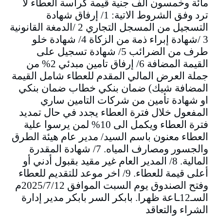
مائة وخمسون الف جنية قيمة كراسة العطاء لا
ترد وفق الشروط الاتية: 1/ إرفاق شهادة
التسجيل من المسجل التجاري 2 /الدمغة القانونية
3 /شهادة إبراء ذمة من الزكاة 4/ شهادة خلو
طرف من الضرائب 5/ شهادة تسجيل على
القيمة المضافة 6/ إرفاق تامين مبدئي 2% من
جملة العرض المالي المقدم للعطاء شامل القيمة
المضافة شيك) ضمان بنكي خطاب ضمان بنكي
او شهادة تأمين من شركات التامين ساري
المفعول خلال فترة العطاء يجدد في حال تمديد
فترة العطاء ويكمل الى 10% لمن يرسوا علية
العطاء معنون باسم السيد/ مدير عام هيئة الطرق
والجسور ومصارف المياه. 7/ شهادة المقدرة
المالية. 8/ المدير العام غير مقيد بقبول أدني أو
أعلى قيمة للعطاء. 9/ اخر موعد للتقديم للعطاء
وفتح الصندوق يوم السبت الموافق 2025/7/12م
السـ12ـاعة ظهرا. بابكر السر بابكر مدير إدارة
الشراء والتعاقد