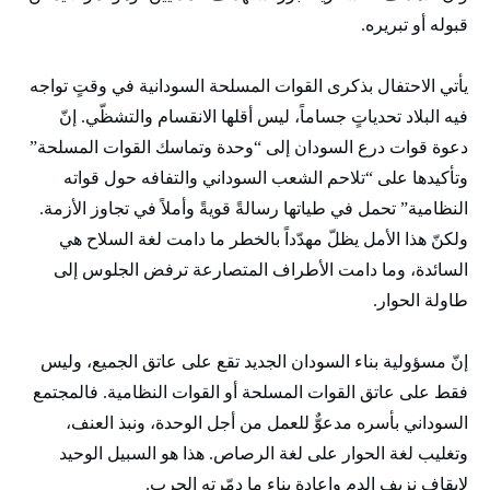
قبوله أو تبريره.
يأتي الاحتفال بذكرى القوات المسلحة السودانية في وقتٍ تواجه
فيه البلاد تحدياتٍ جساماً، ليس أقلها الانقسام والتشظّي. إنّ
دعوة قوات درع السودان إلى “وحدة وتماسك القوات المسلحة”
وتأكيدها على “تلاحم الشعب السوداني والتفافه حول قواته
النظامية” تحمل في طياتها رسالةً قويةً وأملاً في تجاوز الأزمة.
ولكنّ هذا الأمل يظلّ مهدّداً بالخطر ما دامت لغة السلاح هي
السائدة، وما دامت الأطراف المتصارعة ترفض الجلوس إلى
طاولة الحوار.
إنّ مسؤولية بناء السودان الجديد تقع على عاتق الجميع، وليس
فقط على عاتق القوات المسلحة أو القوات النظامية. فالمجتمع
السوداني بأسره مدعوٌّ للعمل من أجل الوحدة، ونبذ العنف،
وتغليب لغة الحوار على لغة الرصاص. هذا هو السبيل الوحيد
لإيقاف نزيف الدم وإعادة بناء ما دمّرته الحرب.