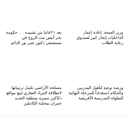
وزير الصحة: إعادة إعمار
بعد ٢١عاما من تشييده …..حكومة
الداخليات إنجاز كبير لصندوق
بحر أبيض تبث الروح في
رعاية الطلاب
مستشفي دكتور عمر نور الدائم
ورشة نوعية لتأهيل المدربين
مصلحة الأراضي تكمل ترتيباتها
والحكام استعداداً للمرحلة النهائية
لانطلاقة المزاد العقاري لبيع مواقع
للبطولة المدرسية الأفريقية
دكاكين مميزة بمنطقة الجديد
عمران بمحلية الكاملين