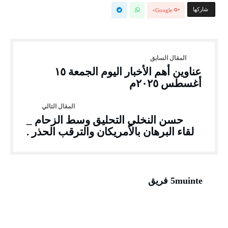
‫‫ شاركها‬
Google+
عناوين أهم الأخبار اليوم الجمعة ١٥
أغسطس ٢٠٢٥م
حسن النخلي التحليق وسط الزحام _
لقاء البرهان بالأمريكان والترقب الحذر .
5muinte فريق