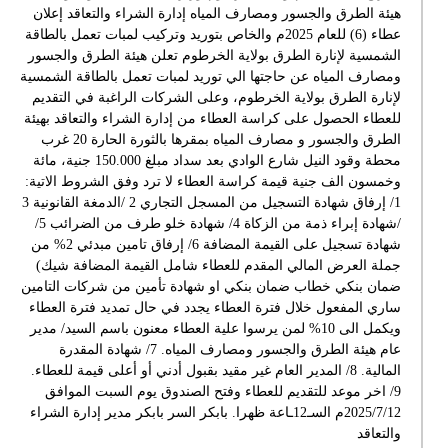
هيئة الطرق والجسور ومصارف المياه إدارة الشراء والتعاقد إعلان
عطاء (6) للعام 2025م والخاص بتوريد وتركيب لمبات تعمل بالطاقة
الشمسية لإنارة الطرق بولاية الخرطوم تعلن هيئة الطرق والجسور
ومصارف المياه عن حاجتها الي توريد لمبات تعمل بالطاقة الشمسية
لإنارة الطرق بولاية الخرطوم، وعلى الشركات الراغبة في التقديم
للعطاء الحصول على كراسة العطاء من إدارة الشراء والتعاقد بهيئة
الطرق والجسور و مصارف المياه بمقرها بالثورة الحارة 20 غرب
محطة وقود النيل شارع الوادي بعد سداد مبلغ 150.000 جنية، مائة
وخمسون الف جنية قيمة كراسة العطاء لا ترد وفق الشروط الاتية:
1/ إرفاق شهادة التسجيل من المسجل التجاري 2 /الدمغة القانونية 3
/شهادة إبراء ذمة من الزكاة 4/ شهادة خلو طرف من الضرائب 5/
شهادة تسجيل على القيمة المضافة 6/ إرفاق تامين مبدئي 2% من
جملة العرض المالي المقدم للعطاء شامل القيمة المضافة شيك)
ضمان بنكي خطاب ضمان بنكي او شهادة تأمين من شركات التامين
ساري المفعول خلال فترة العطاء يجدد في حال تمديد فترة العطاء
ويكمل الى 10% لمن يرسوا علية العطاء معنون باسم السيد/ مدير
عام هيئة الطرق والجسور ومصارف المياه. 7/ شهادة المقدرة
المالية. 8/ المدير العام غير مقيد بقبول أدني أو أعلى قيمة للعطاء.
9/ اخر موعد للتقديم للعطاء وفتح الصندوق يوم السبت الموافق
2025/7/12م السـ12ـاعة ظهرا. بابكر السر بابكر مدير إدارة الشراء
والتعاقد