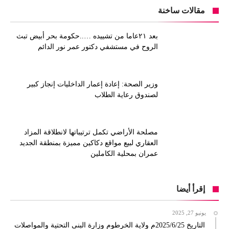
مقالات ساخنة
بعد ٢١عاما من تشييده …..حكومة بحر أبيض تبث
الروح في مستشفي دكتور عمر نور الدائم
وزير الصحة: إعادة إعمار الداخليات إنجاز كبير
لصندوق رعاية الطلاب
مصلحة الأراضي تكمل ترتيباتها لانطلاقة المزاد
العقاري لبيع مواقع دكاكين مميزة بمنطقة الجديد
عمران بمحلية الكاملين
إقرأ أيضا
يونيو 27, 2025
التاريخ 2025/6/25م ولاية الخرطوم وزارة البنى التحتية والمواصلات