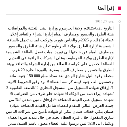
إقرأ أيضا
يونيو 27, 2025
التاريخ 2025/6/25م ولاية الخرطوم وزارة البنى التحتية والمواصلات
هيئة الطرق والجسور ومصارف المياه إدارة الشراء والتعاقد إعلان
عطاء (6) للعام 2025م والخاص بتوريد وتركيب لمبات تعمل بالطاقة
الشمسية لإنارة الطرق بولاية الخرطوم تعلن هيئة الطرق والجسور
ومصارف المياه عن حاجتها الي توريد لمبات تعمل بالطاقة الشمسية
لإنارة الطرق بولاية الخرطوم، وعلى الشركات الراغبة في التقديم
للعطاء الحصول على كراسة العطاء من إدارة الشراء والتعاقد بهيئة
الطرق والجسور و مصارف المياه بمقرها بالثورة الحارة 20 غرب
محطة وقود النيل شارع الوادي بعد سداد مبلغ 150.000 جنية، مائة
وخمسون الف جنية قيمة كراسة العطاء لا ترد وفق الشروط الاتية:
1/ إرفاق شهادة التسجيل من المسجل التجاري 2 /الدمغة القانونية 3
/شهادة إبراء ذمة من الزكاة 4/ شهادة خلو طرف من الضرائب 5/
شهادة تسجيل على القيمة المضافة 6/ إرفاق تامين مبدئي 2% من
جملة العرض المالي المقدم للعطاء شامل القيمة المضافة شيك)
ضمان بنكي خطاب ضمان بنكي او شهادة تأمين من شركات التامين
ساري المفعول خلال فترة العطاء يجدد في حال تمديد فترة العطاء
ويكمل الى 10% لمن يرسوا علية العطاء معنون باسم السيد/ مدير