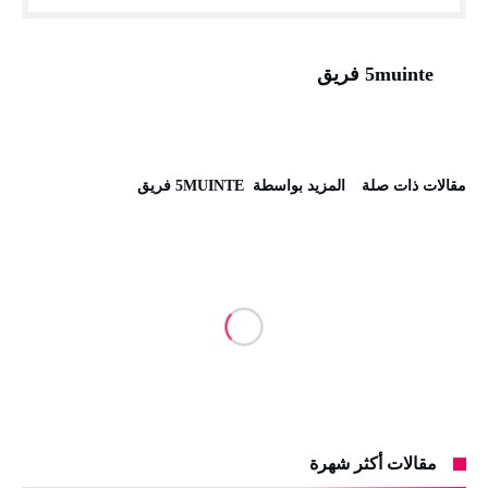
5muinte فريق
‫مقالات ذات صلة‬
‫‫المزيد بواسطة‬ ‬ 5MUINTE فريق
مقالات أكثر شهرة