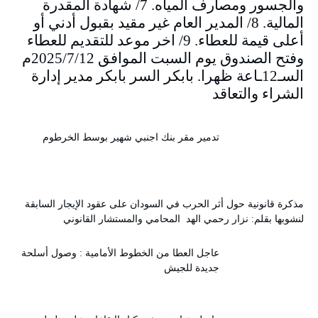
والجسور ومصارف المياه. 7/ شهادة المقدرة
المالية. 8/ المدير العام غير مقيد بقبول أدني أو
أعلى قيمة للعطاء. 9/ اخر موعد للتقديم للعطاء
وفتح الصندوق يوم السبت الموافق 2025/7/12م
السـ12ـاعة ظهرا. بابكر السر بابكر مدير إدارة
الشراء والتعاقد
تدمير مقر بنك اجنبي شهير بوسط الخرطوم
مذكرة قانونية حول أثر الحرب في السودان على عقود الإيجار السابقة
لنشوبها بقلم: نزار رحمي الهد المحامي والمستشار القانوني
عاجل العطا من الخطوط الأمامية : وصول أسلحة
جديدة للجيش