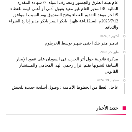
عام هيئة الطرق والجسور ومصارف المياه. 7/ شهادة المقدرة
المالية. 8/ المدير العام غير مقيد بقبول أدني أو أعلى قيمة للعطاء.
9/ اخر موعد للتقديم للعطاء وفتح الصندوق يوم السبت الموافق
2025/7/12م السـ12ـاعة ظهرا. بابكر السر بابكر مدير إدارة الشراء
والتعاقد
أكتوبر 2, 2024
تدمير مقر بنك اجنبي شهير بوسط الخرطوم
مايو 27, 2025
مذكرة قانونية حول أثر الحرب في السودان على عقود الإيجار
السابقة لنشوبها بقلم: نزار رحمي الهد المحامي والمستشار
القانوني
سبتمبر 29, 2024
عاجل العطا من الخطوط الأمامية : وصول أسلحة جديدة للجيش
جديد الأخبار