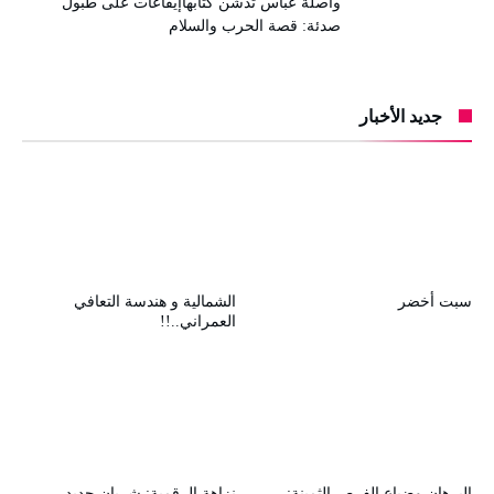
واصلة عباس تدشن كتابهاإيقاعات على طبول
صدئة: قصة الحرب والسلام
جديد الأخبار
سبت أخضر
الشمالية و هندسة التعافي
العمراني..!!
البرهان وضياع الفرص الثمينة:
نزاهة الرقمية: شريان جديد