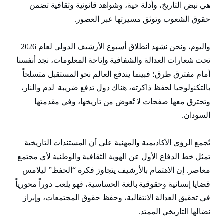
هي نبض التاريخ، وأدلة حية، وشواهد قانونية وثقافية تضمن
حقوق الشعوب وتوثق مسيرتها عبر العصور.
واليوم، ونحن نشهد انطلاق أسبوع الأرشيف الدولي لعام 2026
تحت شعارات العدالة والشفافية وإتاحة المعلومات، نجد أنفسنا
أمام مفترق طرق؛ فبينما يندفع العالم نحو المستقبل متسلحاً
بالتكنولوجيا لحفظ ذاكرته، هناك دول تدفع ضريبة الدم والنار،
وتحترق معها صفحات لا تُعوض من تاريخها، وفي مقدمتها
السودان.
تُجمع الرؤى الأكاديمية والمهنية على أن المستندات التاريخية
تمثل خط الدفاع الأول عن الهوية الثقافية والوطنية لأي مجتمع
معاصر. إن الاهتمام بالأرشيف يتجاوز فكرة “الحفظ” ليلامس
قضايا إنسانية وحقوقية بالغة الحساسية، فهو يلعب دوراً محورياً
في تحقيق العدالة الانتقالية، وحفظ حقوق المجتمعات، وإبراز
نضالها التاريخي الممتد.