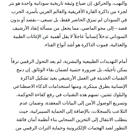
والنهب، والحرائق. إن ضياع وثيقة تاريخية سودانية واحدة هو بتر
لجزء من ذاكرة القارة الأفريقية والعالم العربي بأسره. الحرب
في السودان لم تمزق الحاضر فقط، بل تسعى—بقصد أو بدون
قصد—إلى محو الماضي، مما يجعل من مسألة إنقاذ الأرشيف
السوداني تدخلاً إنسانياً عاجلاً لا يقل أهمية عن الإغاثات الطبية
والغذائية، فموت الذاكرة هو أشد أنواع الفناء.
أمام التهديدات الطبيعية والبشرية، لم يعد التحول الرقمي ترفاً
يمكن تأجيله، بل ضرورة حتمية لضمان بقاء الوثائق. إن دمج
التقنيات الحديثة في العمل الأرشيفي يعيد تشكيل الذاكرة
الإنسانية بطرق مبتكرة، ومنها استخدامات الذكاء الاصطناعي
والبلوك تشين، تسهم هذه التقنيات في رفع كفاءة الحوكمة،
وتسريع الوصول الآمن إلى البيانات المعقدة، وضمان عدم
التلاعب بالسجلات، بالإضافة إلى الحماية السيبرانية، حيث
يتطلب الانتقال إلى التخزين السحابي بناء أنظمة أمان فائقة
التطور لصد الهجمات الإلكترونية وحماية التراث الرقمي من