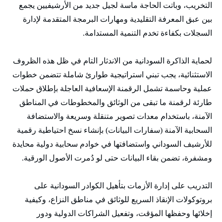
التخريب، وباتت الحاجة ماسة لجيل جديد من الأرشيفيين يجمع
بين عبق المعرفة التقليدية ومهارات البرمجة المتقدمة لإدارة
السجلات بكفاءة تخدم التنمية المستدامة.
لحماية الذاكرة السودانية من الاندثار التام في ظل هذه الظروف
الاستثنائية، يجب تبني استراتيجية طوارئ شاملة تتضمن خطوات
عملية وحاسمة تشمل الرقمنة الإسعافية العاجلة بإطلاق حملات
طارئة لرقمنة ما تبقى من الوثائق والمخطوطات في المناطق
الآمنة، باستخدام معدات تصوير متنقلة وسريعة والاستضافة
السحابية الآمنة (سفارات البيانات) بإنشاء نسخ احتياطية رقمية
للأرشيف السوداني واستضافتها في خوادم سحابية دولية محايدة
ومشفرة، تضمن بقاء البيانات حتى لو دُمرت الأصول الورقية.
التدريب على إدارة الأزمات بتأهيل الكوادر السودانية على
بروتوكولات الإنقاذ السريع للوثائق في مناطق النزاع، وكيفية
إخلائها وحفظها المؤقت، وتفعيل الشراكات الدولية ودور