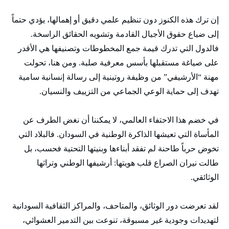
إن ترك هذه الكنوز دون تنظيم علمي دقيق أو إهمالها، يؤدي حتماً
إلى ضياع حقوق الأجيال القادمة وتشويه الحقائق الراسخة.
فالدول التي تدرك قيمة جمع المخطوطات وتصنيفها هي الأقدر
على صياغة مستقبلها بأسس معرفية صلبة. ومن هنا، تحولت
مهنة “الأرشيفي” من وظيفة روتينية إلى رسالة إنسانية سامية
تهدف إلى حماية الوعي الجماعي من التزييف والنسيان.
في خضم هذا الاحتفاء العالمي، لا يمكننا أن نغض الطرف عن
المأساة التي تعيشها الذاكرة الوطنية في السودان. فالبلاد التي
تخوض حرباً طاحنة لم تفقد أبناءها وبنيتها التحتية فحسب، بل
طالت نيران الصراع قلب هويتها: أرشيفها الوطني وتراثها
الوثائقي.
لقد تعرضت دور الوثائق، والمتاحف، والمراكز الثقافية السودانية
لتهديدات وجودية غير مسبوقة، تنوعت بين التدمير العشوائي،