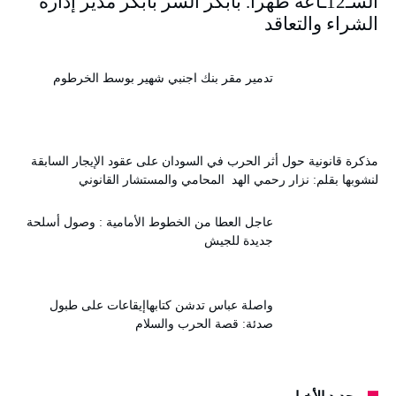
السـ12ـاعة ظهرا. بابكر السر بابكر مدير إدارة
الشراء والتعاقد
تدمير مقر بنك اجنبي شهير بوسط الخرطوم
مذكرة قانونية حول أثر الحرب في السودان على عقود الإيجار السابقة
لنشوبها بقلم: نزار رحمي الهد المحامي والمستشار القانوني
عاجل العطا من الخطوط الأمامية : وصول أسلحة
جديدة للجيش
واصلة عباس تدشن كتابهاإيقاعات على طبول
صدئة: قصة الحرب والسلام