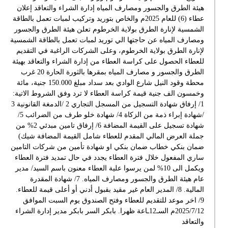
هيئة الطرق والجسور ومصارف المياه إدارة الشراء والتعاقد إعلان
عطاء (6) للعام 2025م والخاص بتوريد وتركيب لمبات تعمل بالطاقة
الشمسية لإنارة الطرق بولاية الخرطوم تعلن هيئة الطرق والجسور
ومصارف المياه عن حاجتها الي توريد لمبات تعمل بالطاقة الشمسية
لإنارة الطرق بولاية الخرطوم، وعلى الشركات الراغبة في التقديم
للعطاء الحصول على كراسة العطاء من إدارة الشراء والتعاقد بهيئة
الطرق والجسور و مصارف المياه بمقرها بالثورة الحارة 20 غرب
محطة وقود النيل شارع الوادي بعد سداد مبلغ 150.000 جنية، مائة
وخمسون الف جنية قيمة كراسة العطاء لا ترد وفق الشروط الاتية:
1/ إرفاق شهادة التسجيل من المسجل التجاري 2 /الدمغة القانونية 3
/شهادة إبراء ذمة من الزكاة 4/ شهادة خلو طرف من الضرائب 5/
شهادة تسجيل على القيمة المضافة 6/ إرفاق تامين مبدئي 2% من
جملة العرض المالي المقدم للعطاء شامل القيمة المضافة شيك)
ضمان بنكي خطاب ضمان بنكي او شهادة تأمين من شركات التامين
ساري المفعول خلال فترة العطاء يجدد في حال تمديد فترة العطاء
ويكمل الى 10% لمن يرسوا علية العطاء معنون باسم السيد/ مدير
عام هيئة الطرق والجسور ومصارف المياه. 7/ شهادة المقدرة
المالية. 8/ المدير العام غير مقيد بقبول أدني أو أعلى قيمة للعطاء.
9/ اخر موعد للتقديم للعطاء وفتح الصندوق يوم السبت الموافق
2025/7/12م السـ12ـاعة ظهرا. بابكر السر بابكر مدير إدارة الشراء
والتعاقد