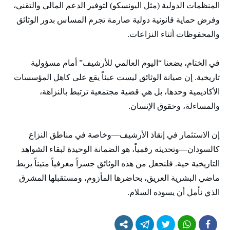
المنظمات الدولية (مثل اليونسكو) لتوفير الدعم المالي والتقني،
وفرض حماية قانونية دولية صارمة تجرم المساس بدور الوثائق
والمحفوظات أثناء النزاعات.
في الختام، يضعنا “اليوم العالمي للأرشيف” أمام مسؤولية
تاريخية. إن صيانة الوثائق ليست عبئاً يقع على كاهل المؤسسات
الأكاديمية وحدها، بل هي قضية مجتمعية ترتبط بالنزاهة،
والمساءلة، وحقوق الإنسان.
إن الاستثمار في إنقاذ الأرشيف—وخاصة في مناطق النزاع
كالسودان—وتحديثه رقمياً، هو الضمانة الوحيدة لبقاء الشواهد
التاريخية حية. فلنجعل من هذه الوثائق جسراً معرفياً متيناً يربط
ماضي البشرية العريق، بحاضرها المأزوم، ومستقبلها المشرق
الذي نأمل أن يسوده السلام.