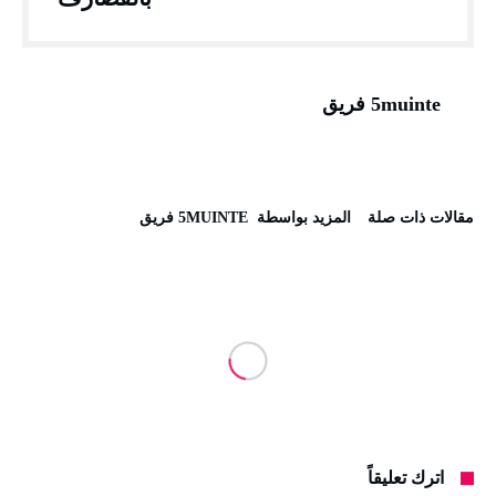
5muinte فريق
‫مقالات ذات صلة‬
‫‫المزيد بواسطة‬ ‬ 5MUINTE فريق
اترك تعليقاً