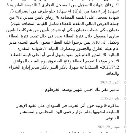
1/ إرفاق شهادة التسجيل من المسجل التجاري 2 /الدمغة القانونية 3
/شهادة إبراء ذمة من الزكاة 4/ شهادة خلو طرف من الضرائب 5/
شهادة تسجيل على القيمة المضافة 6/ إرفاق تامين مبدئي 2% من
جملة العرض المالي المقدم للعطاء شامل القيمة المضافة شيك)
ضمان بنكي خطاب ضمان بنكي او شهادة تأمين من شركات التامين
ساري المفعول خلال فترة العطاء يجدد في حال تمديد فترة العطاء
ويكمل الى 10% لمن يرسوا علية العطاء معنون باسم السيد/ مدير
عام هيئة الطرق والجسور ومصارف المياه. 7/ شهادة المقدرة
المالية. 8/ المدير العام غير مقيد بقبول أدني أو أعلى قيمة للعطاء.
9/ اخر موعد للتقديم للعطاء وفتح الصندوق يوم السبت الموافق
2025/7/12م السـ12ـاعة ظهرا. بابكر السر بابكر مدير إدارة الشراء
والتعاقد
أكتوبر 2, 2024
تدمير مقر بنك اجنبي شهير بوسط الخرطوم
مايو 27, 2025
مذكرة قانونية حول أثر الحرب في السودان على عقود الإيجار
السابقة لنشوبها بقلم: نزار رحمي الهد المحامي والمستشار
القانوني
سبتمبر 29, 2024