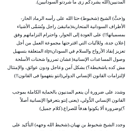
المدنيين(الله يشردكم زی ما شردتو السودانيين).
و(حثَّ) الشيخ (شخبوط)-حثا الله علی رأسه الرماد الحار-
الأطراف السودانية المتحاربة(ماتبقیٰ راجل وتُسَمِّی الأشياء
بمسمياتها!!) على العودة إلى الحوار، واحترام التزاماتهم وفق
إعلان جدة، وللآليات التي اقترحتها مجموعة العمل من أجل
تعزيز إنقاذ الأرواح والسلام في السودانalps المتعلقة بتسهيل
وصول المساعدات الإنسانية(عشان تمرروا شحنات الأسلحة
مش كده ياشخبطة؟) بشكل آمن وعاجل ودون عوائق، والإمتثال
لإلتزامات القانون الإنساني الدولي(انتو بتفهموا فی القانون!!)
وشدد على ضرورة أن ينعم المدنيون بالحماية الكاملة بموجب
القانون الإنساني الدُّولي، (يعنی إنتو بتعرفوا الإنسانية أصلاً
؟)وضرورة ألا يكونوا هدفاً للصراع.(كلام جميل)
وجدد الشيخ شخبوط بن نهيان،(شخبط الله وجهه) التأكيد على