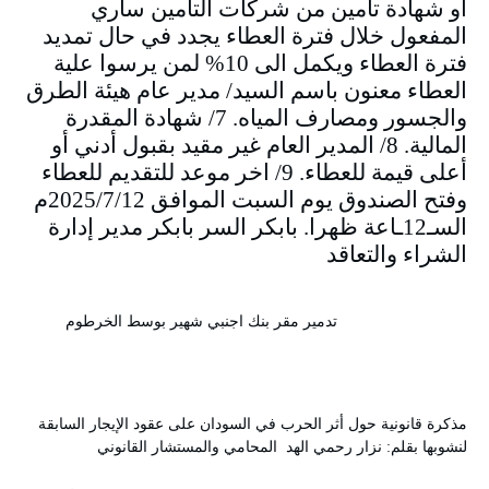
او شهادة تأمين من شركات التامين ساري
المفعول خلال فترة العطاء يجدد في حال تمديد
فترة العطاء ويكمل الى 10% لمن يرسوا علية
العطاء معنون باسم السيد/ مدير عام هيئة الطرق
والجسور ومصارف المياه. 7/ شهادة المقدرة
المالية. 8/ المدير العام غير مقيد بقبول أدني أو
أعلى قيمة للعطاء. 9/ اخر موعد للتقديم للعطاء
وفتح الصندوق يوم السبت الموافق 2025/7/12م
السـ12ـاعة ظهرا. بابكر السر بابكر مدير إدارة
الشراء والتعاقد
تدمير مقر بنك اجنبي شهير بوسط الخرطوم
مذكرة قانونية حول أثر الحرب في السودان على عقود الإيجار السابقة
لنشوبها بقلم: نزار رحمي الهد المحامي والمستشار القانوني