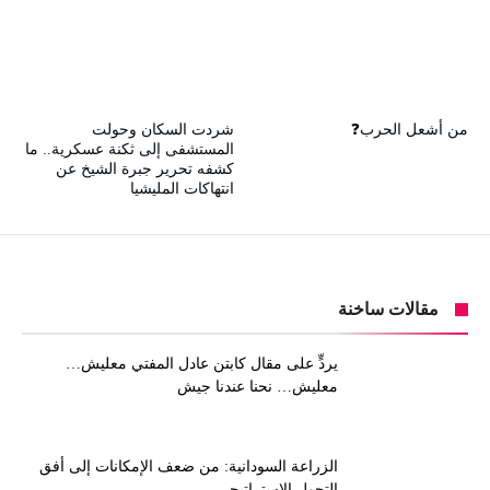
من أشعل الحرب❓
شردت السكان وحولت
المستشفى إلى ثكنة عسكرية.. ما
كشفه تحرير جبرة الشيخ عن
انتهاكات المليشيا
مقالات ساخنة
يردٍّ على مقال كابتن عادل المفتي معليش…
معليش… نحنا عندنا جيش
الزراعة السودانية: من ضعف الإمكانات إلى أفق
التحول الاستراتيجي