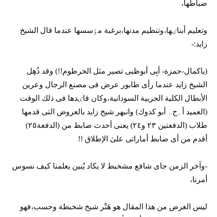
ضباطها،
وتعليم أبناٸها،وتنظيم مدنها،برغبة مٶسسها عندما قال الشيخ
زايد:-
(ياكمال-حمزة- أبِی أبوظبی تصير مثل الخرطوم!!) وقد ذُهِل
الشيخ زايد عندما رأی طابور عرض فی مصنع الرجال وعرين
الأبطال الكلية الحربية السودانية،وكان قاٸدها فی ذلك الوقت
(العميد أ۔ح۔ أبو كدوك) وانبهر شيخ زايد بالعروض التی قدمها
طلاب (الدفعتين ٢٣ و٢٤) يعنی أحدث ضابط من (الدفعة٢٥)
أقدم من أی ضابط أماراتی علیٰ الإطلاق !!
-وآخر الزمن جای شافع مشخبط لا يكاد يُبين يعلمنا كيف نسوس
أمرنا،
ليس الغرض من هذا المقال هو هَتْر شيخ شخبطة وحسب،فهو