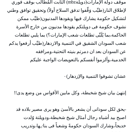
موقف دولة الإمارات(دويلةmbz) الثابت المُطالب بوقف فوري
لإطلاق النار(طيِّب وَقِّفوا تدفق السلاح أولاً) وتحقيق توافق وطني
لتشكيل حكومة يشارك فيها ويقودها المدنيون(طيِّب ممكن
نشوف حكومة فی دويلتكم يقودها مدنيون من خارج الأسرة
الحاكمة،بما يُلَبِّی تطلعات شعب الإمارات؟) بما يلبي تطلعات
شعب السودان الشقيق في التنمية والازدهار(طيِّب أرفعوا يدكم
عن السودان بعد ان دمرتم بنيته التحتية،ومرافقه
الخدمية،وألزموا أنفسكم بالتعويضات الواجبة عليكم
عشان تشوفوا التنمية والإزدهار)٠
إنتهیٰ بيان شيخ شخبطة، وكل مابين الأقواس من وضع يدی!!
-يحق لكل سودانی أن يشعر بالأسیٰ وهو يری مصير بلاده قد
اصبح بيد أشباه رجال أمثال شيخ شخبطة،ودويلتة وُلدت
خديجاً،وشارك السودان حكومةً وشعباً فی بناٸها،وتدريب