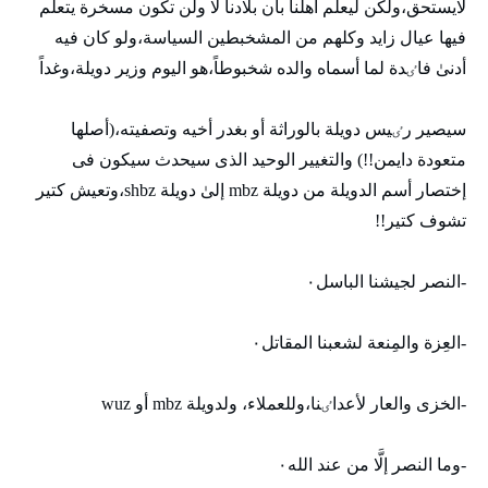
لايستحق،ولكن ليعلم أهلنا بأن بلادنا لا ولن تكون مسخرة يتعلم
فيها عيال زايد وكلهم من المشخبطين السياسة،ولو كان فيه
أدنیٰ فاٸدة لما أسماه والده شخبوطاً،هو اليوم وزير دويلة،وغداً
سيصير رٸيس دويلة بالوراثة أو بغدر أخيه وتصفيته،(أصلها
متعودة دايمن!!) والتغيير الوحيد الذی سيحدث سيكون فی
إختصار أسم الدويلة من دويلة mbz إلیٰ دويلة shbz،وتعيش كتير
تشوف كتير!!
-النصر لجيشنا الباسل٠
-العِزة والمِنعة لشعبنا المقاتل٠
-الخزی والعار لأعداٸنا،وللعملاء، ولدويلة mbz أو wuz
-وما النصر إلَّا من عند الله٠