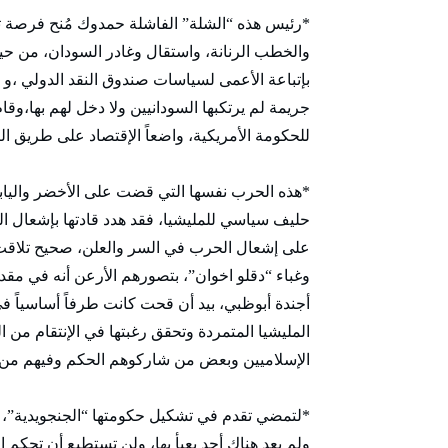
*رئيس هذه “الشلة” الفاشلة حمدوك مُنح فرصة ث
والخطب الرنانة، واستقال وغادر السودان، من حيث 
بإتباعة الأعمى لسياسات صندوق النقد الدولي ،و 
جريمة لم يرتكبها السودانيين ولا دخل لهم بها،وقا
للحكومة الأمريكية، واضعاً الإقتصاد على طريق ال
*هذه الحرب نفسها التي قضت على الأخضر وال
حليف سياسي للمليشيا، فقد هدد قادتها بإشعال الح
على إشعال الحرب في السر والعلن، صحيح تلاقت ف
وغباء “دقلو اخوان”، بتصورهم الأرعن أنه في مقدو
أجندة أبوظبي، بيد أن قحت كانت طرفاً أساسياً 
المليشيا المتمردة وتحقق رغبتها في الإنتقام م
الإسلاميين وبعض من شاركوهم الحكم وفيهم من يتقر
*لتمضي تقدم في تشكيل حكومتها “الجنجويدية”، 
ولم يعد هناك أحد يعبأ بها، ولن تستطيع أن تحكم