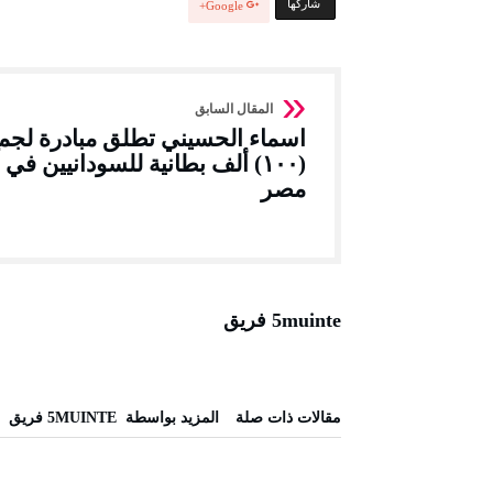
‫‫ شاركها‬
Google+
اسماء الحسيني تطلق مبادرة لجم
(١٠٠) ألف بطانية للسودانيين في
مصر
5muinte فريق
‫مقالات ذات صلة‬
‫‫المزيد بواسطة‬ ‬ 5MUINTE فريق