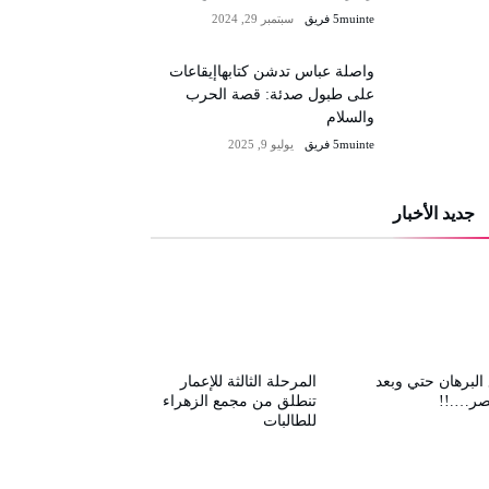
5muinte فريق
سبتمبر 29, 2024
واصلة عباس تدشن كتابهاإيقاعات
على طبول صدئة: قصة الحرب
والسلام
5muinte فريق
يوليو 9, 2025
جديد الأخبار
البرهان حتي وبعد
المرحلة الثالثة للإعمار
صر….!!
تنطلق من مجمع الزهراء
للطالبات