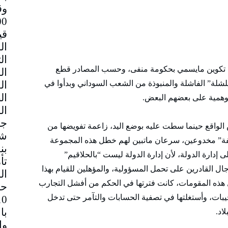
وق
قي
 تكوين مايسمي بحكومة منفى، وحسب المصادر قطع
“للشلة” الفاشلة والمنبوذة من الشعب السوداني وبدأوا في
الوهمية على بعضهم البعض.
جم
لواقع حينما سطت عليه بوضع اليد، زاعمة تفويضها من
شا
يفة” مخدوعين، سرعان ماتبين لهم خطل هذه المجموعة
بن
ارة الدولة، لأن إدارة الدولة ليست “بالحلاقيم”
تأ
ال القادرين على تحمل المسؤولية، والمؤهلين للقيام بهذا
ال
 هذه المقومات، كانت فترتها في الحكم من أفشل التجارب
حا
بات، وأستغلتها في تصفية الحسابات والتآمر حتى تدخل
با
اد.