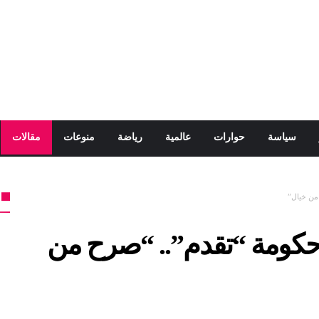
سياسة
حوارات
عالمية
رياضة
منوعات
مقالات
من خيال”
حكومة “تقدم”.. “صرح من