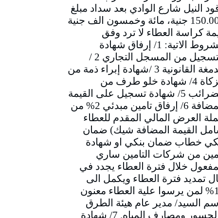
ود النيل شارع الوادي بعد سداد مبلغ
150.000 جنية، مائة وخمسون الف جنية
مة كراسة العطاء لا ترد وفق
الشروط الاتية: 1/ إرفاق شهادة
التسجيل من المسجل التجاري 2 /
الدمغة القانونية 3 /شهادة إبراء ذمة من
الزكاة 4/ شهادة خلو طرف من
الضرائب 5/ شهادة تسجيل على القيمة
المضافة 6/ إرفاق تامين مبدئي 2% من
لة العرض المالي المقدم للعطاء
مل القيمة المضافة شيك) ضمان
كي خطاب ضمان بنكي او شهادة
مين من شركات التامين ساري
مفعول خلال فترة العطاء يجدد في
ل تمديد فترة العطاء ويكمل الى
10% لمن يرسوا علية العطاء معنون
سم السيد/ مدير عام هيئة الطرق
والجسور ومصارف المياه. 7/ شهادة