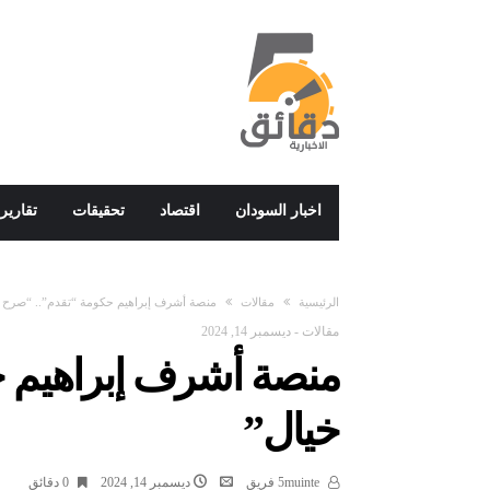
اخبار السودان
اقتصاد
تحقيقات
تقارير
‫الرئيسية‬
مقالات
منصة أشرف إبراهيم حكومة “تقدم”.. “صرح 
مقالات
-
ديسمبر 14, 2024
منصة أشرف إبراهيم 
خيال”
5muinte فريق
ديسمبر 14, 2024
0 ‫دقائق‬