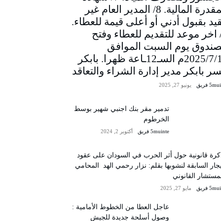
المقدرة المالية. 8/ المدير العام غير
يد بقبول أدني أو أعلى قيمة للعطاء.
/ اخر موعد للتقديم للعطاء وفتح
صندوق يوم السبت الموافق
2025/7/12م السـ12ـاعة ظهرا. بابكر
سر بابكر مدير إدارة الشراء والتعاقد
5m فريق
يونيو 27, 2025
تدمير مقر بنك اجنبي شهير بوسط
الخرطوم
5muinte فريق
أكتوبر 2, 2024
رة قانونية حول أثر الحرب في السودان على عقود
يجار السابقة لنشوبها بقلم: نزار رحمي الهد المحامي
مستشار القانوني
5m فريق
مايو 27, 2025
عاجل العطا من الخطوط الأمامية :
وصول أسلحة جديدة للجيش