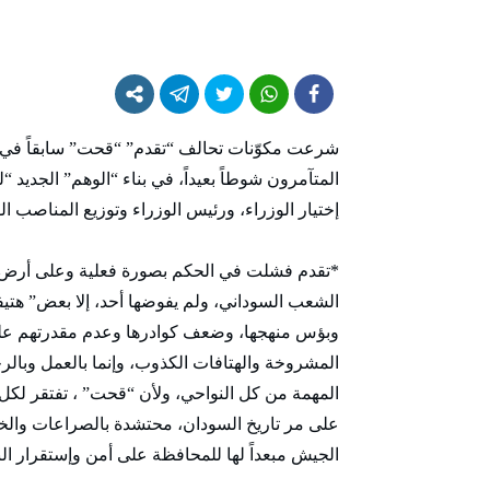
شرعت مكوّنات تحالف “تقدم” “قحت” سابقاً في
المتآمرون شوطاً بعيداً، في بناء “الوهم” الجديد 
إختيار الوزراء، ورئيس الوزراء وتوزيع المناصب 
*تقدم فشلت في الحكم بصورة فعلية وعلى أرض ا
الشعب السوداني، ولم يفوضها أحد، إلا بعض” هت
وبؤس منهجها، وضعف كوادرها وعدم مقدرتهم على إد
المشروخة والهتافات الكذوب، وإنما بالعمل وبالرج
المهمة من كل النواحي، ولأن “قحت” ، تفتقر لكل
على مر تاريخ السودان، محتشدة بالصراعات والخي
الجيش مبعداً لها للمحافظة على أمن وإستقرار البل