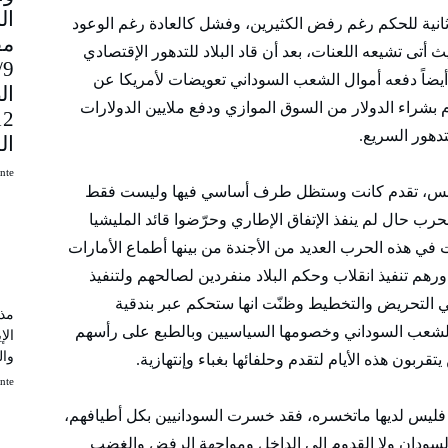
انية للحكم رغم رفض الكثيرين، وفشل كالعادة رغم الوعود
مق
أتى تشيعه اللعنات، بعد أن قاد البلاد للتدهور الإقتصادي
9
أيضاً دفعه أموال الشعب السوداني تعويضات لأمريكا عن
ال
م بشراء الدولار من السوق الموازي ودفع ملايين الدولارات
تدهور السريع.
ال
uinte
يابس، تقدم كانت وستظل طرف أساسي فيها وليست فقط
رب حال لم ينفذ الإتفاق الإطاري وحرّضوا قائد المليشيا
ي هذه الحرب العديد من الأجندة من بينها أطماع الأمارات
رهم تنفيذ انقلاب وحكم البلاد منفردين لصالحهم ولتنفيذ
في التحريض والتخطيط وظنّت انها ستحكم عبر بندقية
مذك
ن الشعب السوداني وخصومها السياسيين وبالطبع على رأسهم
الإ
وال
بون هذه الأيام لتقدم وحلفائها بغباء وإنتهازية.
uinte
فليس لديها ماتخسره، فقد خسرت السودانيين بكل أطيافهم،
 السودان ولا القدوم إلى الداخل ومواجهة الرفض والغضب