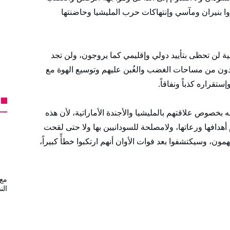
وا بنيران ومآسي وإنتهاكات حرب المليشيا وحاضنتها
ية لن تحظى بتأييد دولي وإقليمي كما يروجون، ولن تجد
يزيدون من مساحات الغضب والغُبن عليهم وتوسيع الهوة مع
قراره كذباً ونفاقاً.
فيه بخصوص علاقتهم بالمليشيا والأجندة الأماراتية، لأن هذه
هدافها ورعاتها، ولامصلحة للسودانيين بها ولا حتى لقحت
ون، وسيكتشفوا بعد فوات الأوان أنهم ارتكبوا خطأً كبيراً،
مع 
الن