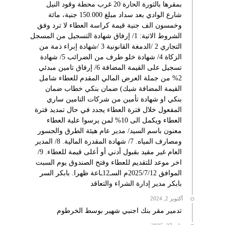
بمقرها بالثورة الحارة 20 غرب محطة وقود النيل
شارع الوادي بعد سداد مبلغ 150.000 جنية، مائة
وخمسون الف جنية قيمة كراسة العطاء لا ترد وفق
الشروط الاتية: 1/ إرفاق شهادة التسجيل من المسجل
التجاري 2 /الدمغة القانونية 3 /شهادة إبراء ذمة من
الزكاة 4/ شهادة خلو طرف من الضرائب 5/ شهادة
تسجيل على القيمة المضافة 6/ إرفاق تامين مبدئي
2% من جملة العرض المالي المقدم للعطاء شامل
القيمة المضافة شيك) ضمان بنكي خطاب ضمان
بنكي او شهادة تأمين من شركات التامين ساري
المفعول خلال فترة العطاء يجدد في حال تمديد فترة
العطاء ويكمل الى 10% لمن يرسوا علية العطاء
معنون باسم السيد/ مدير عام هيئة الطرق والجسور
ومصارف المياه. 7/ شهادة المقدرة المالية. 8/ المدير
العام غير مقيد بقبول أدني أو أعلى قيمة للعطاء. 9/
اخر موعد للتقديم للعطاء وفتح الصندوق يوم السبت
الموافق 2025/7/12م السـ12ـاعة ظهرا. بابكر السر
بابكر مدير إدارة الشراء والتعاقد
أكتوبر 2, 2024
تدمير مقر بنك اجنبي شهير بوسط الخرطوم