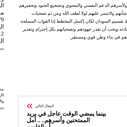
 ولأسرهم الدعم النفسي والمعنوي وتشجيع الجنود وتحفيزهم
مق
أنهم ولاتتنمر عليهم لولا لطف الله ومن ثم تضحيات
9
تقسيم السودان لكان إكتمل المخطط إذا القوات المسلحة
ال
يادته ويجب أن نقدر جهودهم وتضحياتهم بكل إحترام وتقدير
اهم في بناء وطن قوي ومستقر.
ال
uinte
مذك
الإ
وال
uinte
بينما يمضي الوقت عاجل في بريد
الممتحنين وأسرهم.. .. أمل
أبوالقاسم