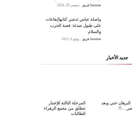
5muinte فريق
سبتمبر 29, 2024
واصلة عباس تدشن كتابهاإيقاعات
على طبول صدئة: قصة الحرب
والسلام
5muinte فريق
يوليو 9, 2025
جديد الأخبار
البرهان حتي وبعد
المرحلة الثالثة للإعمار
صر….!!
تنطلق من مجمع الزهراء
للطالبات