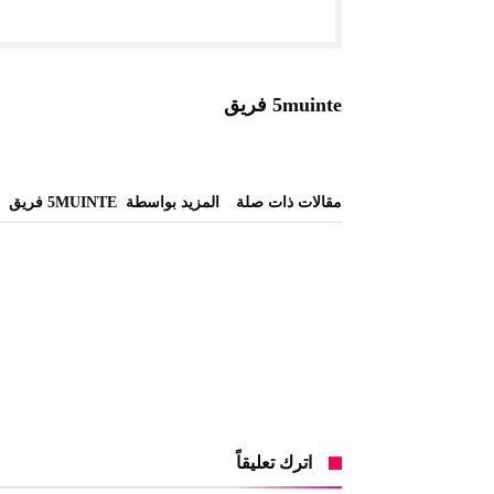
5muinte فريق
‫مقالات ذات صلة‬
‫‫المزيد بواسطة‬ ‬ 5MUINTE فريق
اترك تعليقاً