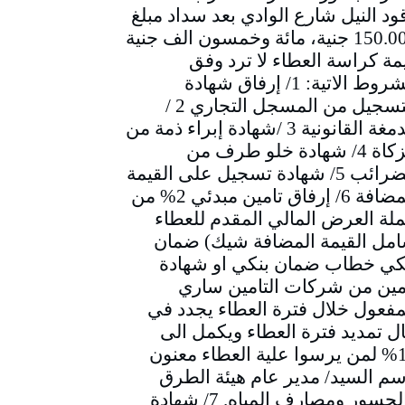
ود النيل شارع الوادي بعد سداد مبلغ
150.000 جنية، مائة وخمسون الف جنية
مة كراسة العطاء لا ترد وفق
الشروط الاتية: 1/ إرفاق شهادة
التسجيل من المسجل التجاري 2 /
الدمغة القانونية 3 /شهادة إبراء ذمة من
الزكاة 4/ شهادة خلو طرف من
الضرائب 5/ شهادة تسجيل على القيمة
المضافة 6/ إرفاق تامين مبدئي 2% من
لة العرض المالي المقدم للعطاء
مل القيمة المضافة شيك) ضمان
كي خطاب ضمان بنكي او شهادة
مين من شركات التامين ساري
مفعول خلال فترة العطاء يجدد في
ل تمديد فترة العطاء ويكمل الى
10% لمن يرسوا علية العطاء معنون
سم السيد/ مدير عام هيئة الطرق
والجسور ومصارف المياه. 7/ شهادة