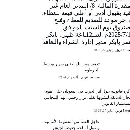
المقدرة المالية. 8/ المدير العام غير
يد بقبول أدني أو أعلى قيمة للعطاء.
/ اخر موعد للتقديم للعطاء وفتح
صندوق يوم السبت الموافق
2025/7/12م السـ12ـاعة ظهرا. بابكر
سر بابكر مدير إدارة الشراء والتعاقد
5m فريق
يونيو 27, 2025
تدمير مقر بنك اجنبي شهير بوسط
الخرطوم
5muinte فريق
أكتوبر 2, 2024
رة قانونية حول أثر الحرب في السودان على عقود
يجار السابقة لنشوبها بقلم: نزار رحمي الهد المحامي
مستشار القانوني
5m فريق
مايو 27, 2025
عاجل العطا من الخطوط الأمامية :
وصول أسلحة جديدة للجيش