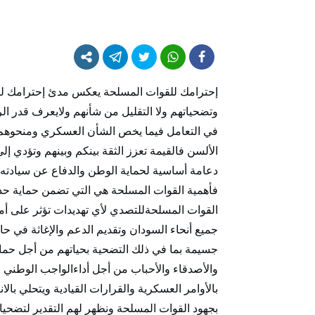
إحترامك للقوات المسلحة يعكس مدئ إحترامك لنف
وتضحياتهم ولا التقليل من شأنهم ولايعرف قدر الرج
في التعامل فيما يخص الشأن العسكري ومنحوهم 
الألسن فالقيمة تعزز الثقة بينكم وبينهم وتؤدي إل
دعامة أساسية لحماية الوطن والدفاع عن سيادته 
فأهمية القوات المسلحة هي التي تضمن حماية حدود
القوات المسلحةللتصدي لأي تهديدات تؤثر على أم
جميع أنحاء السودان وتقديم الدعم والإغاثة في ح
جسيمة بما في ذلك التضحية بحياتهم من أجل حماي
والأصدقاء والأحباب من أجل أداءالواجب الوطني وي
بالأوامر العسكرية والقرارات القيادية ويتحلي ب
بجهود القوات المسلحة ونظهر لهم التقدير لتضحيات