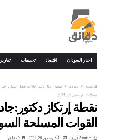
اخبار السودان
اقتصاد
تحقيقات
تقارير
‫الرئيسية‬
مقالات
نقطة إرتكاز دكتور:جادالله فضل المولي إحتر
مقالات
-
ديسمبر 28, 2024
نقطة إرتكاز دكتور:جاد
القوات المسلحة السو
5muinte فريق
ديسمبر 28, 2024
0 ‫دقائق‬