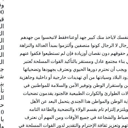
وق
قي
سك لاياخذ منك كبير جهد أوعناءفقط لاتبخسوا من جهدهم
ال لا الرجال كونوا منصفين وألتزموا بمبدأ العدالة والنزاهة
حقوقهم دون نقصان أوزيادة فإن لم تستطيعوا فكفوا عنهم
ي بناء مجتمع عادل ومستقر بالتأكيد القوات المسلحة تُعتبر
جم
ويجب أن نحترم دورها الحيوي ونعترف بجهودها وتضحياتها
شا
 البلاد وسيادتها من أي تهديدات خارجية أو داخلية وجاهزية
بن
ن واستقرار الوطن وتوفير الأمن والسلامة للمواطنين في
تأ
الات الطوارئ والكوارث الطبيعية فالجنود يقدمون تضحيات
ال
ة الوطن والمواطن هذا الجندي يتحمل البعد عن الأهل
حا
لتزم إلتزام تام بقسم الولاء والتضحية والطاعة التامه
الانضباط والشجاعة في جميع الأوقات ومن المهم أن نعترف
با
هم وتعزيز ثقافة الإحترام والتقدير لدور القوات المسلحة في