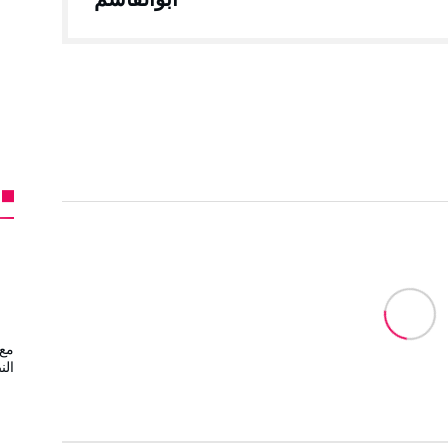
مع 
الن