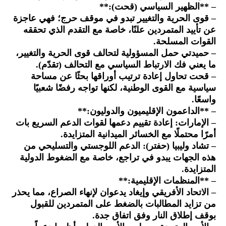
– **الظهير السياسي (قحت):**
– قوى الحرية والتغيير تبدو في موقف حرج؛ فهي عاجزة
عن تأييد المتمردين علنًا، خاصة مع التقدم الذي تحققه
القوات المسلحة.
– حميدتي حمل المسؤولية لتحالف قوى الحرية والتغيير،
ما يعني فك الارتباط السياسي مع التحالف (تقدّم).
– قحت تحاول إعادة ترتيب أوراقها بحثًا عن مساحة
سياسية مع القوى الوطنية، لكنها تواجه رفضًا شعبيًا
واسعًا.
– **الداعمون الإقليميون والدوليون:**
– الإمارات: إعادة تقييم دعمها لقوات الدعم السريع بات
أمرًا محتملًا مع الخسائر الميدانية المتزايدة.
– تشاد وليبيا (حفتر): الدعم اللوجستي والتسليحي من
هذه الجهات يبدو في تراجع، خاصة مع الضغوط الدولية
المتزايدة.
– **المنظمات الإقليمية:**
– الاتحاد الأفريقي وإيغاد يدعوان لإنهاء الصراع، مما يحذر
من تزايد المطالبات بالضغط على المتمردين للقبول
بوقف إطلاق النار وفق اتفاق جدة.