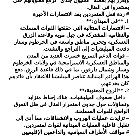
ويغرر بهم بقصة “المليون جندي” لرفع معنوياتهم حتى
يستمروا في القتال.
# ردة فعل المتمردين بعد الانتصارات الأخيرة
1. **في الميدان:**
– الانتصارات المتتالية التي حققتها القوات المسلحة
والنظامية المشتركة في جبل موية وقاعدة الزرق
العسكرية وتحرير مناطق واسعة في الخرطوم وسنار
دفعت الميليشيات إلى التراجع والتشتت.
– قوات الدعم السريع خسرت العديد من المدن
والمناطق العسكرية الاستراتيجية في ولايات الخرطوم
وسنار وشمال دارفور، بما في ذلك قاعدة الزرق. دفع
هذا الهزائم المتتالية عناصر الميليشيا للاعتقاد بأن قائدهم
كان يخدعهم.
2. **الروح المعنوية:**
– داخل صفوف الميليشيات، هناك إحباط متزايد
وتساؤلات حول جدوى استمرار القتال في ظل التفوق
الواضح للقوات المسلحة.
– تزايدت عمليات الهروب والانشقاقات، مما أدى إلى
تقليل فاعلية العمليات الميدانية لقوات لمتمردين.
# مواقف الأطراف السياسية والداعمين الإقليميين