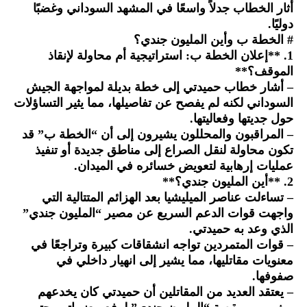
أثار الخطاب جدلاً واسعًا في المشهد السوداني وغضبًا
دوليًا.
# الخطة ب وأين المليون جندي؟
1. **إعلان الخطة ب: استراتيجية أم محاولة لإنقاذ
الموقف؟**
– أشار خطاب حميدتي إلى خطة بديلة لمواجهة الجيش
السوداني لكنه لم يفصح عن تفاصيلها، مما يثير التساؤلات
حول جديتها وفعاليتها.
– المراقبون والمحللون يشيرون إلى أن “الخطة ب” قد
تكون محاولة لنقل الصراع إلى مناطق جديدة أو تنفيذ
عمليات إرهابية لتعويض خسائره في الميدان.
2. **أين المليون جندي؟**
– تساءلت عناصر الميليشيا بعد الهزائم المتتالية التي
واجهت قوات الدعم السريع عن مصير “المليون جندي”
الذي وعد به حميدتي.
– قوات المتمردين تواجه انشقاقات كبيرة وتراجعًا في
معنويات مقاتليها، مما يشير إلى انهيار داخلي في
صفوفها.
– يعتقد العديد من المقاتلين أن حميدتي كان يخدعهم