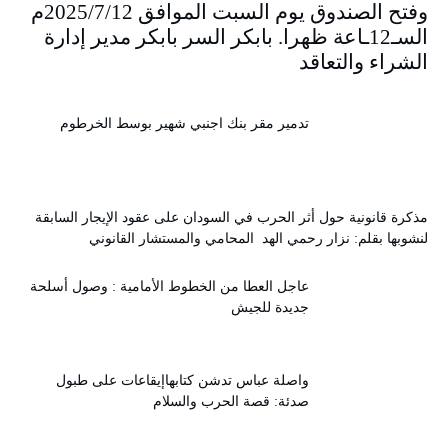
وفتح الصندوق يوم السبت الموافق 2025/7/12م
السـ12ـاعة ظهرا. بابكر السر بابكر مدير إدارة
الشراء والتعاقد
تدمير مقر بنك اجنبي شهير بوسط الخرطوم
مذكرة قانونية حول أثر الحرب في السودان على عقود الإيجار السابقة
لنشوبها بقلم: نزار رحمي الهد المحامي والمستشار القانوني
عاجل العطا من الخطوط الأمامية : وصول أسلحة
جديدة للجيش
واصلة عباس تدشن كتابهاإيقاعات على طبول
صدئة: قصة الحرب والسلام