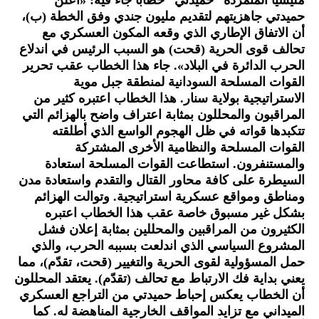
مليشيا المتمردة “حميدتي” خطابًا جاء فيه: «أعلن
حميدتي جاهزيتهم لتقديم مليون جندي وفق الخطة (ب)،
أن الاتفاق الإطاري الذي وقعه المكون العسكري مع
تحالف قوى الحرية (قحت) هو السبب الرئيس في اندلاع
الحرب الدائرة في البلاد». جاء هذا الخطاب عقب تحرير
القوات المسلحة السودانية لمنطقة جبل موية
الاستراتيجية بولاية سنار. هذا الخطاب اعتبره كثير من
المراقبون والمحللون بمثابة اعتراف واضح بالهزائم التي
تتكبدها قواته في ظل الهجوم الواسع الذي أطلقته
القوات المسلحة والنظامية الأخرى المشتركة
والمستنفرون. استطاعت القوات المسلحة استعادة
السيطرة على كافة محاور القتال والتقدم واستعادة مدن
ومناطق ومواقع عسكرية استراتيجية. وتوالت الهزائم
بشكل غير مسبوق خاصة عقب هذا الخطاب اعتبره
الكثيرون من المراقبين والمحللين بمثابة إعلان فشل
المشروع السياسي الذي اندلعت بسببه الحرب، والذي
حمل المسؤولية لقوى الحرية والتغيير (قحت، تقدّم)، مما
يعني بداية فك الارتباط مع تحالف (تقدّم). يعتقد المحللون
أن الخطاب يعكس إحباط حميدتي من التراجع العسكري
الميداني مع تزايد المواقف الخارجية المناهضة له. كما