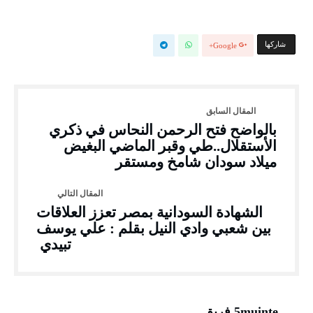
‫‫ شاركها‬
Google+
بالواضح فتح الرحمن النحاس في ذكري
الأستقلال..طي وقبر الماضي البغيض
ميلاد سودان شامخ ومستقر
الشهادة السودانية بمصر تعزز العلاقات
بين شعبي وادي النيل بقلم : علي يوسف
تبيدي
5muinte فريق