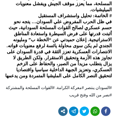
المسلحة، مما يعزز موقف الجيش ويفشل معنويات
الميليشيات.
# الخاتمة: تحليل واستشراف المستقبل
في ظل الحرب المفروض علي السودان… يتجه نحو
حسم عسكري لصالح القوات المسلحة السودانية، حيث
أثبتت قدرتها على فرض السيطرة واستعادة المناطق
الاستراتيجية. إعلان حميدتي عن “الخطة ب” ومليونه
الجندي لم يكن سوى محاولة يائسة لرفع معنويات قواته.
الانتصارات العسكرية تعزز الثقة في قدرة السودان على
تجاوز هذه الأزمة وتحقيق الاستقرار. ولكن الطريق لا
يزال يتطلب مزيداً من الصبر، والحفاظ على الزخم
العسكري، وتعزيز الجبهة الداخلية سياسيا واقتصاديا
لتحقيق النصر الكامل على المليشيا المتمردة ومن يدعمها
#السودان ينتصر #معركة الكرامة. #القوات المسلحة والمشتركة
#نصر من الله وفتح قريب