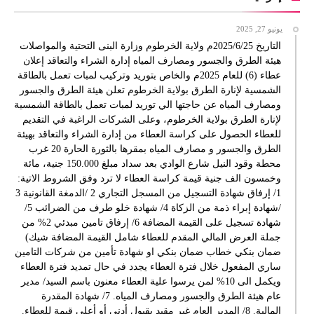
يونيو 27, 2025
التاريخ 2025/6/25م ولاية الخرطوم وزارة البنى التحتية والمواصلات
هيئة الطرق والجسور ومصارف المياه إدارة الشراء والتعاقد إعلان
عطاء (6) للعام 2025م والخاص بتوريد وتركيب لمبات تعمل بالطاقة
الشمسية لإنارة الطرق بولاية الخرطوم تعلن هيئة الطرق والجسور
ومصارف المياه عن حاجتها الي توريد لمبات تعمل بالطاقة الشمسية
لإنارة الطرق بولاية الخرطوم، وعلى الشركات الراغبة في التقديم
للعطاء الحصول على كراسة العطاء من إدارة الشراء والتعاقد بهيئة
الطرق والجسور و مصارف المياه بمقرها بالثورة الحارة 20 غرب
محطة وقود النيل شارع الوادي بعد سداد مبلغ 150.000 جنية، مائة
وخمسون الف جنية قيمة كراسة العطاء لا ترد وفق الشروط الاتية:
1/ إرفاق شهادة التسجيل من المسجل التجاري 2 /الدمغة القانونية 3
/شهادة إبراء ذمة من الزكاة 4/ شهادة خلو طرف من الضرائب 5/
شهادة تسجيل على القيمة المضافة 6/ إرفاق تامين مبدئي 2% من
جملة العرض المالي المقدم للعطاء شامل القيمة المضافة شيك)
ضمان بنكي خطاب ضمان بنكي او شهادة تأمين من شركات التامين
ساري المفعول خلال فترة العطاء يجدد في حال تمديد فترة العطاء
ويكمل الى 10% لمن يرسوا علية العطاء معنون باسم السيد/ مدير
عام هيئة الطرق والجسور ومصارف المياه. 7/ شهادة المقدرة
المالية. 8/ المدير العام غير مقيد بقبول أدني أو أعلى قيمة للعطاء.