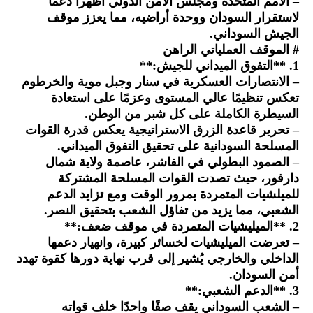
– الأمم المتحدة ومجلس الأمن الدولي أظهرا دعماً
لاستقرار السودان ووحدة أراضيه، مما يعزز موقف
الجيش السوداني.
# الموقف العملياتي الراهن
1. **التفوق الميداني للجيش:**
– الانتصارات العسكرية في سنار وجبل موية والخرطوم
تعكس تنظيمًا عالي المستوى وعزمًا على استعادة
السيطرة الكاملة على كل شبر من الوطن.
– تحرير قاعدة الزرق الاستراتيجية يعكس قدرة القوات
المسلحة السودانية على تحقيق التفوق الميداني.
– الصمود البطولي في الفاشر، عاصمة ولاية شمال
دارفور، حيث تصدت القوات المسلحة المشتركة
للميلشيات المتمردة بمرور الوقت ومع تزايد الدعم
الشعبي، مما يزيد من تفاؤل الشعب بتحقيق النصر.
2. **الميليشيات المتمردة في موقف ضعف:**
– تعرضت الميليشيات لخسائر كبيرة، وانهيار دعمها
الداخلي والخارجي يُشير إلى قرب نهاية دورها كقوة تهدد
أمن السودان.
3. **الدعم الشعبي:**
– الشعب السوداني يقف صفًا واحدًا خلف قواته