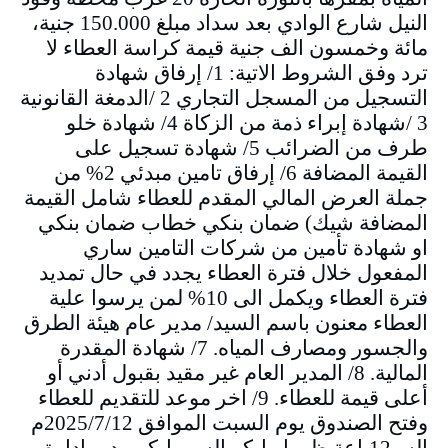
النيل شارع الوادي بعد سداد مبلغ 150.000 جنية،
مائة وخمسون الف جنية قيمة كراسة العطاء لا
ترد وفق الشروط الاتية: 1/ إرفاق شهادة
التسجيل من المسجل التجاري 2 /الدمغة القانونية
3 /شهادة إبراء ذمة من الزكاة 4/ شهادة خلو
طرف من الضرائب 5/ شهادة تسجيل على
القيمة المضافة 6/ إرفاق تامين مبدئي 2% من
جملة العرض المالي المقدم للعطاء شامل القيمة
المضافة شيك) ضمان بنكي خطاب ضمان بنكي
او شهادة تأمين من شركات التامين ساري
المفعول خلال فترة العطاء يجدد في حال تمديد
فترة العطاء ويكمل الى 10% لمن يرسوا علية
العطاء معنون باسم السيد/ مدير عام هيئة الطرق
والجسور ومصارف المياه. 7/ شهادة المقدرة
المالية. 8/ المدير العام غير مقيد بقبول أدني أو
أعلى قيمة للعطاء. 9/ اخر موعد للتقديم للعطاء
وفتح الصندوق يوم السبت الموافق 2025/7/12م
السـ12ـاعة ظهرا. بابكر السر بابكر مدير إدارة