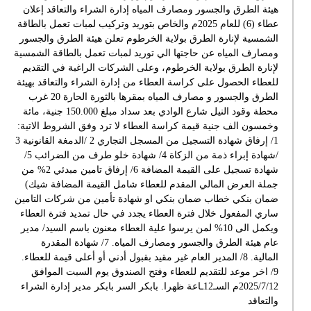
هيئة الطرق والجسور ومصارف المياه إدارة الشراء والتعاقد إعلان
عطاء (6) للعام 2025م والخاص بتوريد وتركيب لمبات تعمل بالطاقة
الشمسية لإنارة الطرق بولاية الخرطوم تعلن هيئة الطرق والجسور
ومصارف المياه عن حاجتها الي توريد لمبات تعمل بالطاقة الشمسية
لإنارة الطرق بولاية الخرطوم، وعلى الشركات الراغبة في التقديم
للعطاء الحصول على كراسة العطاء من إدارة الشراء والتعاقد بهيئة
الطرق والجسور و مصارف المياه بمقرها بالثورة الحارة 20 غرب
محطة وقود النيل شارع الوادي بعد سداد مبلغ 150.000 جنية، مائة
وخمسون الف جنية قيمة كراسة العطاء لا ترد وفق الشروط الاتية:
1/ إرفاق شهادة التسجيل من المسجل التجاري 2 /الدمغة القانونية 3
/شهادة إبراء ذمة من الزكاة 4/ شهادة خلو طرف من الضرائب 5/
شهادة تسجيل على القيمة المضافة 6/ إرفاق تامين مبدئي 2% من
جملة العرض المالي المقدم للعطاء شامل القيمة المضافة شيك)
ضمان بنكي خطاب ضمان بنكي او شهادة تأمين من شركات التامين
ساري المفعول خلال فترة العطاء يجدد في حال تمديد فترة العطاء
ويكمل الى 10% لمن يرسوا علية العطاء معنون باسم السيد/ مدير
عام هيئة الطرق والجسور ومصارف المياه. 7/ شهادة المقدرة
المالية. 8/ المدير العام غير مقيد بقبول أدني أو أعلى قيمة للعطاء.
9/ اخر موعد للتقديم للعطاء وفتح الصندوق يوم السبت الموافق
2025/7/12م السـ12ـاعة ظهرا. بابكر السر بابكر مدير إدارة الشراء
والتعاقد