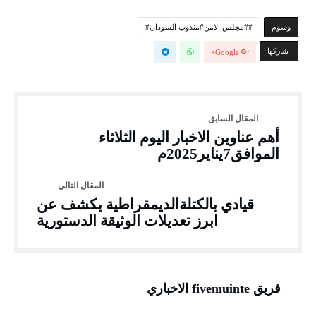
‫‫‫‫وسوم‬
#مجلس الامن#مندوب السودان#
‫‫ شاركها‬
Google+
أهم عناوين الاخبار اليوم الثلاثاء
الموافق7يناير2025م
قيادي بالكتلةالديمقراطية يكشف عن
ابرز تعديلات الوثيقة الدستورية
فريق fivemuinte الاخباري