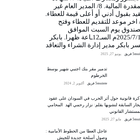
المقدرة المالية. 8/ المدير العام غير
يد بقبول أدني أو أعلى قيمة للعطاء.
/ اخر موعد للتقديم للعطاء وفتح
صندوق يوم السبت الموافق
2025/7/12م السـ12ـاعة ظهرا. بابكر
سر بابكر مدير إدارة الشراء والتعاقد
5m فريق
يونيو 27, 2025
تدمير مقر بنك اجنبي شهير بوسط
الخرطوم
5muinte فريق
أكتوبر 2, 2024
رة قانونية حول أثر الحرب في السودان على عقود
يجار السابقة لنشوبها بقلم: نزار رحمي الهد المحامي
مستشار القانوني
5m فريق
مايو 27, 2025
عاجل العطا من الخطوط الأمامية :
وصول أسلحة جديدة للجيش