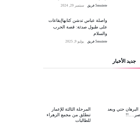
5muinte فريق
سبتمبر 29, 2024
واصلة عباس تدشن كتابهاإيقاعات
على طبول صدئة: قصة الحرب
والسلام
5muinte فريق
يوليو 9, 2025
جديد الأخبار
البرهان حتي وبعد
المرحلة الثالثة للإعمار
صر….!!
تنطلق من مجمع الزهراء
للطالبات