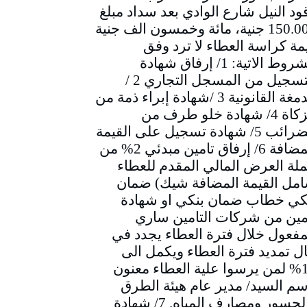
ود النيل شارع الوادي بعد سداد مبلغ
150.000 جنية، مائة وخمسون الف جنية
مة كراسة العطاء لا ترد وفق
الشروط الاتية: 1/ إرفاق شهادة
التسجيل من المسجل التجاري 2 /
الدمغة القانونية 3 /شهادة إبراء ذمة من
الزكاة 4/ شهادة خلو طرف من
الضرائب 5/ شهادة تسجيل على القيمة
المضافة 6/ إرفاق تامين مبدئي 2% من
لة العرض المالي المقدم للعطاء
مل القيمة المضافة شيك) ضمان
كي خطاب ضمان بنكي او شهادة
مين من شركات التامين ساري
مفعول خلال فترة العطاء يجدد في
ل تمديد فترة العطاء ويكمل الى
10% لمن يرسوا علية العطاء معنون
سم السيد/ مدير عام هيئة الطرق
والجسور ومصارف المياه. 7/ شهادة