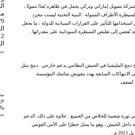
كة بتمويل إماراتي وتركي يحمل في ظاهره بُعدًا تنمويًا ،
مق
لسيطرة الأطراف الممولة . البنية التحتية ليست مجرد
9
ستخدامها للتأثير على القرارات السيادية للدولة ، ما يجعل
ال
د تُفضي إلى تقليص السيطرة السودانية على مقدراتها .
ال
uinte
راح دمج المليشيا في الجيش النظامي بدعم خارجي . دمج مثل
 الانتهاكات السابقة يهدد بتقويض تماسك المؤسسة
د تُضعف
مذك
الإ
وال
uinte
إلى ثورة شعبية للخلاص من الجميع . علاوة على ذلك، الدعم
 داخل الجيش ، وهو ما يمثل خطرًا على الأمن القومي