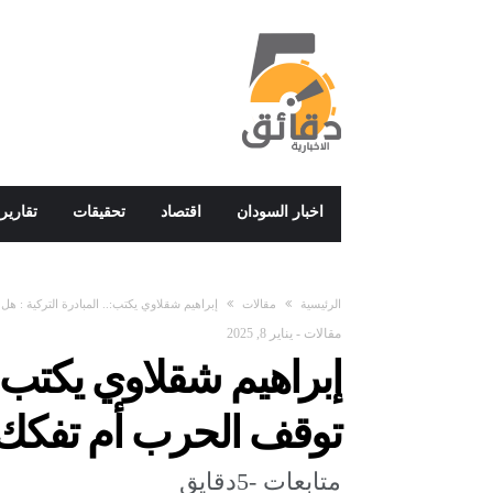
اخبار السودان
اقتصاد
تحقيقات
تقارير
‫الرئيسية‬
مقالات
إبراهيم شقلاوي يكتب:.. المبادرة التركية : هل
مقالات
-
يناير 8, 2025
إبراهيم شقلاوي يكتب:..
توقف الحرب أم تفكك ب
متابعات -5دقايق