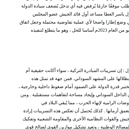
تطلب موقفًا حازمًا يُرفض فيه أي تدخل يُضعف سيادة الدولة
أول ياسر العطا مساعد أول قائد الجيش عضو المجلس
وضع إطارا واضحا لأي عملية تفاوضية محتملة وجعل اتفاق
جدة للترتيبات الأمنية والإنسانية الموقع في 11 مايو من العام 2023م أساسا للحل ، وهو ما يتطلع لتنفيذه
 : إن تسريبات المبادرة التركية ، سواء أكانت حقيقية أم
 بظلالها على المشهد السوداني. فمن جهة قد تمثل هذه
بر قدرة الدولة على الصمود أمام ضغوط داخلية وخارجية ،
الداخل السوداني وإيجاد مساحة لتفاهمات مستقبلية . ومن
ات الرامية لإنهاء الحرب ، مما يُبقي البلاد في
عمق أزماتها . كذلك يُحتمل أن تعكس هذه التسريبات إرادة
يش والقوات النظامية الأخرى والمقاومة الشعبية وتفكيك
وز المصالح الوطنية ، وتعيد تشكيل موازين القوى لصالح قوى