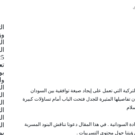
وز
ال
تع
بو
وا
ال
ركية التي تعمل على إيجاد صيغة توافقية بين السودان
ال
ن تفاصيلها المثيرة للجدل فتحت الباب أمام تساؤلات كبيرة
ال
سلام
ال
ال
ال
ادة السودانية . في هذا المقال دعونا نناقش البنود المسربة
ؤيتنا حول محتوى التسريبات .