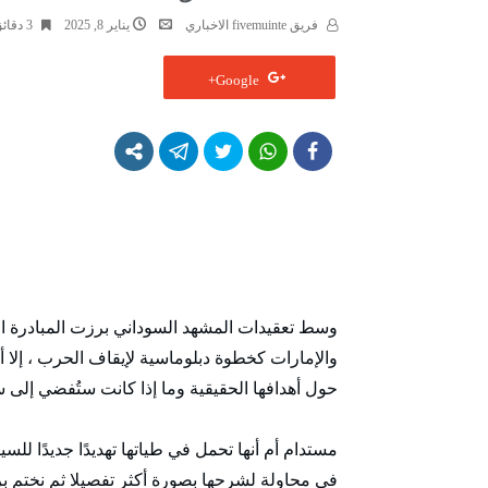
فريق fivemuinte الاخباري
يناير 8, 2025
3 ‫دقائق‬
Google+
وسط تعقيدات المشهد السوداني برزت المبادرة الت
والإمارات كخطوة دبلوماسية لإيقاف الحرب ، إلا أ
حول أهدافها الحقيقية وما إذا كانت ستُفضي إلى 
مستدام أم أنها تحمل في طياتها تهديدًا جديدًا للسي
في محاولة لشرحها بصورة أكثر تفصيلا ثم نختم بر