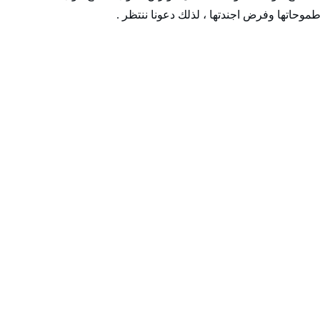
موحاتها وفرض اجندتها ، لذلك دعونا ننتظر .