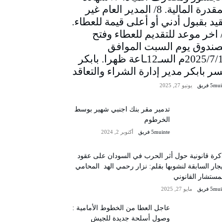
المقدرة المالية. 8/ المدير العام غير
يد بقبول أدني أو أعلى قيمة للعطاء.
/ اخر موعد للتقديم للعطاء وفتح
صندوق يوم السبت الموافق
2025/7/12م السـ12ـاعة ظهرا. بابكر
سر بابكر مدير إدارة الشراء والتعاقد
5m فريق
يونيو 27, 2025
تدمير مقر بنك اجنبي شهير بوسط
الخرطوم
5muinte فريق
أكتوبر 2, 2024
رة قانونية حول أثر الحرب في السودان على عقود
يجار السابقة لنشوبها بقلم: نزار رحمي الهد المحامي
مستشار القانوني
5m فريق
مايو 27, 2025
عاجل العطا من الخطوط الأمامية :
وصول أسلحة جديدة للجيش