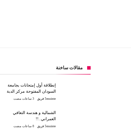
مقالات ساخنة
إنطلاقة أول إمتحانات بجامعة
السودان المفتوحة مركز الدبة
5muinte فريق
الشمالية و هندسة التعافي
العمراني..!!
5muinte فريق