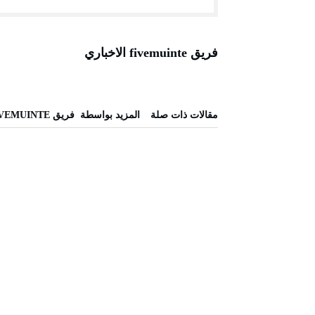
فريق fivemuinte الاخباري
‫مقالات ذات صلة‬
‫‫المزيد بواسطة‬ ‬ فريق FIVEMUINTE الاخباري