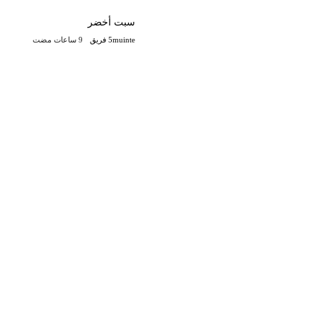
سبت أخضر
5muinte فريق