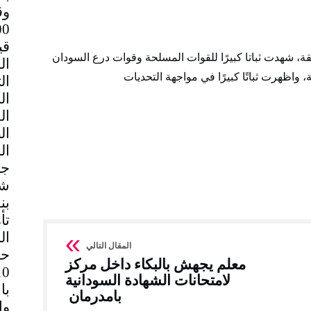
وق
قي
قة، شهدت ثباتا كبيرًا للقوات المسلحة وقوات درع السودان
اظهرت ثباتًا كبيرًا في مواجهة التحديات
جم
شا
بن
تأ
ال
حا
معلم يجهش بالبكاء داخل مركز
لامتحانات الشهادة السودانية
با
بامدرمان