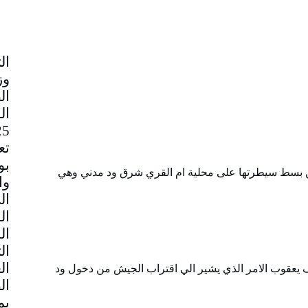
وز
ال
تع
بو
من بسط سيطرتها على محلية ام القري شرق ود مدني وهي
وا
ال
ال
ال
ال
ال
ف يعقوب الامر الذي يشير الي اقتراب الجيش من دخول ود
ال