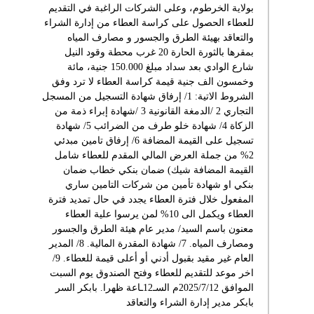
بولاية الخرطوم، وعلى الشركات الراغبة في التقديم
للعطاء الحصول على كراسة العطاء من إدارة الشراء
والتعاقد بهيئة الطرق والجسور و مصارف المياه
بمقرها بالثورة الحارة 20 غرب محطة وقود النيل
شارع الوادي بعد سداد مبلغ 150.000 جنية، مائة
وخمسون الف جنية قيمة كراسة العطاء لا ترد وفق
الشروط الاتية: 1/ إرفاق شهادة التسجيل من المسجل
التجاري 2 /الدمغة القانونية 3 /شهادة إبراء ذمة من
الزكاة 4/ شهادة خلو طرف من الضرائب 5/ شهادة
تسجيل على القيمة المضافة 6/ إرفاق تامين مبدئي
2% من جملة العرض المالي المقدم للعطاء شامل
القيمة المضافة شيك) ضمان بنكي خطاب ضمان
بنكي او شهادة تأمين من شركات التامين ساري
المفعول خلال فترة العطاء يجدد في حال تمديد فترة
العطاء ويكمل الى 10% لمن يرسوا علية العطاء
معنون باسم السيد/ مدير عام هيئة الطرق والجسور
ومصارف المياه. 7/ شهادة المقدرة المالية. 8/ المدير
العام غير مقيد بقبول أدني أو أعلى قيمة للعطاء. 9/
اخر موعد للتقديم للعطاء وفتح الصندوق يوم السبت
الموافق 2025/7/12م السـ12ـاعة ظهرا. بابكر السر
بابكر مدير إدارة الشراء والتعاقد