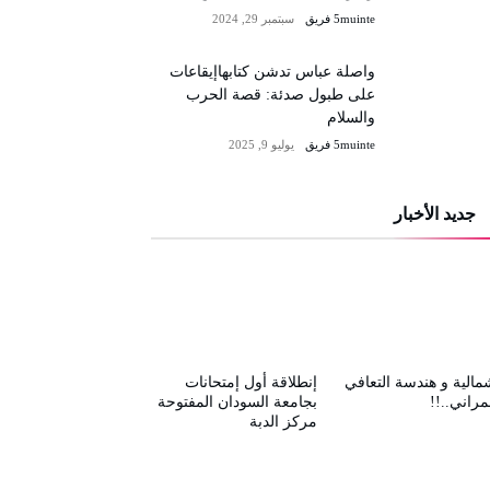
5muinte فريق
سبتمبر 29, 2024
واصلة عباس تدشن كتابهاإيقاعات
على طبول صدئة: قصة الحرب
والسلام
5muinte فريق
يوليو 9, 2025
جديد الأخبار
مالية و هندسة التعافي
إنطلاقة أول إمتحانات
مراني..!!
بجامعة السودان المفتوحة
مركز الدبة