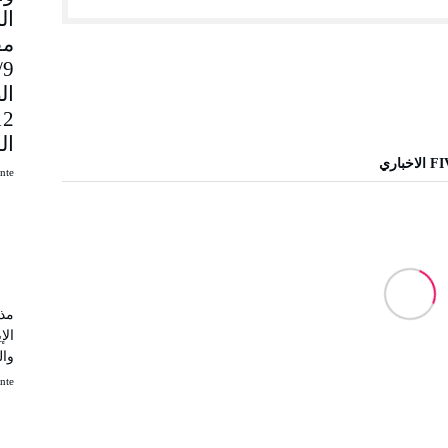
مق
9
ال
ال
uinte
مذك
الإ
وال
uinte