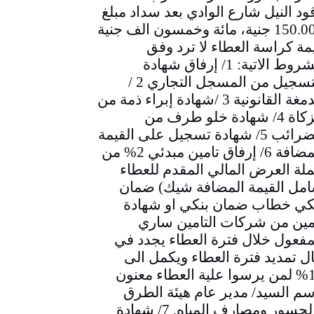
ود النيل شارع الوادي بعد سداد مبلغ
150.000 جنية، مائة وخمسون الف جنية
مة كراسة العطاء لا ترد وفق
الشروط الاتية: 1/ إرفاق شهادة
التسجيل من المسجل التجاري 2 /
الدمغة القانونية 3 /شهادة إبراء ذمة من
الزكاة 4/ شهادة خلو طرف من
الضرائب 5/ شهادة تسجيل على القيمة
المضافة 6/ إرفاق تامين مبدئي 2% من
لة العرض المالي المقدم للعطاء
مل القيمة المضافة شيك) ضمان
كي خطاب ضمان بنكي او شهادة
مين من شركات التامين ساري
مفعول خلال فترة العطاء يجدد في
ل تمديد فترة العطاء ويكمل الى
10% لمن يرسوا علية العطاء معنون
سم السيد/ مدير عام هيئة الطرق
والجسور ومصارف المياه. 7/ شهادة