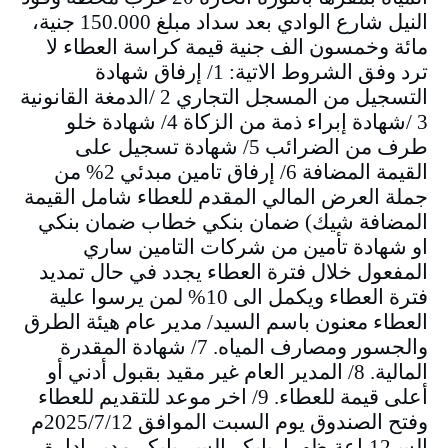
النيل شارع الوادي بعد سداد مبلغ 150.000 جنية،
مائة وخمسون الف جنية قيمة كراسة العطاء لا
ترد وفق الشروط الاتية: 1/ إرفاق شهادة
التسجيل من المسجل التجاري 2 /الدمغة القانونية
3 /شهادة إبراء ذمة من الزكاة 4/ شهادة خلو
طرف من الضرائب 5/ شهادة تسجيل على
القيمة المضافة 6/ إرفاق تامين مبدئي 2% من
جملة العرض المالي المقدم للعطاء شامل القيمة
المضافة شيك) ضمان بنكي خطاب ضمان بنكي
او شهادة تأمين من شركات التامين ساري
المفعول خلال فترة العطاء يجدد في حال تمديد
فترة العطاء ويكمل الى 10% لمن يرسوا علية
العطاء معنون باسم السيد/ مدير عام هيئة الطرق
والجسور ومصارف المياه. 7/ شهادة المقدرة
المالية. 8/ المدير العام غير مقيد بقبول أدني أو
أعلى قيمة للعطاء. 9/ اخر موعد للتقديم للعطاء
وفتح الصندوق يوم السبت الموافق 2025/7/12م
السـ12ـاعة ظهرا. بابكر السر بابكر مدير إدارة