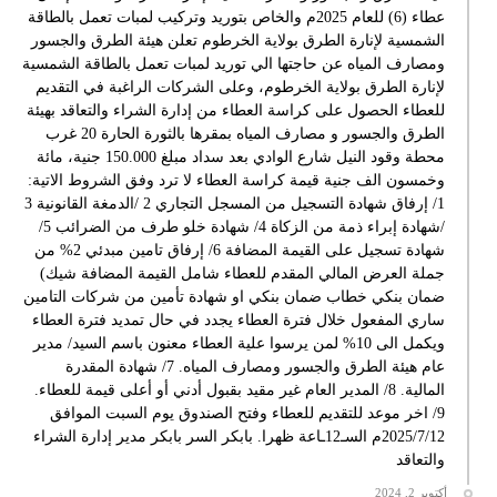
عطاء (6) للعام 2025م والخاص بتوريد وتركيب لمبات تعمل بالطاقة
الشمسية لإنارة الطرق بولاية الخرطوم تعلن هيئة الطرق والجسور
ومصارف المياه عن حاجتها الي توريد لمبات تعمل بالطاقة الشمسية
لإنارة الطرق بولاية الخرطوم، وعلى الشركات الراغبة في التقديم
للعطاء الحصول على كراسة العطاء من إدارة الشراء والتعاقد بهيئة
الطرق والجسور و مصارف المياه بمقرها بالثورة الحارة 20 غرب
محطة وقود النيل شارع الوادي بعد سداد مبلغ 150.000 جنية، مائة
وخمسون الف جنية قيمة كراسة العطاء لا ترد وفق الشروط الاتية:
1/ إرفاق شهادة التسجيل من المسجل التجاري 2 /الدمغة القانونية 3
/شهادة إبراء ذمة من الزكاة 4/ شهادة خلو طرف من الضرائب 5/
شهادة تسجيل على القيمة المضافة 6/ إرفاق تامين مبدئي 2% من
جملة العرض المالي المقدم للعطاء شامل القيمة المضافة شيك)
ضمان بنكي خطاب ضمان بنكي او شهادة تأمين من شركات التامين
ساري المفعول خلال فترة العطاء يجدد في حال تمديد فترة العطاء
ويكمل الى 10% لمن يرسوا علية العطاء معنون باسم السيد/ مدير
عام هيئة الطرق والجسور ومصارف المياه. 7/ شهادة المقدرة
المالية. 8/ المدير العام غير مقيد بقبول أدني أو أعلى قيمة للعطاء.
9/ اخر موعد للتقديم للعطاء وفتح الصندوق يوم السبت الموافق
2025/7/12م السـ12ـاعة ظهرا. بابكر السر بابكر مدير إدارة الشراء
والتعاقد
أكتوبر 2, 2024