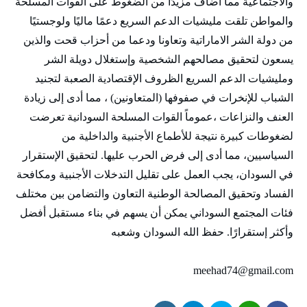
والاجتماعية مما أضاف مزيدًا من الضغوط على القوات المسلحة
والمواطن تلقت مليشيات الدعم السريع دعمًا ماليًا ولوجستيًا
من دولة الشر الاماراتية وتعاونا ودعما من أحزاب قحت والذين
يسعون لتحقيق مصالحهم الشخصية وإستغلال دويلة الشر
ومليشيات الدعم السريع الظروف الإقتصادية الصعبة لتجنيد
الشباب للإنخرات في صفوفها (المتعاونين) ، مما أدى إلى زيادة
العنف والنزاعات ،عموماً القوات المسلحة السودانية تعرضت
لضغوطات كبيرة نتيجة للأطماع الأجنبية والداخلية من
السياسيين، مما أدى إلى فرض الحرب عليها. لتحقيق الإستقرار
في السودان، يجب العمل على تقليل التدخلات الأجنبية ومكافحة
الفساد وتحقيق المصالحة الوطنية التعاون والتضامن بين مختلف
فئات المجتمع السوداني يمكن أن يسهم في بناء مستقبل أفضل
وأكثر إستقرارًا. حفظ الله السودان وشعبه
meehad74@gmail.com