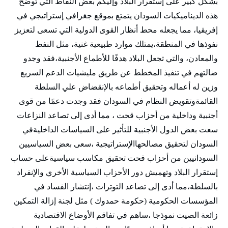
بشكل كبير على إستقرار البلاد وإليكم بعض النقاط التي توضح
هذه الديناميكيات السودان يتمتع بموقع جغرافي إستراتيجي في
إفريقيا، مما يجعله محط أنظار القوى الدولية التي تسعى لتعزيز
نفوذها في المنطقة،يمتلك موارد طبيعية غنية، مثل النفط
والمعادن، والتي تجعل البلاد هدفًا للأطماع الأجنبية،فقد وجدو
ضالتهم في تنفيذ المخطط عن طريق مليشيات الدعم السريع
وزين له أعماله وتحقيق أطماعه بالإنقضاض علي السلطة
القائمةوتقويض النظام في السودان فقد وجدت دعمًا من قوى
أجنبية وداخلية من أحزاب قحت ، مما أدى إلى تصاعد النزاعات
سعت بعض الدول الأجنبية للتأثير على السياسات الداخليةفي
السودان لتحقيق مصالحهاالإستراتيجية ،سعى بعض السياسيين
السودانيين من أحزاب قحت تحقيق مكاسب سياسيةعلى حساب
إستقرار البلاد وتهميش دور الأحزاب السياسية الأخري والإنفراد
بالسلطة،مما أدى إلى تصاعد التوترات ،إنتشار الفساد في
المؤسسات الحكومية (حكومة حمدوك ) مثل لجنة إزالة التمكين
زائعة الصيت نموذجا ،ساهم في تفاقم الأوضاع الاقتصادية