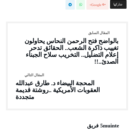
‫‫ شاركها‬
Google+
بالواضح فتح الرحمن النحاس يحاولون
تغييب ذاكرة الشعب.. الحقائق تدحر
إعلام التضليل.. التخريب سلاح الجبناء
الصدئ..!!
المحجة البيضاء د. طارق عبدالله
العقوبات الأمريكية ..روشتة قديمة
متجددة
5muinte فريق