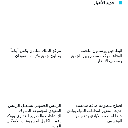
جديد الأخبار
البطاحين يرسمون ملحمة
مركز الملك سلمان يكفل أيتاماً
الوفاء..موكب منظم يبهر الجميع
يمثلون جميع ولايات السودان
ويخطف الانظار
افتتاح منظومة طاقة شمسية
الرئيس الجيبوتي يستقبل الرئيس
جديدة لتعزيز امدادات المياه بوادي
التنفيذي لمجموعة المبارك
حلفا لمنظمة الايادي بدعم من
للإنشاءات والتطوير العقاري ويؤكد
اليونسيف
دعمه الكامل لمشروعات الإسكان
الميسر