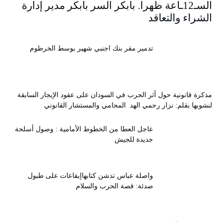
السـ12ـاعة ظهرا. بابكر السر بابكر مدير إدارة
الشراء والتعاقد
تدمير مقر بنك اجنبي شهير بوسط الخرطوم
مذكرة قانونية حول أثر الحرب في السودان على عقود الإيجار السابقة
لنشوبها بقلم: نزار رحمي الهد المحامي والمستشار القانوني
عاجل العطا من الخطوط الأمامية : وصول أسلحة
جديدة للجيش
واصلة عباس تدشن كتابهاإيقاعات على طبول
صدئة: قصة الحرب والسلام