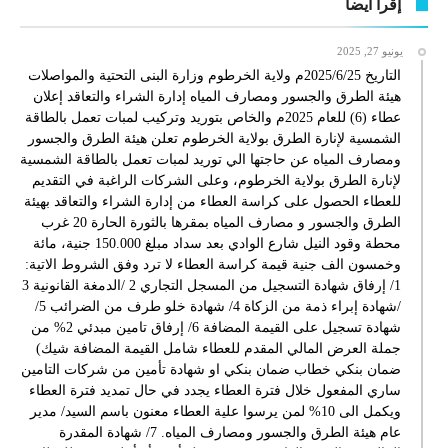
إقرأ أيضا
يونيو 27, 2025
التاريخ 2025/6/25م ولاية الخرطوم وزارة البنى التحتية والمواصلات
هيئة الطرق والجسور ومصارف المياه إدارة الشراء والتعاقد إعلان
عطاء (6) للعام 2025م والخاص بتوريد وتركيب لمبات تعمل بالطاقة
الشمسية لإنارة الطرق بولاية الخرطوم تعلن هيئة الطرق والجسور
ومصارف المياه عن حاجتها الي توريد لمبات تعمل بالطاقة الشمسية
لإنارة الطرق بولاية الخرطوم، وعلى الشركات الراغبة في التقديم
للعطاء الحصول على كراسة العطاء من إدارة الشراء والتعاقد بهيئة
الطرق والجسور و مصارف المياه بمقرها بالثورة الحارة 20 غرب
محطة وقود النيل شارع الوادي بعد سداد مبلغ 150.000 جنية، مائة
وخمسون الف جنية قيمة كراسة العطاء لا ترد وفق الشروط الاتية:
1/ إرفاق شهادة التسجيل من المسجل التجاري 2 /الدمغة القانونية 3
/شهادة إبراء ذمة من الزكاة 4/ شهادة خلو طرف من الضرائب 5/
شهادة تسجيل على القيمة المضافة 6/ إرفاق تامين مبدئي 2% من
جملة العرض المالي المقدم للعطاء شامل القيمة المضافة شيك)
ضمان بنكي خطاب ضمان بنكي او شهادة تأمين من شركات التامين
ساري المفعول خلال فترة العطاء يجدد في حال تمديد فترة العطاء
ويكمل الى 10% لمن يرسوا علية العطاء معنون باسم السيد/ مدير
عام هيئة الطرق والجسور ومصارف المياه. 7/ شهادة المقدرة