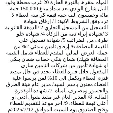
المياه بمقرها بالثورة الحارة 20 غرب محطة وقود
النيل شارع الوادي بعد سداد مبلغ 150.000 جنية،
مائة وخمسون الف جنية قيمة كراسة العطاء لا
ترد وفق الشروط الاتية: 1/ إرفاق شهادة
التسجيل من المسجل التجاري 2 /الدمغة القانونية
3 /شهادة إبراء ذمة من الزكاة 4/ شهادة خلو
طرف من الضرائب 5/ شهادة تسجيل على
القيمة المضافة 6/ إرفاق تامين مبدئي 2% من
جملة العرض المالي المقدم للعطاء شامل القيمة
المضافة شيك) ضمان بنكي خطاب ضمان بنكي
او شهادة تأمين من شركات التامين ساري
المفعول خلال فترة العطاء يجدد في حال تمديد
فترة العطاء ويكمل الى 10% لمن يرسوا علية
العطاء معنون باسم السيد/ مدير عام هيئة الطرق
والجسور ومصارف المياه. 7/ شهادة المقدرة
المالية. 8/ المدير العام غير مقيد بقبول أدني أو
أعلى قيمة للعطاء. 9/ اخر موعد للتقديم للعطاء
وفتح الصندوق يوم السبت الموافق 2025/7/12م