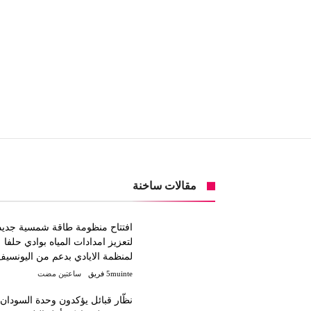
مقالات ساخنة
افتتاح منظومة طاقة شمسية جديد
لتعزيز امدادات المياه بوادي حلفا
لمنظمة الايادي بدعم من اليونسيف
5muinte فريق
‫‫‫‏‫ساعتين مضت‬
نظّار قبائل يؤكدون وحدة السودان