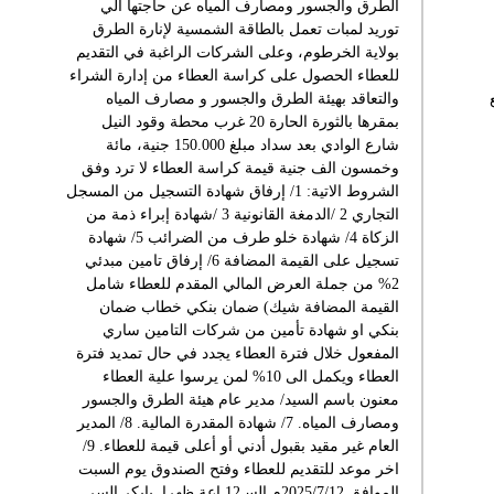
الطرق والجسور ومصارف المياه عن حاجتها الي
توريد لمبات تعمل بالطاقة الشمسية لإنارة الطرق
بولاية الخرطوم، وعلى الشركات الراغبة في التقديم
للعطاء الحصول على كراسة العطاء من إدارة الشراء
والتعاقد بهيئة الطرق والجسور و مصارف المياه
بمقرها بالثورة الحارة 20 غرب محطة وقود النيل
شارع الوادي بعد سداد مبلغ 150.000 جنية، مائة
وخمسون الف جنية قيمة كراسة العطاء لا ترد وفق
الشروط الاتية: 1/ إرفاق شهادة التسجيل من المسجل
التجاري 2 /الدمغة القانونية 3 /شهادة إبراء ذمة من
الزكاة 4/ شهادة خلو طرف من الضرائب 5/ شهادة
تسجيل على القيمة المضافة 6/ إرفاق تامين مبدئي
2% من جملة العرض المالي المقدم للعطاء شامل
القيمة المضافة شيك) ضمان بنكي خطاب ضمان
بنكي او شهادة تأمين من شركات التامين ساري
المفعول خلال فترة العطاء يجدد في حال تمديد فترة
العطاء ويكمل الى 10% لمن يرسوا علية العطاء
معنون باسم السيد/ مدير عام هيئة الطرق والجسور
ومصارف المياه. 7/ شهادة المقدرة المالية. 8/ المدير
العام غير مقيد بقبول أدني أو أعلى قيمة للعطاء. 9/
اخر موعد للتقديم للعطاء وفتح الصندوق يوم السبت
الموافق 2025/7/12م السـ12ـاعة ظهرا. بابكر السر