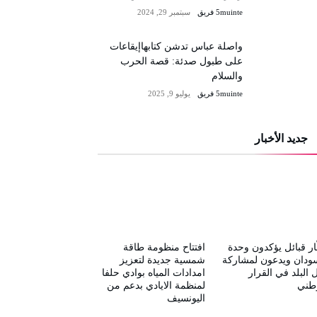
5muinte فريق
سبتمبر 29, 2024
واصلة عباس تدشن كتابهاإيقاعات
على طبول صدئة: قصة الحرب
والسلام
5muinte فريق
يوليو 9, 2025
جديد الأخبار
ار قبائل يؤكدون وحدة
افتتاح منظومة طاقة
ودان ويدعون لمشاركة
شمسية جديدة لتعزيز
 البلد في القرار
امدادات المياه بوادي حلفا
وطني
لمنظمة الايادي بدعم من
اليونسيف