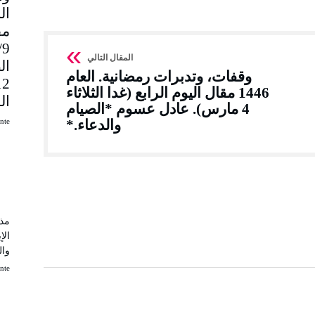
مق
9
ال
وقفات، وتدبرات رمضانية. العام
1446 مقال اليوم الرابع (غدا الثلاثاء
ال
4 مارس). عادل عسوم *الصيام
uinte
والدعاء.*
مذك
الإ
وال
uinte