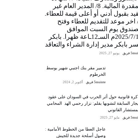
المقدرة المالية. 8/ المدير العام غير
يد بقبول أدني أو أعلى قيمة للعطاء.
/ اخر موعد للتقديم للعطاء وفتح
صندوق يوم السبت الموافق
2025/7/12م السـ12ـاعة ظهرا. بابكر
سر بابكر مدير إدارة الشراء والتعاقد
5m فريق
يونيو 27, 2025
تدمير مقر بنك اجنبي شهير بوسط
الخرطوم
5muinte فريق
أكتوبر 2, 2024
رة قانونية حول أثر الحرب في السودان على عقود
يجار السابقة لنشوبها بقلم: نزار رحمي الهد المحامي
مستشار القانوني
5m فريق
مايو 27, 2025
عاجل العطا من الخطوط الأمامية :
وصول أسلحة جديدة للجيش