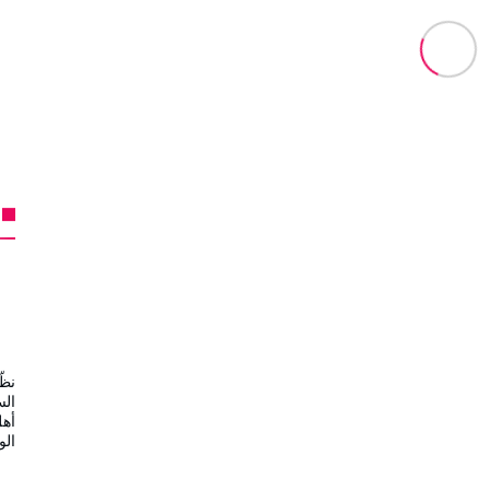
نظّ
الس
أهل
ال