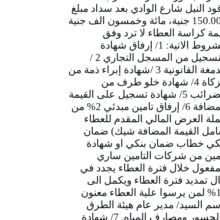
ود النيل شارع الوادي بعد سداد مبلغ
150.000 جنية، مائة وخمسون الف جنية
مة كراسة العطاء لا ترد وفق
الشروط الاتية: 1/ إرفاق شهادة
التسجيل من المسجل التجاري 2 /
الدمغة القانونية 3 /شهادة إبراء ذمة من
الزكاة 4/ شهادة خلو طرف من
الضرائب 5/ شهادة تسجيل على القيمة
المضافة 6/ إرفاق تامين مبدئي 2% من
لة العرض المالي المقدم للعطاء
مل القيمة المضافة شيك) ضمان
كي خطاب ضمان بنكي او شهادة
مين من شركات التامين ساري
مفعول خلال فترة العطاء يجدد في
ل تمديد فترة العطاء ويكمل الى
10% لمن يرسوا علية العطاء معنون
سم السيد/ مدير عام هيئة الطرق
والجسور ومصارف المياه. 7/ شهادة