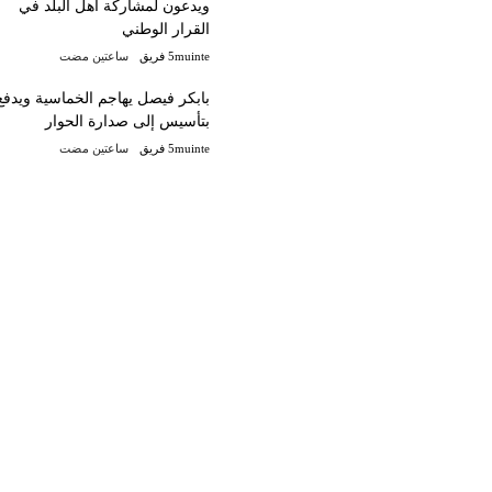
ويدعون لمشاركة أهل البلد في
القرار الوطني
5muinte فريق
‫‫‫‏‫ساعتين مضت‬
بابكر فيصل يهاجم الخماسية ويدفع
بتأسيس إلى صدارة الحوار
5muinte فريق
‫‫‫‏‫ساعتين مضت‬