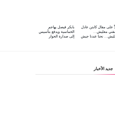
ٍّ على مقال كابتن عادل
بابكر فيصل يهاجم
مفتي معليش…
الخماسية ويدفع بتأسيس
ليش… نحنا عندنا جيش
إلى صدارة الحوار
جديد الأخبار