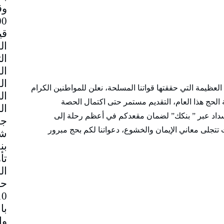
وق
قي
ت العظيمة التي حققتها قواتنا المسلحة، نعلن للمواطنين الكرام
 الحج هذا العام، التقديم مستمر حتى اكتمال الحصة
التقديم والسداد عبر ” بنكك” لضمان مقعدكم في أعظم رحلة إلى
جم
تجلى معاني الإيمان والخشوع، دعواتنا لكم بحج مبرور
شا
بن
تأ
ال
حا
با