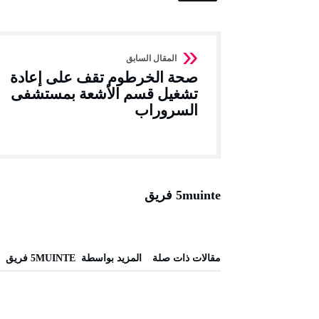
صحة الخرطوم تقف على إعادة
تشغيل قسم الأشعة بمستشفى
السروراب
5muinte فريق
‫مقالات ذات صلة‬
‫‫المزيد بواسطة‬ ‬ 5MUINTE فريق