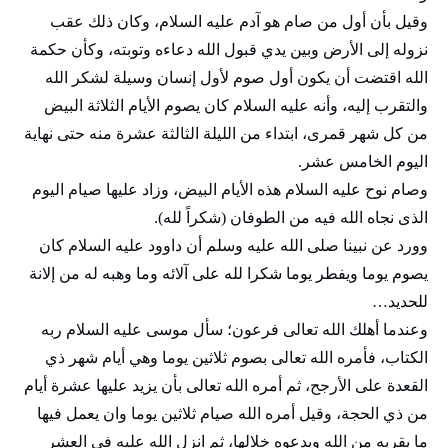
وقيل بأن أول من صام هو آدم عليه السلام، وكان ذلك عقب
نزوله إلى الأرض وبين يدي قبول الله دعاءه وتوبته، وكأن حكمة
الله اقتضت أن يكون أول صوم لأول إنسان وسيلة لشكر الله
والتقرب إليه، وأنه عليه السلام كان يصوم الأيام الثلاثة البيض
من كل شهر قمرى، ابتداء من الليلة الثالثة عشرة منه حتى نهاية
اليوم الخامس عشر.
وصام نوح عليه السلام هذه الأيام البيض، وزاد عليها صيام اليوم
الذى نجاه الله فيه من الطوفان (شكراً لله).
وورد عن نبينا صلى الله عليه وسلم أن داوود عليه السلام كان
يصوم يوما ويفطر يوما شكرا لله على آلائه وما وهبه له من إلانة
للحديد…
وعندما أهلك الله تعالى فرعون؛ سأل موسى عليه السلام ربه
الكتاب، فأمره الله تعالى بصوم ثلاثين يوما وهي أيام شهر ذي
القعدة على الأرجح، ثم أمره الله تعالى بأن يزيد عليها عشرة أيام
من ذي الحجة، وقيل أمره الله صيام ثلاثين يوما وان يعمل فيها
ما يقربه من الله ويدعوه خلالها، ثم انزل الله عليه في العشر