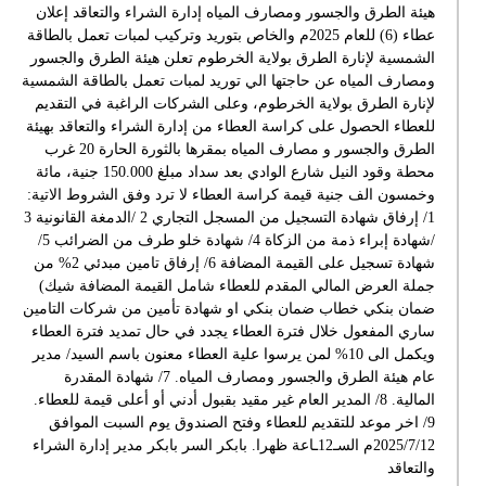
هيئة الطرق والجسور ومصارف المياه إدارة الشراء والتعاقد إعلان
عطاء (6) للعام 2025م والخاص بتوريد وتركيب لمبات تعمل بالطاقة
الشمسية لإنارة الطرق بولاية الخرطوم تعلن هيئة الطرق والجسور
ومصارف المياه عن حاجتها الي توريد لمبات تعمل بالطاقة الشمسية
لإنارة الطرق بولاية الخرطوم، وعلى الشركات الراغبة في التقديم
للعطاء الحصول على كراسة العطاء من إدارة الشراء والتعاقد بهيئة
الطرق والجسور و مصارف المياه بمقرها بالثورة الحارة 20 غرب
محطة وقود النيل شارع الوادي بعد سداد مبلغ 150.000 جنية، مائة
وخمسون الف جنية قيمة كراسة العطاء لا ترد وفق الشروط الاتية:
1/ إرفاق شهادة التسجيل من المسجل التجاري 2 /الدمغة القانونية 3
/شهادة إبراء ذمة من الزكاة 4/ شهادة خلو طرف من الضرائب 5/
شهادة تسجيل على القيمة المضافة 6/ إرفاق تامين مبدئي 2% من
جملة العرض المالي المقدم للعطاء شامل القيمة المضافة شيك)
ضمان بنكي خطاب ضمان بنكي او شهادة تأمين من شركات التامين
ساري المفعول خلال فترة العطاء يجدد في حال تمديد فترة العطاء
ويكمل الى 10% لمن يرسوا علية العطاء معنون باسم السيد/ مدير
عام هيئة الطرق والجسور ومصارف المياه. 7/ شهادة المقدرة
المالية. 8/ المدير العام غير مقيد بقبول أدني أو أعلى قيمة للعطاء.
9/ اخر موعد للتقديم للعطاء وفتح الصندوق يوم السبت الموافق
2025/7/12م السـ12ـاعة ظهرا. بابكر السر بابكر مدير إدارة الشراء
والتعاقد