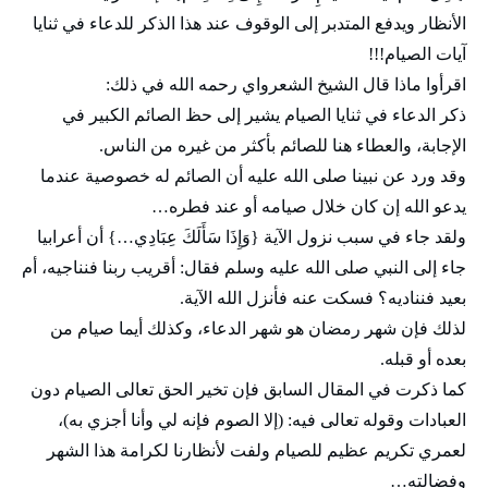
الأنظار ويدفع المتدبر إلى الوقوف عند هذا الذكر للدعاء في ثنايا
آيات الصيام!!!
اقرأوا ماذا قال الشيخ الشعرواي رحمه الله في ذلك:
ذكر الدعاء في ثنايا الصيام يشير إلى حظ الصائم الكبير في
الإجابة، والعطاء هنا للصائم بأكثر من غيره من الناس.
وقد ورد عن نبينا صلى الله عليه أن الصائم له خصوصية عندما
يدعو الله إن كان خلال صيامه أو عند فطره…
ولقد جاء في سبب نزول الآية {وَإِذَا سَأَلَكَ عِبَادِي…} أن أعرابيا
جاء إلى النبي صلى الله عليه وسلم فقال: أقريب ربنا فنناجيه، أم
بعيد فنناديه؟ فسكت عنه فأنزل الله الآية.
لذلك فإن شهر رمضان هو شهر الدعاء، وكذلك أيما صيام من
بعده أو قبله.
كما ذكرت في المقال السابق فإن تخير الحق تعالى الصيام دون
العبادات وقوله تعالى فيه: (إلا الصوم فإنه لي وأنا أجزي به)،
لعمري تكريم عظيم للصيام ولفت لأنظارنا لكرامة هذا الشهر
وفضالته…