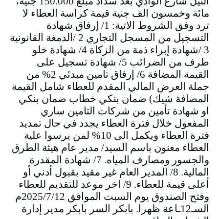
النيل شارع الوادي بعد سداد مبلغ 150.000 جنية،
مائة وخمسون الف جنية قيمة كراسة العطاء لا
ترد وفق الشروط الاتية: 1/ إرفاق شهادة
التسجيل من المسجل التجاري 2 /الدمغة القانونية
3 /شهادة إبراء ذمة من الزكاة 4/ شهادة خلو
طرف من الضرائب 5/ شهادة تسجيل على
القيمة المضافة 6/ إرفاق تامين مبدئي 2% من
جملة العرض المالي المقدم للعطاء شامل القيمة
المضافة شيك) ضمان بنكي خطاب ضمان بنكي
او شهادة تأمين من شركات التامين ساري
المفعول خلال فترة العطاء يجدد في حال تمديد
فترة العطاء ويكمل الى 10% لمن يرسوا علية
العطاء معنون باسم السيد/ مدير عام هيئة الطرق
والجسور ومصارف المياه. 7/ شهادة المقدرة
المالية. 8/ المدير العام غير مقيد بقبول أدني أو
أعلى قيمة للعطاء. 9/ اخر موعد للتقديم للعطاء
وفتح الصندوق يوم السبت الموافق 2025/7/12م
السـ12ـاعة ظهرا. بابكر السر بابكر مدير إدارة