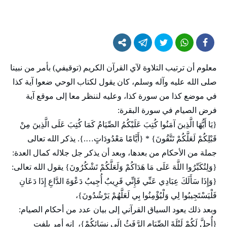
معلوم أن ترتيب التلاوة لآي القرآن الكريم (توقيفي) بأمر من نبينا
صلى الله عليه وآله وسلم، كان يقول لكتاب الوحي ضعوا آية كذا
في موضع كذا من سورة كذا، وعليه لننظر معا إلى موقع آية
فرض الصيام في سورة البقرة:
{يَا أَيُّهَا الَّذِينَ آمَنُوا كُتِبَ عَلَيْكُمُ الصِّيَامُ كَمَا كُتِبَ عَلَى الَّذِينَ مِنْ
قَبْلِكُمْ لَعَلَّكُمْ تَتَّقُونَ} * {أَيَّامًا مَعْدُودَاتٍ….}. يذكر الله تعالى
جملة من الأحكام من بعدها، وبعد أن يذكر جل جلاله كمال العدة:
{وَلِتُكَبِّرُوا اللَّهَ عَلَى مَا هَدَاكُمْ وَلَعَلَّكُمْ تَشْكُرُونَ} يقول الله تعالى:
{وَإِذَا سَأَلَكَ عِبَادِي عَنِّي فَإِنِّي قَرِيبٌ أُجِيبُ دَعْوَةَ الدَّاعِ إِذَا دَعَانِ
فَلْيَسْتَجِيبُوا لِي وَلْيُؤْمِنُوا بِي لَعَلَّهُمْ يَرْشُدُونَ}،
وبعد ذلك يعود السياق القرآني إلى بيان عدد من أحكام الصيام:
{أُحِلَّ لَكُمْ لَيْلَةَ الصِّيَامِ الرَّفَثُ إِلَى نِسَائِكُمْ}، إنه أمر يلفت