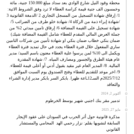
محطة وقود النيل شارع الوادي بعد سداد مبلغ 150.000 جنية، مائة
وخمسون الف جنية قيمة كراسة العطاء لا ترد وفق الشروط الاتية:
1/ إرفاق شهادة التسجيل من المسجل التجاري 2 /الدمغة القانونية 3
/شهادة إبراء ذمة من الزكاة 4/ شهادة خلو طرف من الضرائب 5/
شهادة تسجيل على القيمة المضافة 6/ إرفاق تامين مبدئي 2% من
جملة العرض المالي المقدم للعطاء شامل القيمة المضافة شيك)
ضمان بنكي خطاب ضمان بنكي او شهادة تأمين من شركات التامين
ساري المفعول خلال فترة العطاء يجدد في حال تمديد فترة العطاء
ويكمل الى 10% لمن يرسوا علية العطاء معنون باسم السيد/ مدير
عام هيئة الطرق والجسور ومصارف المياه. 7/ شهادة المقدرة
المالية. 8/ المدير العام غير مقيد بقبول أدني أو أعلى قيمة للعطاء.
9/ اخر موعد للتقديم للعطاء وفتح الصندوق يوم السبت الموافق
2025/7/12م السـ12ـاعة ظهرا. بابكر السر بابكر مدير إدارة الشراء
والتعاقد
أكتوبر 2, 2024
تدمير مقر بنك اجنبي شهير بوسط الخرطوم
مايو 27, 2025
مذكرة قانونية حول أثر الحرب في السودان على عقود الإيجار
السابقة لنشوبها بقلم: نزار رحمي الهد المحامي والمستشار
القانوني