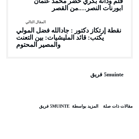
قلم ودانة بكري خضر محمد عثمان
ابورنات النصر….من القصر
نقطة إرتكاز دكتور : جادالله فضل المولي
يكتب: قائد المليشيات: بين التعنت
والمصير المحتوم
5muinte فريق
‫مقالات ذات صلة‬
‫‫المزيد بواسطة‬ ‬ 5MUINTE فريق