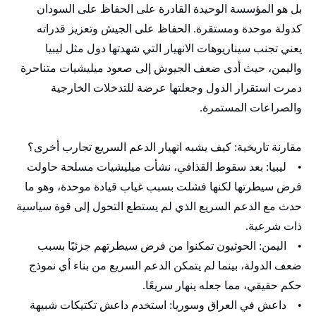
بل هو المؤسسة الوحيدة القادرة على الحفاظ على السودان
كدولة موحدة ومستقرة. الحفاظ على الجيش وتعزيز قدراته
يعني تجنب سيناريوهات الانهيار التي شهدتها دول مثل ليبيا
واليمن، حيث أدى ضعف الجيوش إلى صعود ميليشيات متناحرة
دمرت استقرار الدول وجعلتها عرضة للتدخلات الخارجية
والصراعات المستمرة.
مقارنة تاريخية: كيف يشبه انهيار الدعم السريع تجارب أخرى؟
• ليبيا: بعد سقوط القذافي، نشأت ميليشيات مسلحة حاولت
فرض سيطرتها لكنها فشلت بسبب غياب قيادة موحدة، وهو ما
حدث مع الدعم السريع الذي لم يستطع التحول إلى قوة سياسية
ذات شرعية.
• اليمن: الحوثيون تمكنوا من فرض سيطرتهم جزئيًا بسبب
ضعف الدولة، بينما لم يتمكن الدعم السريع من بناء أي نموذج
حكم حقيقي، مما جعله ينهار سريعًا.
• داعش في العراق وسوريا: استخدم داعش تكتيكات شبيهة