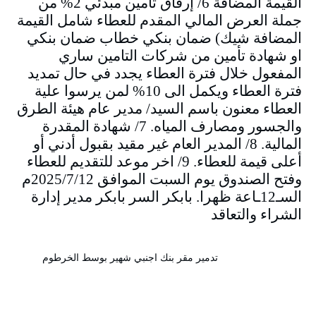
القيمة المضافة 6/ إرفاق تامين مبدئي 2% من
جملة العرض المالي المقدم للعطاء شامل القيمة
المضافة شيك) ضمان بنكي خطاب ضمان بنكي
او شهادة تأمين من شركات التامين ساري
المفعول خلال فترة العطاء يجدد في حال تمديد
فترة العطاء ويكمل الى 10% لمن يرسوا علية
العطاء معنون باسم السيد/ مدير عام هيئة الطرق
والجسور ومصارف المياه. 7/ شهادة المقدرة
المالية. 8/ المدير العام غير مقيد بقبول أدني أو
أعلى قيمة للعطاء. 9/ اخر موعد للتقديم للعطاء
وفتح الصندوق يوم السبت الموافق 2025/7/12م
السـ12ـاعة ظهرا. بابكر السر بابكر مدير إدارة
الشراء والتعاقد
تدمير مقر بنك اجنبي شهير بوسط الخرطوم