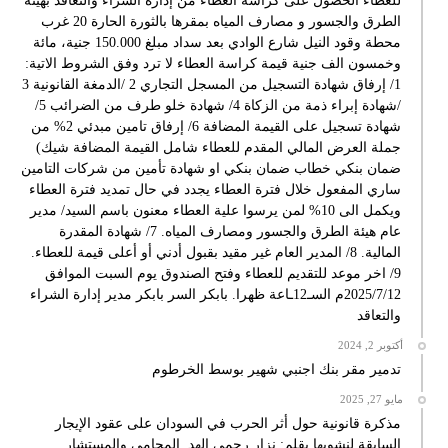
للعطاء الحصول على كراسة العطاء من إدارة الشراء والتعاقد بهيئة
الطرق والجسور و مصارف المياه بمقرها بالثورة الحارة 20 غرب
محطة وقود النيل شارع الوادي بعد سداد مبلغ 150.000 جنية، مائة
وخمسون الف جنية قيمة كراسة العطاء لا ترد وفق الشروط الاتية:
1/ إرفاق شهادة التسجيل من المسجل التجاري 2 /الدمغة القانونية 3
/شهادة إبراء ذمة من الزكاة 4/ شهادة خلو طرف من الضرائب 5/
شهادة تسجيل على القيمة المضافة 6/ إرفاق تامين مبدئي 2% من
جملة العرض المالي المقدم للعطاء شامل القيمة المضافة شيك)
ضمان بنكي خطاب ضمان بنكي او شهادة تأمين من شركات التامين
ساري المفعول خلال فترة العطاء يجدد في حال تمديد فترة العطاء
ويكمل الى 10% لمن يرسوا علية العطاء معنون باسم السيد/ مدير
عام هيئة الطرق والجسور ومصارف المياه. 7/ شهادة المقدرة
المالية. 8/ المدير العام غير مقيد بقبول أدني أو أعلى قيمة للعطاء.
9/ اخر موعد للتقديم للعطاء وفتح الصندوق يوم السبت الموافق
2025/7/12م السـ12ـاعة ظهرا. بابكر السر بابكر مدير إدارة الشراء
والتعاقد
أكتوبر 2, 2024
تدمير مقر بنك اجنبي شهير بوسط الخرطوم
مايو 27, 2025
مذكرة قانونية حول أثر الحرب في السودان على عقود الإيجار
السابقة لنشوبها بقلم: نزار رحمي الهد المحامي والمستشار