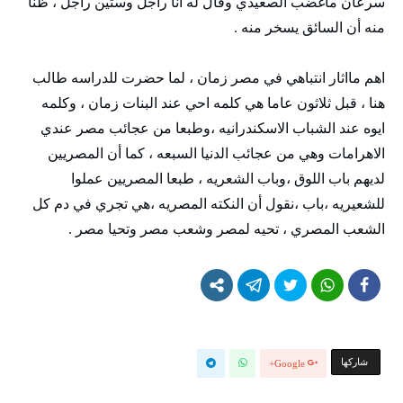
سرعان ماغضب الصعيدي وقال له انا راجل وستين راجل ، ظنا
منه أن السائق يسخر منه .
اهم مااثار انتباهي في مصر زمان ، لما حضرت للدراسه طالب
هنا ، قبل ثلاثون عاما هي كلمه احي عند البنات زمان ، وكلمه
ايوه عند الشباب الاسكندرانيه ،وطبعا من عجائب مصر عندي
الاهرامات وهي من عجائب الدنيا السبعه ، كما أن المصريين
لديهم باب اللوق ،وباب الشعريه ، طبعا المصريين عملوا
للشعيريه ،باب ،نقول أن النكته المصريه ،هي تجري في دم كل
الشعب المصري ، تحيه لمصر وشعب مصر وتحيا مصر .
‫‫ شاركها‬
Google+