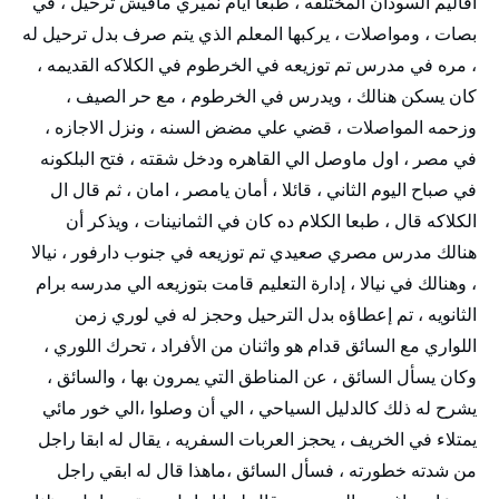
أقاليم السودان المختلفه ، طبعا ايام نميري مافيش ترحيل ، في
بصات ، ومواصلات ، يركبها المعلم الذي يتم صرف بدل ترحيل له
، مره في مدرس تم توزيعه في الخرطوم في الكلاكه القديمه ،
كان يسكن هنالك ، ويدرس في الخرطوم ، مع حر الصيف ،
وزحمه المواصلات ، قضي علي مضض السنه ، ونزل الاجازه ،
في مصر ، اول ماوصل الي القاهره ودخل شقته ، فتح البلكونه
في صباح اليوم الثاني ، قائلا ، أمان يامصر ، امان ، ثم قال ال
الكلاكه قال ، طبعا الكلام ده كان في الثمانينات ، ويذكر أن
هنالك مدرس مصري صعيدي تم توزيعه في جنوب دارفور ، نيالا
، وهنالك في نيالا ، إدارة التعليم قامت بتوزيعه الي مدرسه برام
الثانويه ، تم إعطاؤه بدل الترحيل وحجز له في لوري زمن
اللواري مع السائق قدام هو واثنان من الأفراد ، تحرك اللوري ،
وكان يسأل السائق ، عن المناطق التي يمرون بها ، والسائق ،
يشرح له ذلك كالدليل السياحي ، الي أن وصلوا ،الي خور مائي
يمتلاء في الخريف ، يحجز العربات السفريه ، يقال له ابقا راجل
من شدته خطورته ، فسأل السائق ،ماهذا قال له ابقي راجل