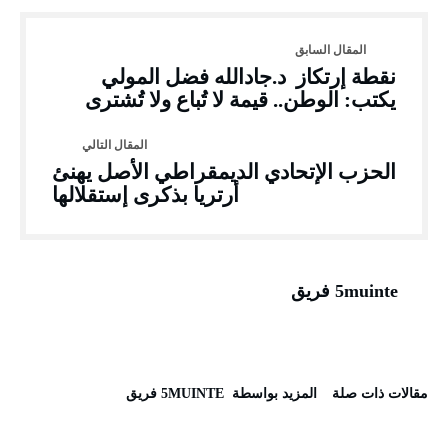
نقطة إرتكاز د.جادالله فضل المولي
يكتب: الوطن.. قيمة لا تُباع ولا تُشترى
الحزب الإتحادي الديمقراطي الأصل يهنئ
أرتريا بذكرى إستقلالها
5muinte فريق
‫مقالات ذات صلة‬
‫‫المزيد بواسطة‬ ‬ 5MUINTE فريق