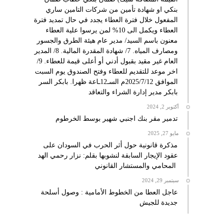
بنكي او شهادة تأمين من شركات التامين ساري
المفعول خلال فترة العطاء يجدد في حال تمديد فترة
العطاء ويكمل الى 10% لمن يرسوا علية العطاء
معنون باسم السيد/ مدير عام هيئة الطرق والجسور
ومصارف المياه. 7/ شهادة المقدرة المالية. 8/ المدير
العام غير مقيد بقبول أدني أو أعلى قيمة للعطاء. 9/
اخر موعد للتقديم للعطاء وفتح الصندوق يوم السبت
الموافق 2025/7/12م السـ12ـاعة ظهرا. بابكر السر
بابكر مدير إدارة الشراء والتعاقد
أكتوبر 2, 2024
تدمير مقر بنك اجنبي شهير بوسط الخرطوم
مايو 27, 2025
مذكرة قانونية حول أثر الحرب في السودان على
عقود الإيجار السابقة لنشوبها بقلم: نزار رحمي الهد
المحامي والمستشار القانوني
سبتمبر 29, 2024
عاجل العطا من الخطوط الأمامية : وصول أسلحة
جديدة للجيش