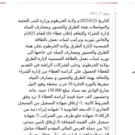
يونيو 27, 2025
التاريخ 2025/6/25م ولاية الخرطوم وزارة البنى التحتية
والمواصلات هيئة الطرق والجسور ومصارف المياه
إدارة الشراء والتعاقد إعلان عطاء (6) للعام 2025م
والخاص بتوريد وتركيب لمبات تعمل بالطاقة
الشمسية لإنارة الطرق بولاية الخرطوم تعلن هيئة
الطرق والجسور ومصارف المياه عن حاجتها الي
توريد لمبات تعمل بالطاقة الشمسية لإنارة الطرق
بولاية الخرطوم، وعلى الشركات الراغبة في التقديم
ي
للعطاء الحصول على كراسة العطاء من إدارة الشراء
والتعاقد بهيئة الطرق والجسور و مصارف المياه
بمقرها بالثورة الحارة 20 غرب محطة وقود النيل
شارع الوادي بعد سداد مبلغ 150.000 جنية، مائة
وخمسون الف جنية قيمة كراسة العطاء لا ترد وفق
الشروط الاتية: 1/ إرفاق شهادة التسجيل من المسجل
التجاري 2 /الدمغة القانونية 3 /شهادة إبراء ذمة من
الزكاة 4/ شهادة خلو طرف من الضرائب 5/ شهادة
تسجيل على القيمة المضافة 6/ إرفاق تامين مبدئي
2% من جملة العرض المالي المقدم للعطاء شامل
القيمة المضافة شيك) ضمان بنكي خطاب ضمان