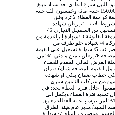
ود النيل شارع الوادي بعد سداد مبلغ
150.000 جنية، مائة وخمسون الف جنية
مة كراسة العطاء لا ترد وفق
الشروط الاتية: 1/ إرفاق شهادة
التسجيل من المسجل التجاري 2 /
الدمغة القانونية 3 /شهادة إبراء ذمة من
الزكاة 4/ شهادة خلو طرف من
الضرائب 5/ شهادة تسجيل على القيمة
المضافة 6/ إرفاق تامين مبدئي 2% من
لة العرض المالي المقدم للعطاء
مل القيمة المضافة شيك) ضمان
كي خطاب ضمان بنكي او شهادة
مين من شركات التامين ساري
مفعول خلال فترة العطاء يجدد في
ل تمديد فترة العطاء ويكمل الى
10% لمن يرسوا علية العطاء معنون
سم السيد/ مدير عام هيئة الطرق
والجسور ومصارف المياه. 7/ شهادة