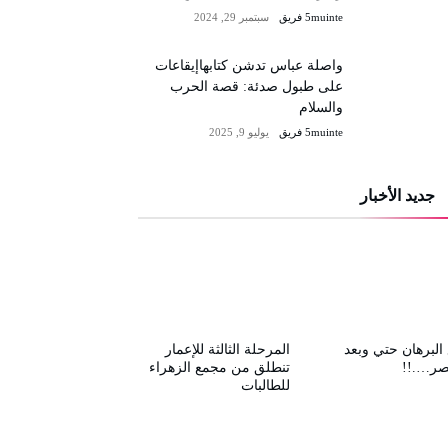
5muinte فريق
سبتمبر 29, 2024
واصلة عباس تدشن كتابهاإيقاعات
على طبول صدئة: قصة الحرب
والسلام
5muinte فريق
يوليو 9, 2025
جديد الأخبار
البرهان حتي وبعد
المرحلة الثالثة للإعمار
صر….!!
تنطلق من مجمع الزهراء
للطالبات