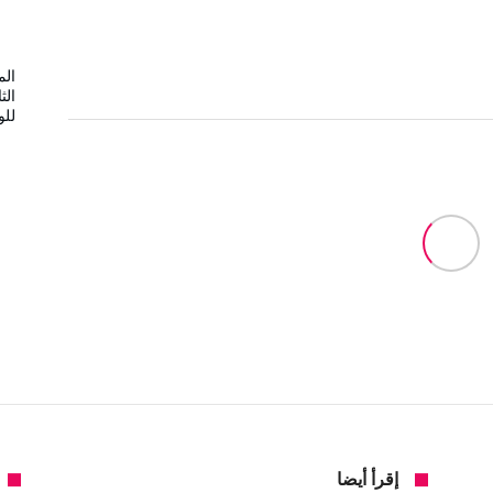
الم
الث
لل
إقرأ أيضا