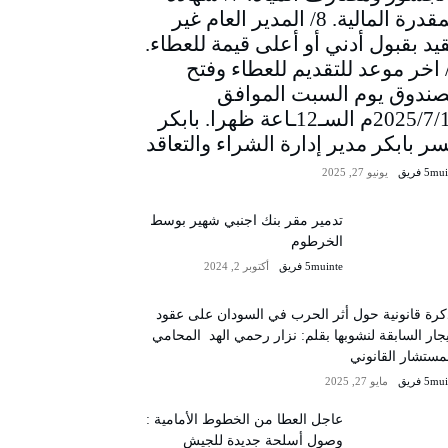
المقدرة المالية. 8/ المدير العام غير
يد بقبول أدني أو أعلى قيمة للعطاء.
/ اخر موعد للتقديم للعطاء وفتح
صندوق يوم السبت الموافق
2025/7/12م السـ12ـاعة ظهرا. بابكر
سر بابكر مدير إدارة الشراء والتعاقد
5m فريق
يونيو 27, 2025
تدمير مقر بنك اجنبي شهير بوسط
الخرطوم
5muinte فريق
أكتوبر 2, 2024
رة قانونية حول أثر الحرب في السودان على عقود
يجار السابقة لنشوبها بقلم: نزار رحمي الهد المحامي
مستشار القانوني
5m فريق
مايو 27, 2025
عاجل العطا من الخطوط الأمامية :
وصول أسلحة جديدة للجيش