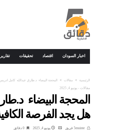
اخبار السودان
اقتصاد
تحقيقات
تقارير
‫الرئيسية‬
مقالات
المحجة البيضاء د.طارق عبدالله كامل ادريس 
مقالات
-
يونيو 4, 2025
المحجة البيضاء د.طار
هل يجد الفرصة الكافي
5muinte فريق
يونيو 4, 2025
0 ‫دقائق‬