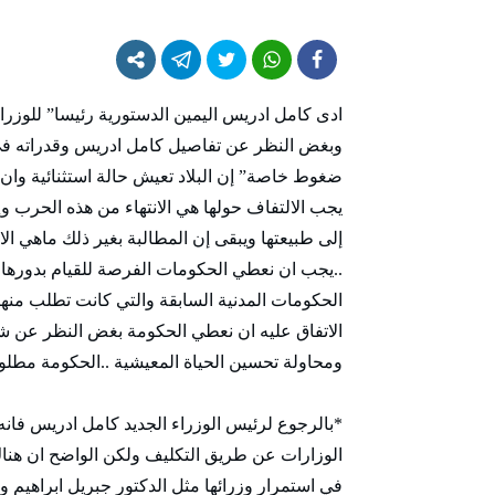
ادى كامل ادريس اليمين الدستورية رئيسا” للوزراء
وبغض النظر عن تفاصيل كامل ادريس وقدراته في إ
ضغوط خاصة” إن البلاد تعيش حالة استثنائية وان 
يجب الالتفاف حولها هي الانتهاء من هذه الحرب وإ
إلى طبيعتها ويبقى إن المطالبة بغير ذلك ماهي الا
..يجب ان نعطي الحكومات الفرصة للقيام بدوره
الحكومات المدنية السابقة والتي كانت تطلب منها
الاتفاق عليه ان نعطي الحكومة بغض النظر عن شكل
ومحاولة تحسين الحياة المعيشية ..الحكومة مط
*بالرجوع لرئيس الوزراء الجديد كامل ادريس فانه
في استمرار وزرائها مثل الدكتور جبريل ابراهيم وز