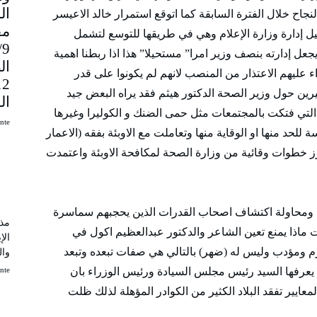
لنجاح خلال الفترة السابقة كما اتوقع استمرار خالد الاعيسر
مق
 إدارة وزارة الإعلام وهي في طريقها للتوسع لتشمل
9
 يجعل إدارته بنصف وزير امرا” مستحيلا” هذا اذا ربطنا اهمية
ال
ء عليهم الاعتذار من المنصب لانهم لم يكونوا على قدر
ثيرين حول وزير الصحة الدكتور هيثم فقد يراه البعض جيد
ال
ة التي فتكت بالمجتمعات مثل حمى الضنك و الكوليرا وغيرها
uinte
 للحد منها او الوقاية منها وتعاملت مع الاوبئة بفقه (الاعمار
 تبرز خطوات وقائية من وزارة الصحة لمكافحة الاوبئة واعتمدت
ية ومحاولة اكتشاف اصحاب القدرات الذين يحجبهم سماسرة
مذك
 ماذا يمنع تعين الشاعر والدكتور عبدالعظيم اكول في
الإ
م ومؤدب وليس له (ضهر) بالتالي هي صفات تبعده وتبعد
وال
uinte
ن يعرفها السيد رئيس مجلس السيادة ورئيس الوزراء بان
عايير تفقد البلاد الكثير من الكوادر المؤهلة لذلك ظلت