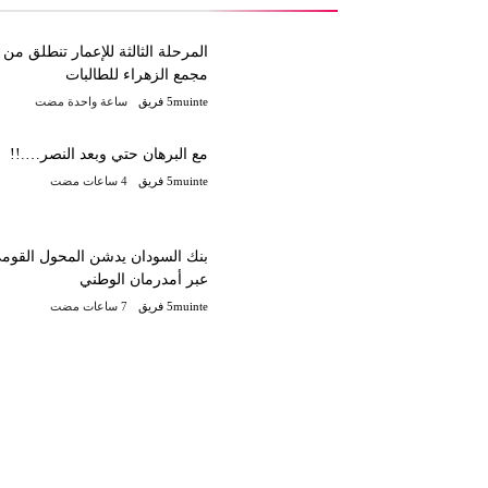
المرحلة الثالثة للإعمار تنطلق من
مجمع الزهراء للطالبات
5muinte فريق
‫‫‫‏‫ساعة واحدة مضت‬
مع البرهان حتي وبعد النصر….!!
5muinte فريق
بنك السودان يدشن المحول القوم
عبر أمدرمان الوطني
5muinte فريق