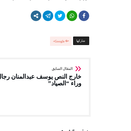
‫‫ شاركها‬
Google+
خارج النص يوسف عبدالمنان رجا
وراء “الصياد”