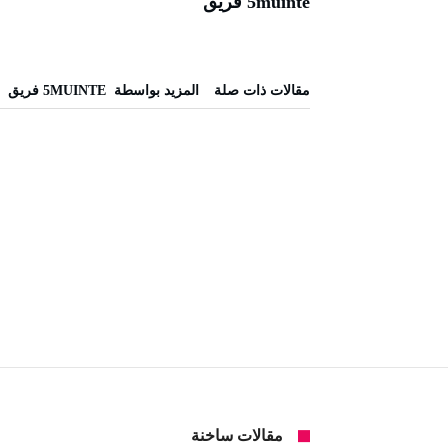
5muinte فريق
‫مقالات ذات صلة‬
‫‫المزيد بواسطة‬ ‬ 5MUINTE فريق
مقالات ساخنة