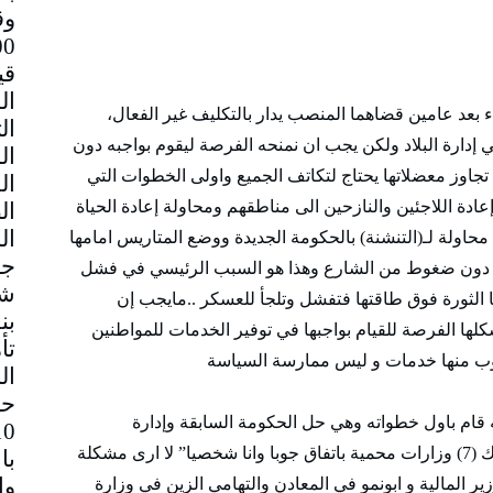
وق
قي
 بعد عامين قضاهما المنصب يدار بالتكليف غير الفعال،
دارة البلاد ولكن يجب ان نمنحه الفرصة ليقوم بواجبه دون
تجاوز معضلاتها يحتاج لتكاتف الجميع واولى الخطوات التي
عادة اللاجئين والنازحين الى مناطقهم ومحاولة إعادة الحياة
 محاولة لـ(التنشنة) بالحكومة الجديدة ووضع المتاريس امامها
جم
ا دون ضغوط من الشارع وهذا هو السبب الرئيسي في فشل
شا
 الثورة فوق طاقتها فتفشل وتلجأ للعسكر ..مايجب إن
بن
ها الفرصة للقيام بواجبها في توفير الخدمات للمواطنين
تأ
لوب منها خدمات و ليس ممارسة السياسة
ال
حا
 قام باول خطواته وهي حل الحكومة السابقة وإدارة
الوزارات عن طريق التكليف ولكن الواضح ان هناك (7) وزارات محمية باتفاق جوبا وانا شخصيا” لا ارى مشكلة
با
ير المالية و ابونمو في المعادن والتهامي الزين في وزارة