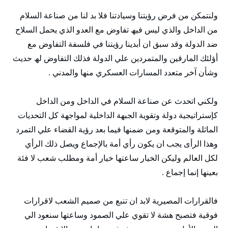
ولنتمكن من فرض رؤيتنا وسيادتنا فلا بد لنا من صناعة السلام
من الداخل والذي ليس فيھ تفاوض مع العدو الذي يحمل السلاح
ضد الدولة وقد سبق ان أبدينا رؤيتنا في فلسفة التفاوض مع
أؤلئك المارقين والمتمردين علي الدولة فذلك التفاوض لھ حديث
وشأن آخر متعدد المسارات العسكري منھا والمدني .
ولكني اتحدث عن صناعة السلام في الداخل ومن الداخل
كإستراتيجية دولة وتقوية الجبھة الداخلية لمواجھة كل التحديات
الماثلة والمتوقعة ومن ضمنھا فيما بعد رؤية القضاء علي التمرد
وھذا الرأى يجب ان يكون رأي أمة بالإجماع ويصل ذلك الرأي
لكل العالم وليكن الخيار ساعتھا خيار أمة ومطلب شعب لا فئة
بعينھا إنما إجماع .
فالقرارات المصيرية لابد ان تنبع من صميم الشعب لاقرارات
فوقية فتصبح ھشة لا تقوي علي الصمود وساعتھا سنعود الي