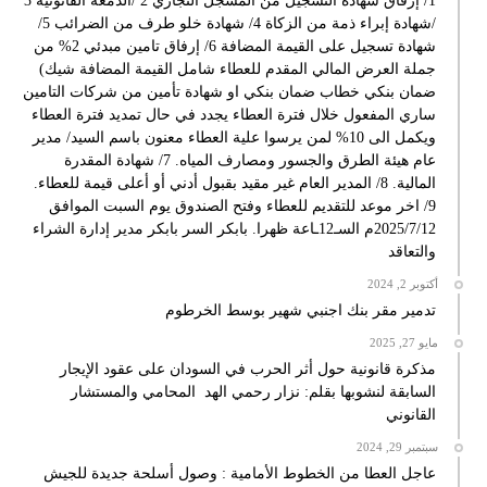
1/ إرفاق شهادة التسجيل من المسجل التجاري 2 /الدمغة القانونية 3
/شهادة إبراء ذمة من الزكاة 4/ شهادة خلو طرف من الضرائب 5/
شهادة تسجيل على القيمة المضافة 6/ إرفاق تامين مبدئي 2% من
جملة العرض المالي المقدم للعطاء شامل القيمة المضافة شيك)
ضمان بنكي خطاب ضمان بنكي او شهادة تأمين من شركات التامين
ساري المفعول خلال فترة العطاء يجدد في حال تمديد فترة العطاء
ويكمل الى 10% لمن يرسوا علية العطاء معنون باسم السيد/ مدير
عام هيئة الطرق والجسور ومصارف المياه. 7/ شهادة المقدرة
المالية. 8/ المدير العام غير مقيد بقبول أدني أو أعلى قيمة للعطاء.
9/ اخر موعد للتقديم للعطاء وفتح الصندوق يوم السبت الموافق
2025/7/12م السـ12ـاعة ظهرا. بابكر السر بابكر مدير إدارة الشراء
والتعاقد
أكتوبر 2, 2024
تدمير مقر بنك اجنبي شهير بوسط الخرطوم
مايو 27, 2025
مذكرة قانونية حول أثر الحرب في السودان على عقود الإيجار
السابقة لنشوبها بقلم: نزار رحمي الهد المحامي والمستشار
القانوني
سبتمبر 29, 2024
عاجل العطا من الخطوط الأمامية : وصول أسلحة جديدة للجيش