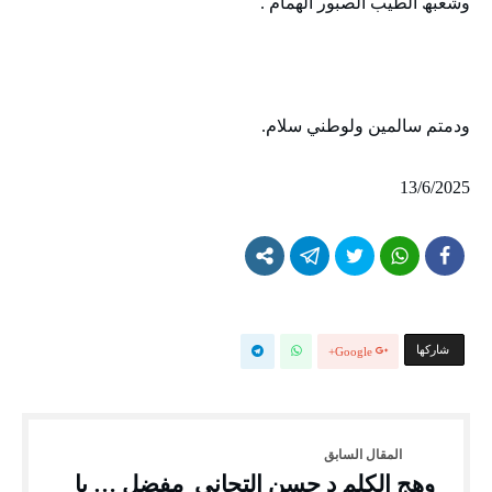
وشعبھ الطيب الصبور الھمام .
ودمتم سالمين ولوطني سلام.
13/6/2025
‫‫ شاركها‬
Google+
وهج الكلم د حسن التجاني مفضل … يا