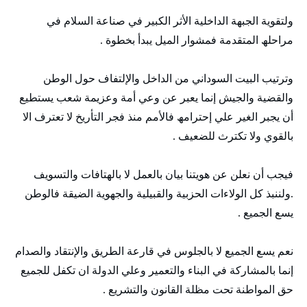
ولتقوية الجبھة الداخلية الأثر الكبير في صناعة السلام في
مراحلھ المتقدمة فمشوار الميل يبدأ بخطوة .
وترتيب البيت السوداني من الداخل والإلتفاف حول الوطن
والقضية والجيش إنما يعبر عن وعي أمة وعزيمة شعب يستطيع
أن يجبر الغير علي إحترامھ فالأمم منذ فجر التأريخ لا تعترف الا
بالقوي ولا تكترث للضعيف .
فيجب أن نعلن عن ھويتنا بيان بالعمل لا بالھتافات والتسويف
.ولننبذ كل الولاءات الحزبية والقبيلية والجھوية الضيقة فالوطن
يسع الجميع .
نعم يسع الجميع لا بالجلوس في قارعة الطريق والإنتقاد والصدام
إنما بالمشاركة في البناء والتعمير وعلي الدولة ان تكفل للجميع
حق المواطنة تحت مظلة القانون والتشريع .