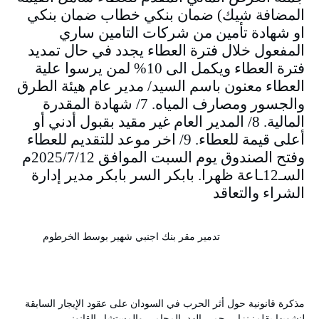
المضافة شيك) ضمان بنكي خطاب ضمان بنكي
او شهادة تأمين من شركات التامين ساري
المفعول خلال فترة العطاء يجدد في حال تمديد
فترة العطاء ويكمل الى 10% لمن يرسوا علية
العطاء معنون باسم السيد/ مدير عام هيئة الطرق
والجسور ومصارف المياه. 7/ شهادة المقدرة
المالية. 8/ المدير العام غير مقيد بقبول أدني أو
أعلى قيمة للعطاء. 9/ اخر موعد للتقديم للعطاء
وفتح الصندوق يوم السبت الموافق 2025/7/12م
السـ12ـاعة ظهرا. بابكر السر بابكر مدير إدارة
الشراء والتعاقد
تدمير مقر بنك اجنبي شهير بوسط الخرطوم
مذكرة قانونية حول أثر الحرب في السودان على عقود الإيجار السابقة
لنشوبها بقلم: نزار رحمي الهد المحامي والمستشار القانوني