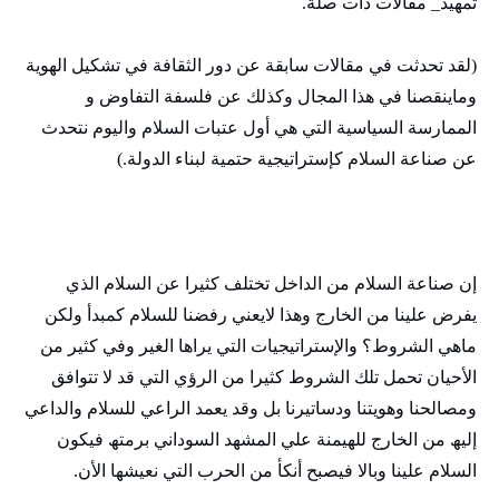
تمھيد_ مقالات ذات صلة.
(لقد تحدثت في مقالات سابقة عن دور الثقافة في تشكيل الھوية
وماينقصنا في ھذا المجال وكذلك عن فلسفة التفاوض و
الممارسة السياسية التي ھي أول عتبات السلام واليوم نتحدث
عن صناعة السلام كإستراتيجية حتمية لبناء الدولة.)
إن صناعة السلام من الداخل تختلف كثيرا عن السلام الذي
يفرض علينا من الخارج وھذا لايعني رفضنا للسلام كمبدأ ولكن
ماھي الشروط؟ والإستراتيجيات التي يراھا الغير وفي كثير من
الأحيان تحمل تلك الشروط كثيرا من الرؤي التي قد لا تتوافق
ومصالحنا وھويتنا ودساتيرنا بل وقد يعمد الراعي للسلام والداعي
إليھ من الخارج للھيمنة علي المشھد السوداني برمتھ فيكون
السلام علينا وبالا فيصبح أنكأ من الحرب التي نعيشھا الأن.