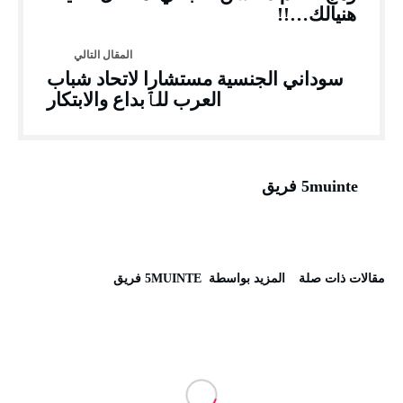
هنيالك…!!
سوداني الجنسية مستشارا لاتحاد شباب
العرب للٱبداع والابتكار
5muinte فريق
‫مقالات ذات صلة‬
‫‫المزيد بواسطة‬ ‬ 5MUINTE فريق