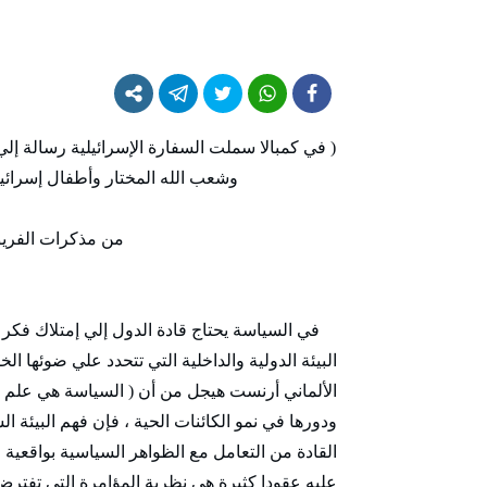
( في كمبالا سملت السفارة الإسرائيلية رسالة إلي
وشعب الله المختار وأطفال إسرائيل عل
من مذكرات الفريق جوزيف لاقو أ
في السياسة يحتاج قادة الدول إلي إمتلاك فكر إس
البيئة الدولية والداخلية التي تتحدد علي ضوئها ا
الألماني أرنست هيجل من أن ( السياسة هي علم الأ
ودورها في نمو الكائنات الحية ، فإن فهم البيئة ا
القادة من التعامل مع الظواهر السياسية بواقعي
عليه عقودا كثيرة هي نظرية المؤامرة التي تفترض