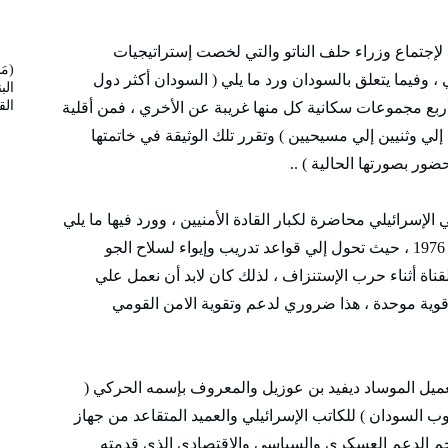
وثيقة كيفونيم التي قدمها آرييل شارون عام 1983 لإجتماع وزراء حلف الناتو والتي لخصت إستراتيجيات
(مَ
، وفيما يتعلق بالسودان ورد ما يلي ( السودان أكثر دول
الب
ال
 أربع مجموعات سكانية كل منها غريبة عن الأخري ، فمن أقلية
ي وثنيين إلي مسيحيين ) وتقرر تلك الوثيقة في خاتمتها
ضور بصورتها الحالية ) ..
 الداخلي الإسرائيلي محاضرة لكبار القادة الأمنيين ، وورد فيها ما يلي
( السودان شكل عمقا إستراتيجيا لمصر في حرب 1976 ، حيث تحول إلي قواعد تدريب وإيواء لسلاح الجو
ناة أثناء حرب الإستنزاف ، لذلك كان لابد أن نعمل علي
 قوية موحدة ، هذا ضروري لدعم وتقوية الامن القومي
ميل الموساد ديفيد بن عوزيل والمعروف بإسمه الحركي (
ب السودان ) للكاتب الإسرائيلي والعميد المتقاعد من جهاز
م الدعم العسكري والسياسي والإقتصادي الذي قدمته