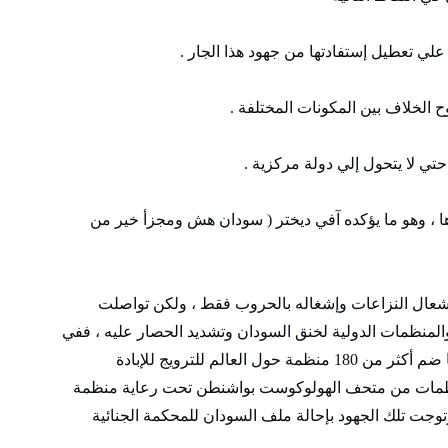
لي تعطيل إستفادتها من جهود هذا الجار .
 الخلاف بين المكونات المختلفة .
تي لا يتحول إلي دولة مركزية .
 ، وهو ما يؤكده آفي ديختر ( سودان هش ومجزأ خير من
إشعال النزاعات وإشغاله بالحروب فقط ، ولكن تواصلت
والمنظمات الدولية لخنق السودان وتشديد الحصار عليه ، ففي
أوج أزمة دارفور أنشأت المنظمات اليهودية تحالفا ضم أكثر من 180 منظمة حول العالم للترويج للإبادة
منظمات من متحف الهولوكوست بواشنطن تحت رعاية منظمة
 وتوجت تلك الجهود بإحالة ملف السودان للمحكمة الجنائية