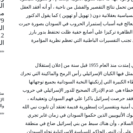
ن تحمل نتائج التقصير والفشل من ناحية ، أو أنه أفقد العقل
مق
ياسية بعقلانية دون ( تهويل أو تهوين ) كما يقول الدكنور
9
 نعالج فيه أسباب إستمرار الحروب في السودان بصورة حيرت
ال
الظاهرة تركيزا علي أصابع خفية ظلت تحتفظ بدور بارز
تجنب التفسيرات الباطنية التي تعظم نظرية المؤامرة
ال
uinte
ما نعنيه بالأصابع الخفية في حروب السودان التي إمتدت منذ العام 1955 قبل سنة من إعلان إستقلال
مثل فيها الكيان الإسرائيلي رأس الرمح والماكينة التي تحرك
الكبيرة التي إرتكبتها النخبة السودانية بجميع توجهاتها
لأخطاء هي عدم الإدراك الصحيح للدور الإسرائيلي في حروب
مذك
 فقد حرصت إسرائيل باكرا علي فهم السودان وتعقيداته ،
الإ
وال
منية وبتفسيرات إسطورية قديمة تعتقد أن تابوت نبي الله
uinte
 الأثيوبيين الذين حكموا السودان في زمان غابر تجري
 السلام ، وأن هناك سبط من بني إسرائيل ضاع في منطقة
 علي أن النص الحاكم للسياسة الإسرائيلية تجاه السودان