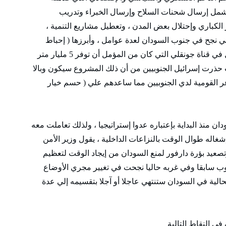
شمل إرسال شحنات السلاح وإرسال الخبراء وتدريب
لكباري وإحتلال بعض المدن ، وتعطيل مشاريع التنمية ،
ي نجح في جنوب السودان لعدة عوامل ، وأبرزها ( إحباط
الدعم العربي للحكومة السودانية ، وتوقيف العمل في قناة جونقلي التي كان من المؤمل أن توفر 5 مليار متر
حذرت إسرائيل الجنوبيين من أن ذلك المشروع سيكون وبالا
عر القومية لدي الجنوبيين مما ساعدهم علي ( حسم خيار
 منذ البداية بإعتباره عدوا إستراتيجيا ، ولذلك تعاملت معه
اله طوال الوقت بالنزاعات الداخلية ، يقول وزير الأمن
وتصعيد بؤرة دارفور لمنع السودان من إيجاد الوقت لتعظيم
نوب سابقا وفي غربه حاليا نجحت في تغيير مجري الأوضاع
حالية في السودان ستنتهي عاجلا أو آجلا بتقسيمه إلي عدة
في النقاط التالية