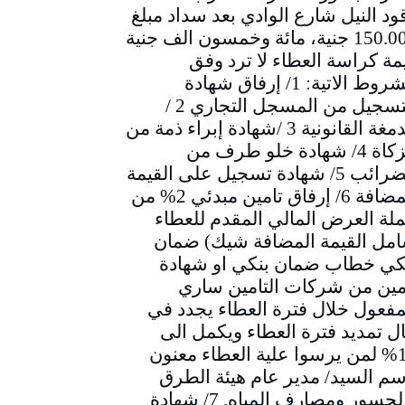
ود النيل شارع الوادي بعد سداد مبلغ
150.000 جنية، مائة وخمسون الف جنية
مة كراسة العطاء لا ترد وفق
الشروط الاتية: 1/ إرفاق شهادة
التسجيل من المسجل التجاري 2 /
الدمغة القانونية 3 /شهادة إبراء ذمة من
الزكاة 4/ شهادة خلو طرف من
الضرائب 5/ شهادة تسجيل على القيمة
المضافة 6/ إرفاق تامين مبدئي 2% من
لة العرض المالي المقدم للعطاء
مل القيمة المضافة شيك) ضمان
كي خطاب ضمان بنكي او شهادة
مين من شركات التامين ساري
مفعول خلال فترة العطاء يجدد في
ل تمديد فترة العطاء ويكمل الى
10% لمن يرسوا علية العطاء معنون
سم السيد/ مدير عام هيئة الطرق
والجسور ومصارف المياه. 7/ شهادة