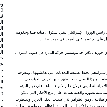
وق
قي
 رئيس الوزراء الإسرائيلي ليفي اشكول ، هنأته فيها وحكومته
ي الإنتصار علي العرب في حرب 1967 ) ..
حد مؤسسي حركة التمرد في جنوب السودان
جم
..
شا
بن
تراتيجي يحيط بطبيعة التحديات التي يعايشونها ، ومعرفة
تأ
لخطط ، وبهذا المعني فإنه ينطبق عليها تعريف الفيلسوف
ال
حياء التطبيقي ) ولأن علم الأحياء يساعد علي فهم البيئة
حا
لسياسية بصورة واقعية يساعد علي إنتاج الأفكار التي تمكن
با
ة وعقلانية ، ومن الظواهر التي غشيت العقل العربي وسيطرت
 وجود جهة ما تكيد للدول العربية بإنتظام ، وخطورة سيطرة