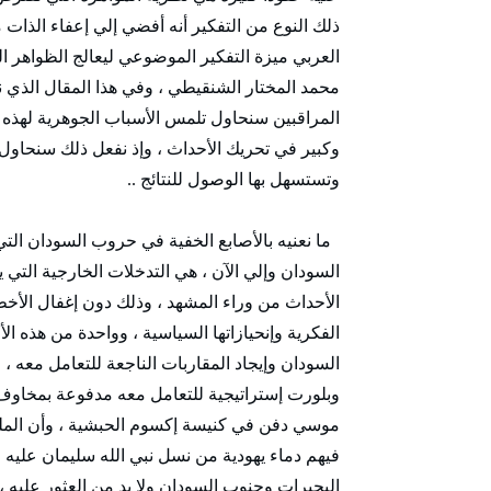
ذلك النوع من التفكير أنه أفضي إلي إعفاء الذات م
العربي ميزة التفكير الموضوعي ليعالج الظواهر الس
محمد المختار الشنقيطي ، وفي هذا المقال الذي
المراقبين سنحاول تلمس الأسباب الجوهرية لهذه 
وكبير في تحريك الأحداث ، وإذ نفعل ذلك سنحاول 
وتستسهل بها الوصول للنتائج ..
السودان وإلي الآن ، هي التدخلات الخارجية التي ي
الأحداث من وراء المشهد ، وذلك دون إغفال الأخطاء 
الفكرية وإنحيازاتها السياسية ، وواحدة من هذه ا
السودان وإيجاد المقاربات الناجعة للتعامل معه ،
وبلورت إستراتيجية للتعامل معه مدفوعة بمخاوف أ
موسي دفن في كنيسة إكسوم الحبشية ، وأن الملوك
فيهم دماء يهودية من نسل نبي الله سليمان عليه
البحيرات وجنوب السودان ولا بد من العثور عليه ،