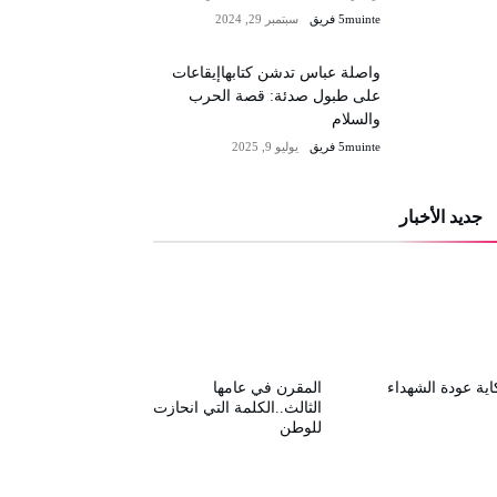
5muinte فريق
سبتمبر 29, 2024
واصلة عباس تدشن كتابهاإيقاعات
على طبول صدئة: قصة الحرب
والسلام
5muinte فريق
يوليو 9, 2025
جديد الأخبار
ية عودة الشهداء
المقرن في عامها
الثالث..الكلمة التي انحازت
للوطن