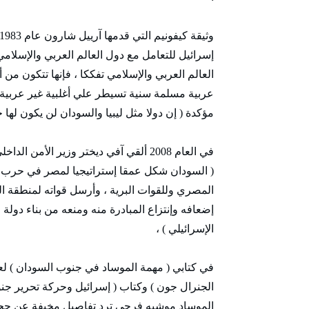
إسرائيل للتعامل مع دول العالم العربي والإسلامي 
العالم العربي والإسلامي تفككا ، فإنها تتكون من
عربية مسلمة سنية تسيطر علي أغلبية غير عربية إل
مؤكدة ( إن دولا مثل ليبيا والسودان لن يكون لها ح
في العام 2008 ألقي آفي ديختر وزير الأمن
المصري وللقوات البرية ، وأرسل قواته لمنطقة الق
إضعافه وإنتزاع المبادرة منه ومنعه من بناء دولة
الإسرائيلي ) ،
في كتابي ( مهمة الموساد في جنوب السودان ) لع
الجنرال جون ) وكتاب ( إسرائيل وحركة تحرير جنو
الموساد موشيه فرجي ترد تفاصيل مخيفة عن حج