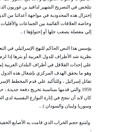
تتلخص في التصريح الشهير لدافيد بن غوريون الذي
إختزال هذه المحدودية في مواجهة أعدائنا من ال
وخاصة العلاقات القائمة بين الجماعات والأقليات 
إلي معضلة يصعب حلها أو إحتواؤها ) ..
يؤسس هذا النص الحاكم للنهج الإسرائيلي في التع
نظرية شد الأطراف للدول العربية أو بترها إذا لز
علي إحداث القلاقل في أطراف البلدان العربية إما 
وهو ما يحقق الهدف المركزي بإشغال هذه الدول ب
تقاتل إسرائيل ، وللتأكيد علي قدم المخطط الإسر
1959 والتي قدمها بمناسبة تخريج دفعة جديدة 
كان لابد أن ننجح في إثارة النوازع النفسية لدي 
وسوريا ولبنان والسودان ) ..
ولتتبع حجم الخراب الذي قامت به الأصابع الخفية
: