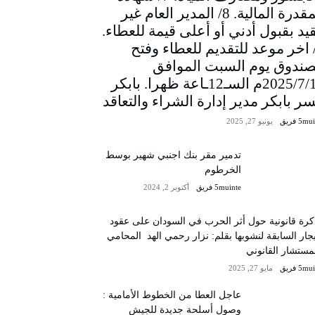
المقدرة المالية. 8/ المدير العام غير
يد بقبول أدني أو أعلى قيمة للعطاء.
/ اخر موعد للتقديم للعطاء وفتح
صندوق يوم السبت الموافق
2025/7/12م السـ12ـاعة ظهرا. بابكر
سر بابكر مدير إدارة الشراء والتعاقد
5m فريق
يونيو 27, 2025
تدمير مقر بنك اجنبي شهير بوسط
الخرطوم
5muinte فريق
أكتوبر 2, 2024
رة قانونية حول أثر الحرب في السودان على عقود
يجار السابقة لنشوبها بقلم: نزار رحمي الهد المحامي
مستشار القانوني
5m فريق
مايو 27, 2025
عاجل العطا من الخطوط الأمامية :
وصول أسلحة جديدة للجيش