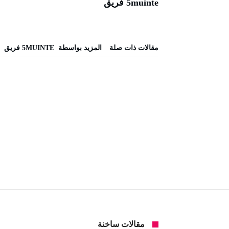
5muinte فريق
‫مقالات ذات صلة‬
‫‫المزيد بواسطة‬ ‬ 5MUINTE فريق
مقالات ساخنة