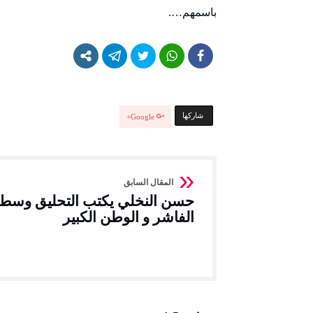
باسمهم….
‫‫ شاركها‬
Google+
حسن النخلي يكتب التحليق وسط
الفاشر و الوطن الكبير