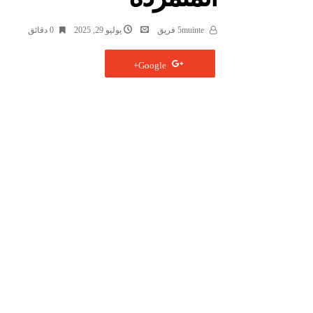
5muinte فريق
يوليو 29, 2025
0 ‫دقائق‬
Google+