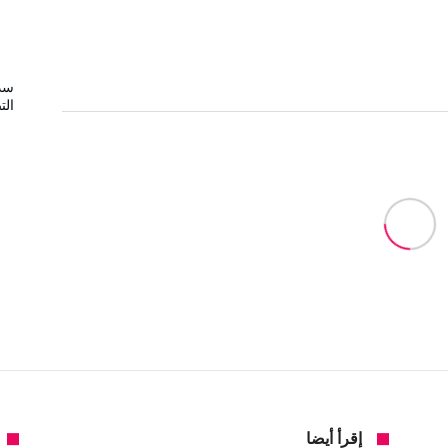
سد
الت
إقرأ أيضا