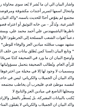
واشار البيان الي ان ما نُشر لا يُعد سوى محاولة 
وانتحال اسمها لتمرير أجندات مكشوفة ومرفوضة. 
مجتمع لم يفوّض أحدًا للحديث باسمه.*واكد البيان 
الشرعية، ونُذكّر – من خانه التوثيق أو اعتراه قص
ناظرها الباشمهندس علي أحمد محمد علي، وبمشارك
مشهد مهيب سجّلته ميادين العز والوفاء للوطن*
* وتابع البيان (لسنا كمن يُطلق بيانات من خلف ال
وأوضح البيان ان ما ورد في الصحيفة كذبًا صريحًا 
للرأي العام. ونُطالب الصحيفة بتحمل مسؤولياتها ال
ومسميات لا وجود لها إلا في مخيلة من اخترعوها.
واكد البيان أن الجميلاب والكرياتي: ليس في حاجة 
لنفسه موطئ قدم، فليجرب أن يخاطب مجتمعه أولًا 
وسجلها الناصع في ميادين العز.والتاىيخ لا
يُكتب بالبيانات المفبركة، بل يُسطّر بالفعل والإرا
واكد البيان ان الجميلاب والكرياتي لا يقبلون ال