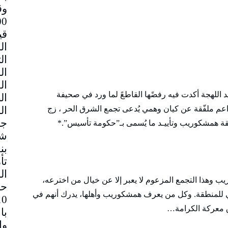
وق
قي
 اللهجة أكدت فيه رفضًها القاطعً لما ورد في صحيفة
عم ملفّقة عن كيان وهمي يُدعى تجمع الشرق الحر ، زج
جم
طقة همشكوريب وتأييـد ما يُسمى بـ”حكومة تأسيس”.*
شا
بن
تأ
ال
ب وهذا التجمع المزعوم لا يعبر إلا عن خيال من اخترعه،
حا
سي للمنطقة. وكل من يعرف همشكوريب وأهلها، يدرك أنهم في
 معركة الكرامة…
با