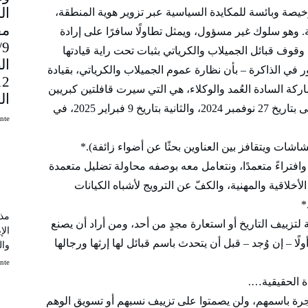
رخيصة وبائسة للمكايدة السياسية عبر تزوير هوية المنطقة،
مق
وهو سلوك غير مسؤول، ويمثل تطاولًا سافرًا على إرادة
9
وقوف قبائل الجميلاب والكرياتي بثبات تحت راية قيادتها
ال
ور في الذاكرة – بأن نظارة عموم الجميلاب والكرياتي، بقيادة
ة السادة العُمد والوكلاء، هي التي سيرت قافلتين كبريين
ال
دعماً لقوات الشعب المسلحة إلى الخرطوم؛ الأولى بتاريخ 27 نوفمبر 2024، والثانية بتاريخ 9 فبراير 2025، في
uinte
شاشات ويتقافز بين العناوين بحثًا عن أضواء زائفة).*
وافتراءً متعمدًا، ونتعامل معه بوصفه محاولة تضليل متعمدة
أخلاقية والمهنية، والكفّ عن الترويج لأشباه الكيانات
*
مذك
لتزييف التاريخ أو استعارة مجدٍ من أحد، ومن أراد أن يصنع
الإ
– إن وُجد – قبل أن يتحدث باسم قبائل لها إرثها ورجالها
وال
uinte
دة الحقيقية….
متاجرة باسمهم، ولن يصمتوا على تزييف نسبهم أو تسويق الوهم