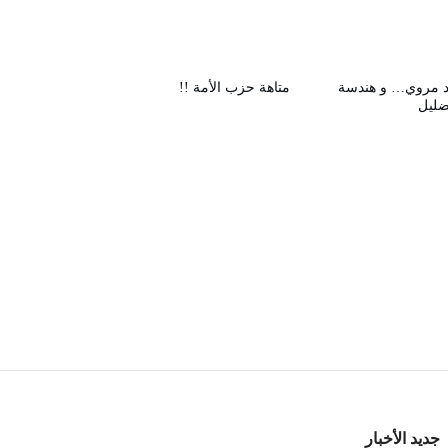
 مروي… و هندسة
متاهة حزب الأمة !!
ضليل
جديد الأخبار