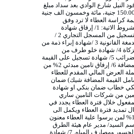
ود النيل شارع الوادي بعد سداد مبلغ
150.000 جنية، مائة وخمسون الف جنية
مة كراسة العطاء لا ترد وفق
الشروط الاتية: 1/ إرفاق شهادة
التسجيل من المسجل التجاري 2 /
الدمغة القانونية 3 /شهادة إبراء ذمة من
الزكاة 4/ شهادة خلو طرف من
الضرائب 5/ شهادة تسجيل على القيمة
المضافة 6/ إرفاق تامين مبدئي 2% من
لة العرض المالي المقدم للعطاء
مل القيمة المضافة شيك) ضمان
كي خطاب ضمان بنكي او شهادة
مين من شركات التامين ساري
مفعول خلال فترة العطاء يجدد في
ل تمديد فترة العطاء ويكمل الى
10% لمن يرسوا علية العطاء معنون
سم السيد/ مدير عام هيئة الطرق
والجسور ومصارف المياه. 7/ شهادة