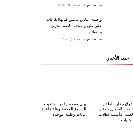
5muinte فريق
سبتمبر 29, 2024
واصلة عباس تدشن كتابهاإيقاعات
على طبول صدئة: قصة الحرب
والسلام
5muinte فريق
يوليو 9, 2025
جديد الأخبار
وق رعاية الطلاب
بيان منصة رقمية لتحديث
تأمين الصحي يبحثان
الخدمة المدنية وبناء قاعدة
غطية التأمينية لطلاب
بيانات وطنية موحدة
اخليات