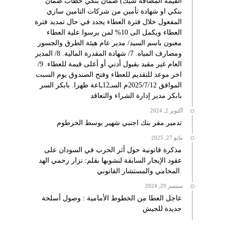
القيمة المضافة شيك) ضمان بنكي خطاب ضمان
بنكي او شهادة تأمين من شركات التامين ساري
المفعول خلال فترة العطاء يجدد في حال تمديد فترة
العطاء ويكمل الى 10% لمن يرسوا علية العطاء
معنون باسم السيد/ مدير عام هيئة الطرق والجسور
ومصارف المياه. 7/ شهادة المقدرة المالية. 8/ المدير
العام غير مقيد بقبول أدني أو أعلى قيمة للعطاء. 9/
اخر موعد للتقديم للعطاء وفتح الصندوق يوم السبت
الموافق 2025/7/12م السـ12ـاعة ظهرا. بابكر السر
بابكر مدير إدارة الشراء والتعاقد
أكتوبر 2, 2024
تدمير مقر بنك اجنبي شهير بوسط الخرطوم
مايو 27, 2025
مذكرة قانونية حول أثر الحرب في السودان على
عقود الإيجار السابقة لنشوبها بقلم: نزار رحمي الهد
المحامي والمستشار القانوني
سبتمبر 29, 2024
عاجل العطا من الخطوط الأمامية : وصول أسلحة
جديدة للجيش