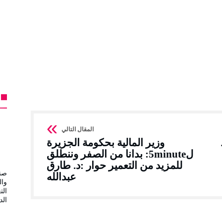
وزير المالية بحكومة الجزيرة
ل5minute: بدانا من الصفر وننطلق
للمزيد من التعمير حوار :د. طارق
صند
عبدالله
وال
الت
الد