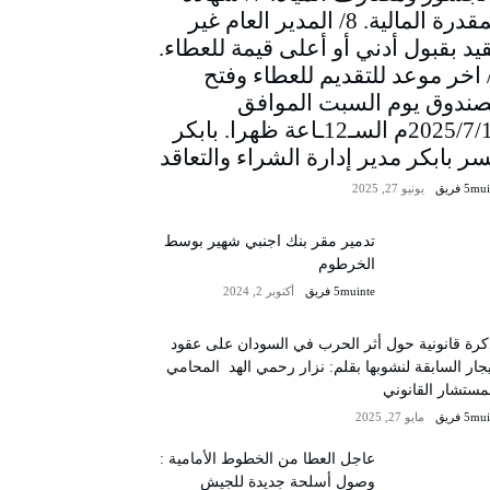
المقدرة المالية. 8/ المدير العام غير
يد بقبول أدني أو أعلى قيمة للعطاء.
/ اخر موعد للتقديم للعطاء وفتح
صندوق يوم السبت الموافق
2025/7/12م السـ12ـاعة ظهرا. بابكر
سر بابكر مدير إدارة الشراء والتعاقد
5m فريق
يونيو 27, 2025
تدمير مقر بنك اجنبي شهير بوسط
الخرطوم
5muinte فريق
أكتوبر 2, 2024
رة قانونية حول أثر الحرب في السودان على عقود
يجار السابقة لنشوبها بقلم: نزار رحمي الهد المحامي
مستشار القانوني
5m فريق
مايو 27, 2025
عاجل العطا من الخطوط الأمامية :
وصول أسلحة جديدة للجيش