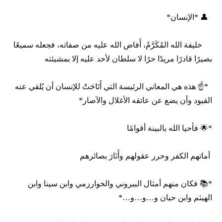
👤 *الإنسان*
خليفة الله المُكَرَّمُ، أَفاض الله عليه من صفاته، فجعله سميعًا
بصيرًا قادرًا مريدًا حرًا لا سلطان لأحد عليه إلا بمشيئته
*☝️ هذه هي المعاني الرئيسة التي أَتَاحَتْ للإنسان أن يُلقي عنه
القيود وأن يضع عن عاتقه الأغلال والآصار*
*🌟 فأحيا الله بالبينة أقوامًا
أماتهم الكفر وحرر عقولهم وأَنَارَ بصائرهم
*📚 فكان منهم أمثال البيروني والخوارزمي وابن سينا وابن
الهيثم وابن حيان و…و…و…*