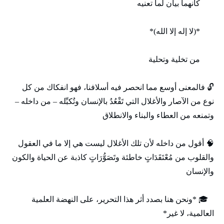
كأنهما بيان لما تعنيه
*(لا إله إلا الله)*
من تخلية وتحلية
🔓 فالمعنى أوسع مما انحصر فيه أسلافنا، فهو انفكاك من كل
نوع من الآصار والأغلال التي تَقْعُدُ بالإنسان وتُكبِّله – من داخله –
وتمنعه من العطاء والبناء والانطلاق
🧠 أقول من داخله لأن تلك الأغلال ليست هي إلا ما في العقول
والقلوب من مُعْتَقَدَاتٍ خاطئة وتَصَوُّرَاتٍ كاذبة عن الحياة والكون
والإنسان
🎓 *ونحن هنا بصدد أثر هذا التحرير، على النهضة العلمية
العالمية، لا غير*