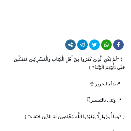
{ *لَمْ يَكُنِ الَّذِينَ كَفَرُوا مِنْ أَهْلِ الْكِتَابِ وَالْمُشْرِكِينَ مُنفَكِّينَ
حَتَّى تَأْتِيَهُمُ الْبَيِّنَةُ* }
📍بدأ بالتحرير ☝️
📍 وثنى بالتيسير👇
{ *وَمَا أُمِرُوا إِلَّا لِيَعْبُدُوا اللَّهَ مُخْلِصِينَ لَهُ الدِّينَ حُنَفَاءَ* }