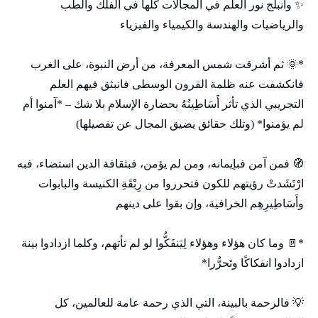
✨ وانبلج نور العلم في المجالات كلها في الفلك والطب
والرياضيات والهندسة والكيمياء والفيزياء
*🌞 ثم أشرقت شمس المعرفة، من أرض النبوة، على الغرب
فانكشفت عنه ظلمة القرون الوسطى فانبثق فيهم العلم
التجريبي الذي تأثر أَسَاطِينُهُ بحضارة الإسلام بلا شك – *آمنوا أم
لم يؤمنوا* (وتلك حقائق يضيق المجال عن تفصيلها)
🧭 فمن آمن فبإيمانه، ومن لم يؤمن، فبثقافة الدين استضاء، فبه
ارْتَشَدتْ رؤيتهم للكون فتحرروا من رِبْقَةِ الكنيسة والبابوات
وأَسَاطِيرِهِم الخرافية، وإن بقوا على دينهم
*🚪 وما كان هؤلاء وهؤلاء لِيَنفَكُّوا لو لم تأتهم، وكلما ازدادوا بينة
ازدادوا انفكاكًا وتَحرُّرا*
💡 فالرحمة بالبينة، التي الذي رحمة عامة للعالمين، كل