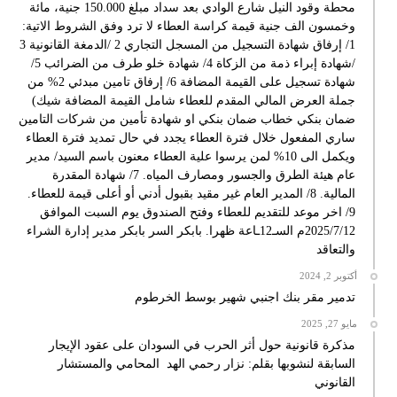
محطة وقود النيل شارع الوادي بعد سداد مبلغ 150.000 جنية، مائة
وخمسون الف جنية قيمة كراسة العطاء لا ترد وفق الشروط الاتية:
1/ إرفاق شهادة التسجيل من المسجل التجاري 2 /الدمغة القانونية 3
/شهادة إبراء ذمة من الزكاة 4/ شهادة خلو طرف من الضرائب 5/
شهادة تسجيل على القيمة المضافة 6/ إرفاق تامين مبدئي 2% من
جملة العرض المالي المقدم للعطاء شامل القيمة المضافة شيك)
ضمان بنكي خطاب ضمان بنكي او شهادة تأمين من شركات التامين
ساري المفعول خلال فترة العطاء يجدد في حال تمديد فترة العطاء
ويكمل الى 10% لمن يرسوا علية العطاء معنون باسم السيد/ مدير
عام هيئة الطرق والجسور ومصارف المياه. 7/ شهادة المقدرة
المالية. 8/ المدير العام غير مقيد بقبول أدني أو أعلى قيمة للعطاء.
9/ اخر موعد للتقديم للعطاء وفتح الصندوق يوم السبت الموافق
2025/7/12م السـ12ـاعة ظهرا. بابكر السر بابكر مدير إدارة الشراء
والتعاقد
أكتوبر 2, 2024
تدمير مقر بنك اجنبي شهير بوسط الخرطوم
مايو 27, 2025
مذكرة قانونية حول أثر الحرب في السودان على عقود الإيجار
السابقة لنشوبها بقلم: نزار رحمي الهد المحامي والمستشار
القانوني