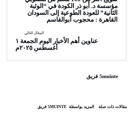
مؤسسة د. أبو ذر الكودة في “الوثبة
الثانية” للعودة الطوعية إلى السودان
القاهرة : محجوب أبوالقاسم
عناوين أهم الأخبار اليوم الجمعة ١
أغسطس ٢٠٢٥م
5muinte فريق
‫مقالات ذات صلة‬
‫‫المزيد بواسطة‬ ‬ 5MUINTE فريق