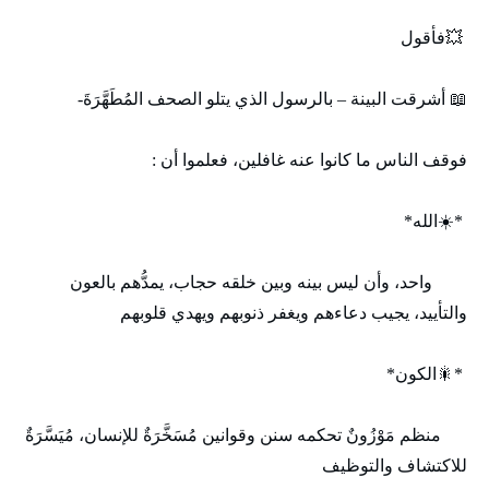
💥فأقول
📖 أشرقت البينة – بالرسول الذي يتلو الصحف المُطَهَّرَةَ-
فوقف الناس ما كانوا عنه غافلين، فعلموا أن :
*☀️الله*
واحد، وأن ليس بينه وبين خلقه حجاب، يمدُّهم بالعون
والتأييد، يجيب دعاءهم ويغفر ذنوبهم ويهدي قلوبهم
*🎇الكون*
منظم مَوْزُونٌ تحكمه سنن وقوانين مُسَخَّرَةٌ للإنسان، مُيَسَّرَةٌ
للاكتشاف والتوظيف