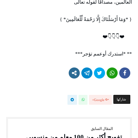
العالمين، مصداقًا لقوله تعالى
{ *وَمَا أَرْسَلْنَاكَ إِلَّا رَحْمَةً لِّلْعَالَمِينَ* }
❤️👇👇👇❤️
** *استدرك أوعمم تؤجر***
‫‫ شاركها‬
Google+
تفويج أكثر من 100 معلم من منسوبي