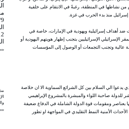
 من نشاطها في المنطقة، رغبةً في الانتقام على خلفية
مق
إسرائيل منذ بدء الحرب في غزة.
9
ال
ات ضد أهداف إسرائيلية ويهودية في الإمارات، خاصة في
مقر الإسرائيلي الإسرائيليين بتجنب إظهار هويتهم اليهودية أو
ال
قظة عالية وتجنب التجمعات أو الوصول إلى المؤسسات
uinte
 يدعوا الي السلام بين كل الشرائع السماوية الا ان خلاصة
مذك
شر للدولة صاحبة اللواء والمبشرة بالمشروع الإبراهيمي
الإ
وال
ا بعناصر ومقومات قوة الدولة الشاملة في الدفاع ضعيفة
uinte
أحداث الأمنية النمط التقليدي في المواجهة او تطور