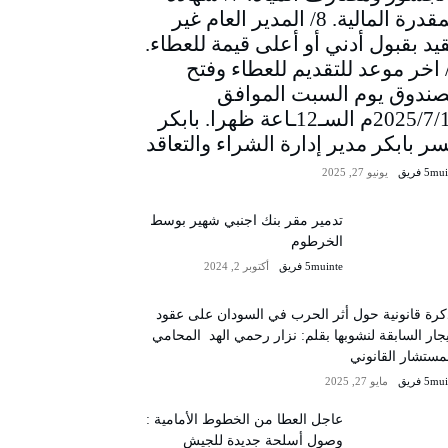
المقدرة المالية. 8/ المدير العام غير
يد بقبول أدني أو أعلى قيمة للعطاء.
/ اخر موعد للتقديم للعطاء وفتح
صندوق يوم السبت الموافق
2025/7/12م السـ12ـاعة ظهرا. بابكر
سر بابكر مدير إدارة الشراء والتعاقد
5m فريق
يونيو 27, 2025
تدمير مقر بنك اجنبي شهير بوسط
الخرطوم
5muinte فريق
أكتوبر 2, 2024
رة قانونية حول أثر الحرب في السودان على عقود
يجار السابقة لنشوبها بقلم: نزار رحمي الهد المحامي
مستشار القانوني
5m فريق
مايو 27, 2025
عاجل العطا من الخطوط الأمامية :
وصول أسلحة جديدة للجيش