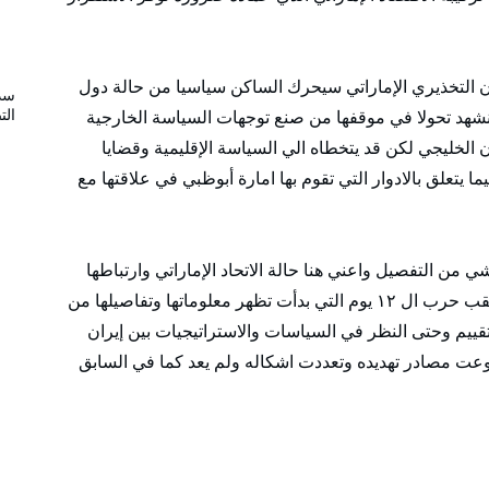
 التخذيري الإماراتي سيحرك الساكن سياسيا من حالة دول
سد
الت
مم ٧ إمارات أخرى ربما نشهد تحولا في موقفها من صنع توجهات السياسة الخارجية
لخليجي لكن قد يتخطاه الي السياسة الإقليمية وقضايا
ا يتعلق بالادوار التي تقوم بها امارة أبوظبي في علاقتها مع
ي من التفصيل واعني هنا حالة الاتحاد الإماراتي وارتباطها
بصراع الغرب في الملف النووي الايراني خاصة عقب حرب ال ١٢ يوم التي بدأت تظهر معلوماتها وتفاصيلها من
تقييم وحتى النظر في السياسات والاستراتيجيات بين إيران
نوعت مصادر تهديده وتعددت اشكاله ولم يعد كما في السابق