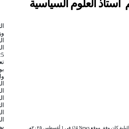
 استاذ العلوم السياسية
وز
ال
تع
بو
وا
ال
ال
ال
ال
ال
ال
ع i24 News في 1 أغسطس ٢٠٢٥م.