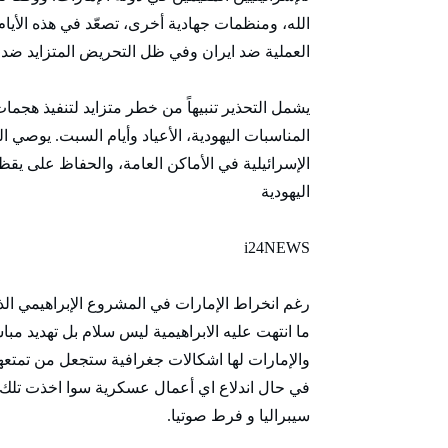
الله، ومنظمات جهادية أخرى، تصعّد في هذه الأيام
العملية ضد ايران وفي ظل التحريض المتزايد ضد 
يشمل التحذير تنبيهاً من خطر متزايد لتنفيذ هجم
المناسبات اليهودية، الأعياد وأيام السبت. يوصي ال
الإسرائيلية في الأماكن العامة، والحفاظ على ي
اليهودية
i24NEWS
رغم انخراط الإمارات في المشروع الإبراهيمي الذي
ما انتهت عليه الابراهيمية ليس سلام بل تهديد مبا
والإمارات لها اشكالات جغرافية ستجعل من تمتعه
في حال اندلاع اي أعمال عسكرية سوا اخذت تلك ال
سيبراليا و فرط صوتيا.