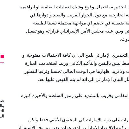
لتحذيرية باحتمال وقوع وشيك لعمليات انتقامية او ابراهيمية
 الخارجية مع دول الجوار القريب والبعيد وادوارها في
حية ضعيفة في خضم اي مواجهة محتملة نسبنا لطبيعة
اتي وبني عليه مجلس الأمن الإسرائيلي قراراته وهو تفعيل
دوث.
حذيري الإماراتي يلمح الي ان كافة الاحتمالات مفتوحة او
طط ليس باليقين والتأكيد الكافي وربما استخدمت العبارة
ت ولا تريد اظهارها في الوقت الحالي تحسبا وترقبا للتطور
البيان الإماراتي الي انه لم يتم القبض عليها بعد.
 انتقامي وقريب بالتشديد على رموز السلطة والأخيرة كبيرة
صند
وال
الت
الد
يراته على دولة الإمارات في المحتوي الأمني فقط ولكن
ركيبة الاقتصاد الإماراتي الذي عماده ضرورة توفر الاستقرار