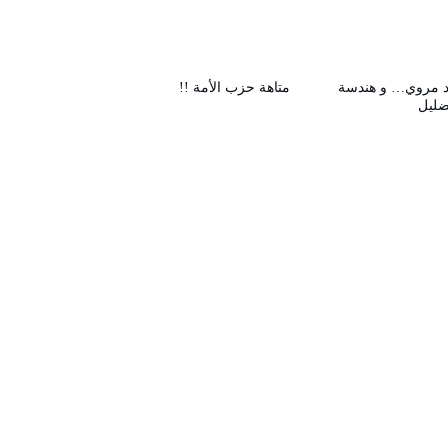
 مروي… و هندسة
متاهة حزب الأمة !!
ضليل