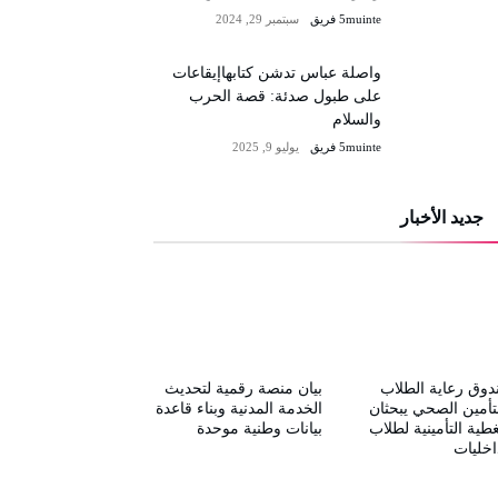
5muinte فريق
سبتمبر 29, 2024
واصلة عباس تدشن كتابهاإيقاعات
على طبول صدئة: قصة الحرب
والسلام
5muinte فريق
يوليو 9, 2025
جديد الأخبار
وق رعاية الطلاب
بيان منصة رقمية لتحديث
تأمين الصحي يبحثان
الخدمة المدنية وبناء قاعدة
غطية التأمينية لطلاب
بيانات وطنية موحدة
اخليات