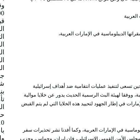
وق
العربية
قي
راتها الديبلوماسية في الإمارات العربية،
جم
شا
ين تسعى لتنفيذ عمليات انتقامية ضد أهداف إسرائيلية
بن
ة، ووفقا لهيئة البث الرسمية الحديث يدور عن خلايا موالية
تأ
مارات في إطار الجهود لتحييد هذه الخلايا التي لم يتم القبض
ال
حا
با
وماسية في الإمارات العربية، وكما أفدنا نشر تحذيرات سفر
ً لمجلس الأمن القومي الإسرائيلي، فإن إيران، وحماس، وحزب