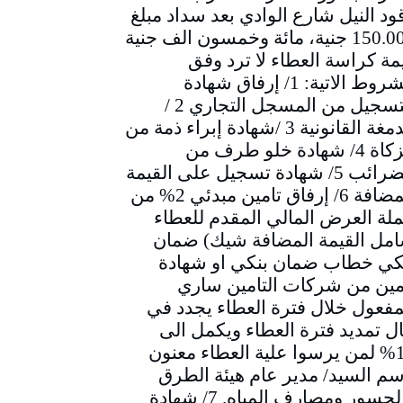
ود النيل شارع الوادي بعد سداد مبلغ
150.000 جنية، مائة وخمسون الف جنية
مة كراسة العطاء لا ترد وفق
الشروط الاتية: 1/ إرفاق شهادة
التسجيل من المسجل التجاري 2 /
الدمغة القانونية 3 /شهادة إبراء ذمة من
الزكاة 4/ شهادة خلو طرف من
الضرائب 5/ شهادة تسجيل على القيمة
المضافة 6/ إرفاق تامين مبدئي 2% من
لة العرض المالي المقدم للعطاء
مل القيمة المضافة شيك) ضمان
كي خطاب ضمان بنكي او شهادة
مين من شركات التامين ساري
مفعول خلال فترة العطاء يجدد في
ل تمديد فترة العطاء ويكمل الى
10% لمن يرسوا علية العطاء معنون
سم السيد/ مدير عام هيئة الطرق
والجسور ومصارف المياه. 7/ شهادة