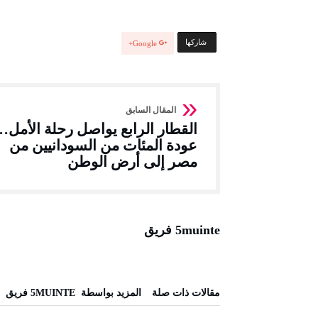
‫‫ شاركها‬
Google+
القطار الرابع يواصل رحلة الأمل…
عودة المئات من السودانيين من
مصر إلى أرض الوطن
5muinte فريق
‫مقالات ذات صلة‬
‫‫المزيد بواسطة‬ ‬ 5MUINTE فريق