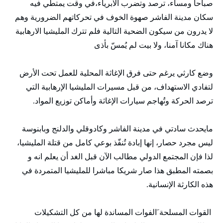
صباحا ومساء، ترصد وتضرب الابرياء،في وقت يمتطي فيه
سكان مدينة الفاشر صهوة الخوف في تحركاتهم الضرورية وهم
لا يدرون من سيكون الضحية التالية فلم تترك المليشيا الارهابية
هناك مكانا آمنا، ولا بيت لم يُمسّ بأذى
وضع كارثي يرغم حتى فرق الإغاثة المحلية للعمل تحت الأرض
لتفادي الاستهداف، من قبل مسيرات المليشيا الإرهابية التي
ترصد الحركة وتُهاجم سيارات الإغاثة وأماكن توزيع المواد.
مايحدث سادتي في مدينة الفاشر وكادوقلي والدلنج وبابنوسة
ليس مجرد حصار، إنها إبادة تُنفّذ بوعي كامل من قتلة المليشيا،
لذا فإن المجتمع الدولي مطالب الآن قبل الغد أن يعلم انه و
بصمته المطبق هذا صار شريكا مباشرا للمليشيا المتمردة في
هذه الكارثة الإنسانية.
القوات المسلحة َالفوات المساندة لها من كل التشكيلات