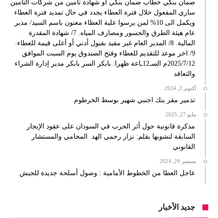
ضمان بنكي خطاب ضمان بنكي او شهادة تأمين من شركات التامين
ساري المفعول خلال فترة العطاء يجدد في حال تمديد فترة العطاء
ويكمل الى 10% لمن يرسوا علية العطاء معنون باسم السيد/ مدير
عام هيئة الطرق والجسور ومصارف المياه. 7/ شهادة المقدرة
المالية. 8/ المدير العام غير مقيد بقبول أدني أو أعلى قيمة للعطاء.
9/ اخر موعد للتقديم للعطاء وفتح الصندوق يوم السبت الموافق
2025/7/12م السـ12ـاعة ظهرا. بابكر السر بابكر مدير إدارة الشراء
والتعاقد
أكتوبر 2, 2024
تدمير مقر بنك اجنبي شهير بوسط الخرطوم
مايو 27, 2025
مذكرة قانونية حول أثر الحرب في السودان على عقود الإيجار
السابقة لنشوبها بقلم: نزار رحمي الهد المحامي والمستشار
القانوني
سبتمبر 29, 2024
عاجل العطا من الخطوط الأمامية : وصول أسلحة جديدة للجيش
جديد الأخبار