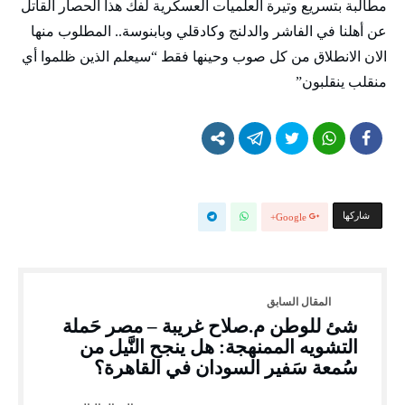
مطالبة بتسريع وتيرة العلميات العسكرية لفك هذا الحصار القاتل
عن أهلنا في الفاشر والدلنج وكادقلي وبابنوسة.. المطلوب منها
الان الانطلاق من كل صوب وحينها فقط “سيعلم الذين ظلموا أي
منقلب ينقلبون”
‫‫ شاركها‬
Google+
شئ للوطن م.صلاح غريبة – مصر حَملة
التشويه الممنهجة: هل ينجح النَّيل من
سُمعة سَفير السودان في القاهرة؟