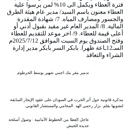
فترة العطاء ويكمل الى 10% لمن يرسوا علية
العطاء معنون باسم السيد/ مدير عام هيئة الطرق
والجسور ومصارف المياه. 7/ شهادة المقدرة
المالية. 8/ المدير العام غير مقيد بقبول أدني أو
أعلى قيمة للعطاء. 9/ اخر موعد للتقديم للعطاء
وفتح الصندوق يوم السبت الموافق 2025/7/12م
السـ12ـاعة ظهرا. بابكر السر بابكر مدير إدارة
الشراء والتعاقد
تدمير مقر بنك اجنبي شهير بوسط الخرطوم
مذكرة قانونية حول أثر الحرب في السودان على عقود الإيجار السابقة
لنشوبها بقلم: نزار رحمي الهد المحامي والمستشار القانوني
عاجل العطا من الخطوط الأمامية : وصول أسلحة
جديدة للجيش