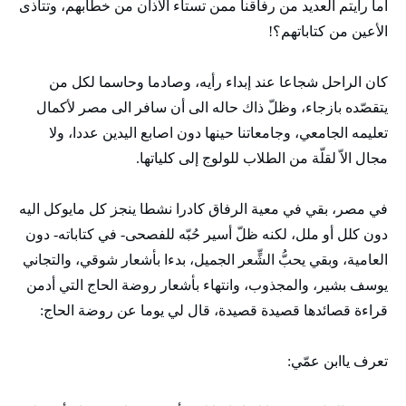
أما رأيتم العديد من رفاقنا ممن تستاء الآذان من خطابهم، وتتأذى
الأعين من كتاباتهم؟!
كان الراحل شجاعا عند إبداء رأيه، وصادما وحاسما لكل من
يتقصّده بازجاء، وظلّ ذاك حاله الى أن سافر الى مصر لأكمال
تعليمه الجامعي، وجامعاتنا حينها دون اصابع اليدين عددا، ولا
مجال الاّ لقلّة من الطلاب للولوج إلى كلياتها.
في مصر، بقي في معية الرفاق كادرا نشطا ينجز كل مايوكل اليه
دون كلل أو ملل، لكنه ظلّ أسير حُبّه للفصحى- في كتاباته- دون
العامية، وبقي يحبُّ الشٍّعر الجميل، بدءا بأشعار شوقي، والتجاني
يوسف بشير، والمجذوب، وانتهاء بأشعار روضة الحاج التي أدمن
قراءة قصائدها قصيدة قصيدة، قال لي يوما عن روضة الحاج:
تعرف ياابن عمّي: