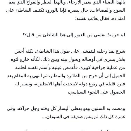
يالهذا الضياء الذي يغمر الأرجاء، ويالهذا العطر والفواح الذي يعم
السوح والفضاءات، جال ببصره فإذا بالورود تكتنف الشاطئ على
امتداده، فقال يعاتب نفسه:
لِمَ حرمتُ نفسي من العبور إلى هذا الشاطئ من قبل؟!
شرع يمد رجليه ليتمشى على طول هذا الشاطئ، لكنه أحس
بخَدَر يسرى في أوصاله ويحول بينه وبين ذلك، لكأنه خارج لتوه
من عملية جراحية كبيرة، فأغمض عينيه وأسلم نفسه لحلمه
الجميل إلى أن خرج من الطائرة والمطار، ثم انتهى به المقام بعد
فترة قليلة في ربوع دولة لايتحدث أهلها الانجليزية، وتيسر له
الحصول على اللجوء السياسي،
ومضت به السنون وهو يعطي اليسار كل وقته وجل حراكه، وفي
غمرة كل ذلك لم ينسَ صديقه في السودان…