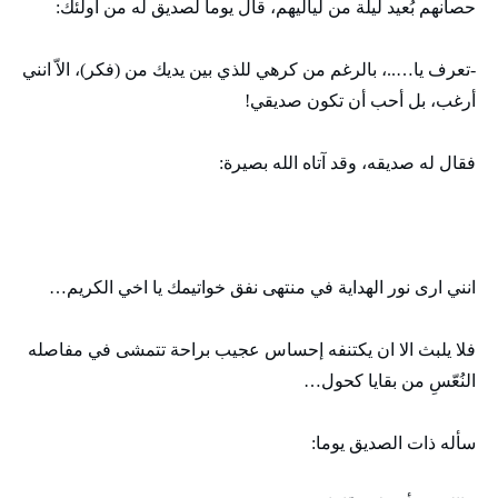
حصانهم بُعيد ليلة من لياليهم، قال يوما لصديق له من اولئك:
-تعرف يا…..، بالرغم من كرهي للذي بين يديك من (فكر)، الاّ انني
أرغب، بل أحب أن تكون صديقي!
فقال له صديقه، وقد آتاه الله بصيرة:
انني ارى نور الهداية في منتهى نفق خواتيمك يا اخي الكريم…
فلا يلبث الا ان يكتنفه إحساس عجيب براحة تتمشى في مفاصله
النُعّسِ من بقايا كحول…
سأله ذات الصديق يوما: