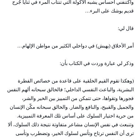
واكتنفني أحساس يشبه الأكولة التي تنتاب المرء في ثنايا جُرح
قديم يوشك على البرء…
قال لي:
أمر الأخلاق (يهبش) في دواخلي الكثير من مواطن الإلهام…
وذكر لي عبارة وردت في الكتاب بأن:
(وهكذا تقوم القيم الخلقية على قاعدة من خصائص الفطرة
البشرية، والباعث النفسي الداخلي؛ فالخالق سبحانه ألهم النفس
فجورها وتقواها، حتى تتمكن من التمييز بين الخير والشر،
والجميل والقبيح، والنافع والضار. والخالق سبحانه مكّن الإنسان
من حرية اختيار السلوك على أساس تلك المعرفة التمييزية.
وتنبعث في نفس الإنسان مشاعر متفاوتة نتيجة ذلك السلوك، ألا
ترى أن النفس ترتاح وتأنس لسلوك الخير، وتضطرب وتأسى