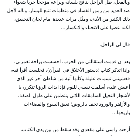
وبالفعل، ظل الراحل ينافح بلسانه ويراعه مؤججا حربا شعواء
ضد العديد من رموز الفساد في منظمات تتبع لليسار، وناله لأجل
ذلك الكثير من الأذى، ومثُل مرات عديدة امام لجان التحقيق،
لكنه عصيا على الانحناء والانكسار…
قال لي الراحل:
بعد ان قدمت استقالتي من الحزب، احسست براحة تغمرني،
وإذا اتذكر كتاب (دستور الأخلاق في القرآن)، فجلست أقرأ فيه،
فغشيتني نسمات عليلة وكأنها آتية من شاطئ آخر غير الذي
أعيش عليه، أسلمت نفسي للنوم فإذا بذات الرؤيا تتكرر، يا
لأشجار النخيل السامقات اللائي ينتظمن على طول الضفة،
والأزاهر والورود تحف بالروض؛ تعبق السوح والفضاءات
باريجها…
أرحت راسي على مقعدي وقد سقط من بين يدي الكتاب،