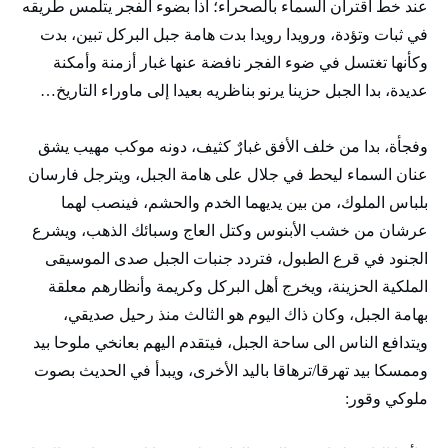
عند خط اقتران السماء بالصحراء؛ اذا بضوء الفجر يتلمس طريقه
في ثبات وتؤدة، ورويدا رويدا بدت هامة جبل البركل تبين، بدت
وكأنها تغتسل في ضوء الفجر نافضة عنها غبار أزمنة وأمكنة
عديدة، بدا الجبل حزينا يرنو بناظريه بعيدا إلى ماوراء التاريخ…
وفجأة، بدا من خلف الأفق غبارٌ كثيف، دونه موكب مهيب يشق
عنان السماء ليحط في جلال على هامة الجبل، ويترجل فارسان
بلباس الملوك، من بين يديهما الخدم والحشم، فينصب لهما
عرشان من خشب الأبنوس وكتل العاج وسبائك الذهب، ويشرع
الجنود في قرع الطبول، فتردد جنبات الجبل صدى الموسيقى
الملكية الحزينة، ويخرج أهل البركل وكريمة وأنظارهم معلقة
بهامة الجبل، وكان ذاك اليوم هو الثالث منذ رحيل صديقي،
ويتدافع الناس الى ساحة الجبل، فيتقدم اليهم بعانخي ملوحا بيد
وممسكا بيد تهرقا/ترهاقا باليد الأخرى، ويبدأ في الحديث بصوت
ملوكي وقور: