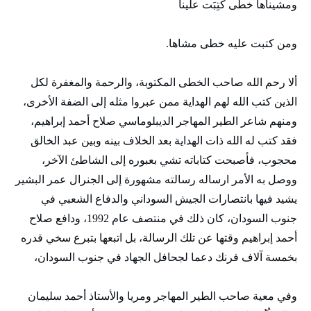
ومشيناها خطى كُتِبَت علينا
ومن كتبت عليه خطى مشاها.
ألا رحم الله صاحب الخطى المكتوبة، والرحمة والمغفرة لكل
الذين كتب الله لهم الهداية ممن عبروا مثله إلى الضفة الأخرى،
ومنهم شاعر الطير المهاجر الديبلوماسي صلاح أحمد إبراهيم،
فقد كتب له الله ذات الهداية بعد الخلاف بينه وبين عبد الخالق
محجوب، فأصبحت كتاباته تشي بعبوره إلى الشاطئ الآخر،
ووصل به الأمر ارساله رسالته مشهورة إلى الجنرال عمر البشير
يشيد فيها بانتصارات الجيش السوداني والدفاع الشعبي في
جنوب السودان، كان ذلك في منتصف عام 1992، ودافع صلاح
أحمد إبراهيم وقتها عن تلك الرسالة، بل اتبعها بتبرع سخي قدره
بخمسة آلاف فرنك دعما لجحافل الجهاد في جنوب السودان،
وفي معية صاحب الطير المهاجر ومريا والأستاذ أحمد سليمان