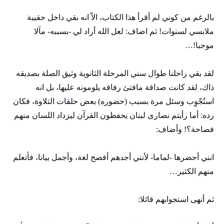
بالرغم من كوني لم أقرأ هذا الكتاب، الاّ انه بقي داخل حقيبة
ملابسي لسنوات! ثم اضاف: لعل الله أراد لي -بسببه- مآلا
موجبا!…
لقد بقي راحلنا طوال سني المرحلة الثانوية وثيق الصلة بصديقه
ذاك، لقد كانت صداقة مافتئ رفاقه يلومونه عليها، بل انه
استُجْوِب وسئل مرة بسبب (حضوره) بعض حلقات التلاوة، فكان
رده: أما رأيتم نصارى لبنان يحفظون القرآن ليزداد اللسان منهم
فصاحة؟! وأضاف:
انني أحضرها -لماما- لأنني أجدهم أفصح لغة، وأجمل بيانا، فأتعلم
منهم الكثير…
ثم أنهى استجوابهم قائلا: