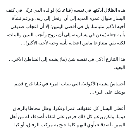
هذه الظلال أذكتها في نفسه (قناعاتُ) لوالده الذي تربّى في كنف
اليسار طوال عمره المديد إلى أن ارتحل إلى ربه، وبرغم نشأة
أخيه الأكبر متيامنا، بل في أقصى اليمين؛ إلا أن اعجاب صديقي
بأبيه جعله يُمعن في يساريته، إلى أن تزوج وأنجب البنين والبنات،
لكنه بقي متنازعا مابين اعجابه بأبيه وحبه لأخيه الأكبر!…
هذا التنازع أذكى في نفسه شئ (ما) يشده إلى الشاطئ الآخر…
البعيد.
أحساسٌ يشبه (الأكولة)، التي تنتاب المرء في ثنايا جُرح قديم
يوشك على البرء…
أعطى اليسار كل عنفوانه، عمرا وفكرا، وظل محاطا بالرفاق
دوما، ولكن برغم كل ذلك حرص على انتقاء أصدقاء له من أهل
اليمين، أصدقاء يأوي اليهم كلما جنح به مركب الرفاق، أو كبا