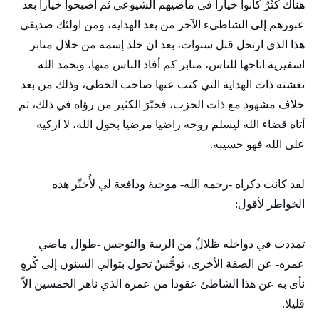
هناك كُثُرٌ كانوا خيارا في ماضيهم الشيوعي ثم أصبحوا خيارا بعد
عبورهم إلى الشاطيء الآخر من بعد الهداية، ومن اولئك صديقي
هذا الذي ارتحل قبل سنوات، بعد ان خلد إسمه من خلال منابر
اسفيرية اتاحها للناس، منابر كم أفاد الناس منها، وبحمد الله
تغشته ذات الهداية التي كتب عنها صاحب الخطى، وذلك من بعد
خلاف مشهود مع ذات الحزب، فحبّرَ الكثير من رؤاه في ذلك، ثم
أتاه قضاء الله ليسلم روحه راضيا مرضيا بحول الله، لا ازكيه
على الله فهو حسيبه.
لقد كانت ذكراه -رحمه الله- موحية ودافعة لي لأُحَبِّر هذه
الخواطر لأقول:
تمددت في دواخله ظلالٌ من الريبة والتوجس -طوال ماضي
عمره- عن الضفة الأخرى، توجُّسٌ تحول بتوالي السنون إلى كُرهٍ
نأى به عن هذا الشاطئ عقودا من عمره الذي ناهز الخمسين الاّ
قليلا.