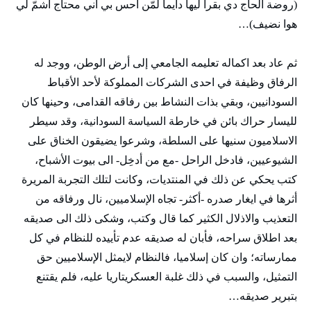
(روضة الحاج دي بقرا ليها دايما لمّن أحس بي اني محتاج أشمّ لي
هوا نضيف)…
ثم عاد بعد اكماله تعليمه الجامعي إلى أرض الوطن، ووجد له
الرفاق وظيفة في احدى الشركات المملوكة لأحد الأقباط
السودانيين، وبقي بذات النشاط بين رفاقه القدامى، وحينها كان
لليسار حراك بائن في خارطة السياسة السودانية، وقد سيطر
الاسلاميون سنيها على السلطة، وشرعوا يضيقون الخناق على
الشيوعيين، فادخل الراحل -مع من أدخِل- الى بيوت الأشباح،
كتب يحكي عن ذلك في المنتديات، وكانت لتلك التجربة المريرة
أثرها في ايغار صدره -أكثر- تجاه الإسلاميين، نال ورفاقه من
التعذيب والاذلال الكثير كما قال وكتب، وشكى ذلك الى صديقه
بعد اطلاق سراحه، فأبان له صديقه عدم تأييده للنظام في كل
ممارساته؛ وان كان إسلاميا، فالنظام لايمثل الإسلاميين حق
التمثيل، والسبب في ذلك غلبة العسكريتاريا عليه، فلم يقتنع
بتبرير صديقه…