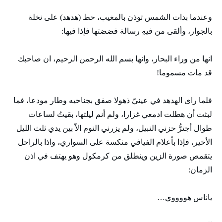
وعندما بدات الشمس توذن بالمغيب، حط (هدهد) على نخلة
بالجوار، وألقى من فيهِ رسالة فضضتها فإذا فيها:
انها من وراء البحار، وانها بسم الله الرحمن الرحيم، ان صاحبك
قد مات مسموما!
فلما راى الهدهد في عينيّ ذهولا صفق بجناحيه وطار مودعا، فما
لبثت أن هطلت ادمعي غزارا، ولم أنم ليلتها، بقيتُ لساعات
طوال أجترُّ حزني النبيل، ولم يزرني النوم الاّ بين يدي ثلث الليل
الأخير، فإذا بأعلام الفيافي منكسة على السواري، واذا بالراحل
يتقمص صورة الزين وينطلق من كرمكول وهو يهتف في اذن
الزمان:
ياناس هووووي…