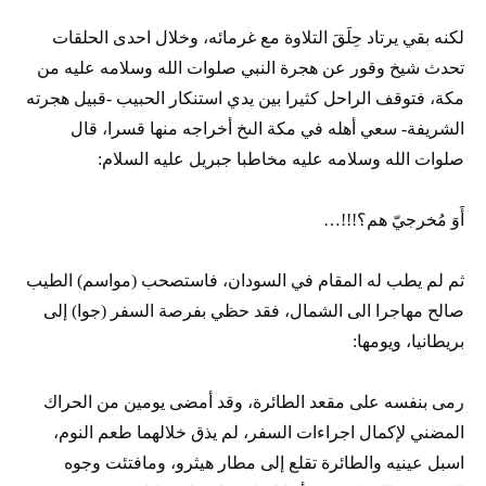
لكنه بقي يرتاد حِلَقَ التلاوة مع غرمائه، وخلال احدى الحلقات
تحدث شيخ وقور عن هجرة النبي صلوات الله وسلامه عليه من
مكة، فتوقف الراحل كثيرا بين يدي استنكار الحبيب -قبيل هجرته
الشريفة- سعي أهله في مكة الىخ أخراجه منها قسرا، قال
صلوات الله وسلامه عليه مخاطبا جبريل عليه السلام:
أَوَ مُخرجيّ هم؟!!!…
ثم لم يطب له المقام في السودان، فاستصحب (مواسم) الطيب
صالح مهاجرا الى الشمال، فقد حظي بفرصة السفر (جوا) إلى
بريطانيا، ويومها:
رمى بنفسه على مقعد الطائرة، وقد أمضى يومين من الحراك
المضني لإكمال اجراءات السفر، لم يذق خلالهما طعم النوم،
اسبل عينيه والطائرة تقلع إلى مطار هيثرو، ومافتئت وجوه