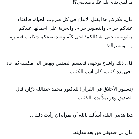
ماالذي ينأى بك عنّا ياصديقي؟!
قال: فكركم هذا يقتل الابداع في كل ضروب الحياة، فالغناء
عندكم حرام، والتصوير حرام، والحرية على اجمالها عندكم
منقوصة، حتى اشكالكم؛ لحى كثّة وعند بعضكم جلاليب قصيرة
و…ومسواك!.
قال ذلك واشاح بوجهه، فابتسم الصديق ونهض الى مكتبته ثم عاد
وفي يده كتاب، كان اسم الكتاب:
(دستور الأخلاق في القرآن) للدكتور محمد عبدالله درّاز، قال
الصديق وهو يمدُّ يده بالكتاب:
هذا هديتي اليك، أسألك بالله أن تقرأه ان رأيت ذلك…
قال لي صديقي من بعد هدايته: