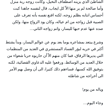
الشاطئ الذي يزينه اصطفاف النخيل، وكانت زوجه ربة منزل
وأما صالحة لم ير منها الاّ كل ايجاب، قال لنفسه جاهدا كبت
أحساس انتابه بظلم زوجه، لكنه اقنع نفسه بأنه تعرف على
الصبية قبل زواجه من ام عياله، وكان يود الزواج منها، ولكن
صده عنها عدم حبها لليسار، واتم زواجه الثاني…
وشرع يبتعد بمشاعره يوما بعد يوم عن عوالم اليسار، وبدأ يشتط
أكثر في حربه لبؤر الفساد المستشري في العديد من المنظمات
التي يديرها الرفاق، فما كان منهم الاّ أن حاربوه حربا شعواء من
خلال العديد من الوسائط، ورفعوا عليه الدعاوى القضائية، لكنه
بتوفيق الله كسبها، فساءهم ذلك كثيرا، الى أن وصل بهم الأمر
الى أخراجه من شاطئه
وياله من يوم!
وجاء اليوم…