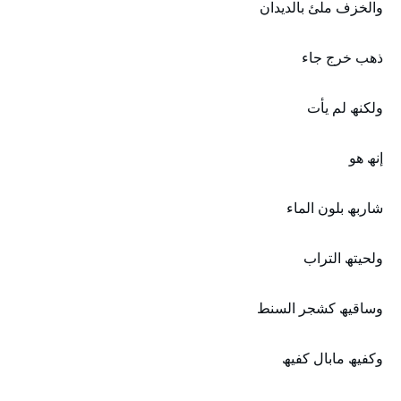
والخزف ملئ بالديدان
ذھب خرج جاء
ولكنھ لم يأت
إنھ ھو
شاربھ بلون الماء
ولحيتھ التراب
وساقيھ كشجر السنط
وكفيھ مابال كفيھ