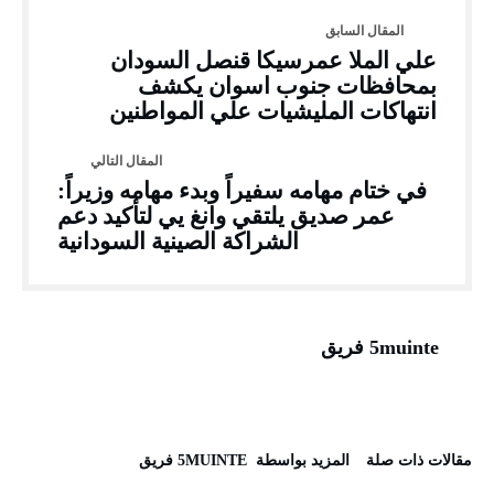
علي الملا عمرسيكا قنصل السودان
بمحافظات جنوب اسوان يكشف
انتهاكات المليشيات علي المواطنين
في ختام مهامه سفيراً وبدء مهامه وزيراً:
عمر صديق يلتقي وانغ يي لتأكيد دعم
الشراكة الصينية السودانية
5muinte فريق
‫مقالات ذات صلة‬
‫‫المزيد بواسطة‬ ‬ 5MUINTE فريق