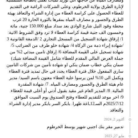
ومصارف المياه عن حاجتها الي توريد لمبات تعمل بالطاقة الشمسية
لإنارة الطرق بولاية الخرطوم، وعلى الشركات الراغبة في التقديم
للعطاء الحصول على كراسة العطاء من إدارة الشراء والتعاقد بهيئة
الطرق والجسور و مصارف المياه بمقرها بالثورة الحارة 20 غرب
محطة وقود النيل شارع الوادي بعد سداد مبلغ 150.000 جنية، مائة
وخمسون الف جنية قيمة كراسة العطاء لا ترد وفق الشروط الاتية:
1/ إرفاق شهادة التسجيل من المسجل التجاري 2 /الدمغة القانونية 3
/شهادة إبراء ذمة من الزكاة 4/ شهادة خلو طرف من الضرائب 5/
شهادة تسجيل على القيمة المضافة 6/ إرفاق تامين مبدئي 2% من
جملة العرض المالي المقدم للعطاء شامل القيمة المضافة شيك)
ضمان بنكي خطاب ضمان بنكي او شهادة تأمين من شركات التامين
ساري المفعول خلال فترة العطاء يجدد في حال تمديد فترة العطاء
ويكمل الى 10% لمن يرسوا علية العطاء معنون باسم السيد/ مدير
عام هيئة الطرق والجسور ومصارف المياه. 7/ شهادة المقدرة
المالية. 8/ المدير العام غير مقيد بقبول أدني أو أعلى قيمة للعطاء.
9/ اخر موعد للتقديم للعطاء وفتح الصندوق يوم السبت الموافق
2025/7/12م السـ12ـاعة ظهرا. بابكر السر بابكر مدير إدارة الشراء
والتعاقد
أكتوبر 2, 2024
تدمير مقر بنك اجنبي شهير بوسط الخرطوم
مايو 27, 2025