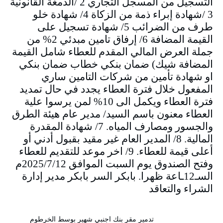
التسجيل من المسجل التجاري 2 /الدمغة القانونية
3 /شهادة إبراء ذمة من الزكاة 4/ شهادة خلو
طرف من الضرائب 5/ شهادة تسجيل على
القيمة المضافة 6/ إرفاق تامين مبدئي 2% من
جملة العرض المالي المقدم للعطاء شامل القيمة
المضافة شيك) ضمان بنكي خطاب ضمان بنكي
او شهادة تأمين من شركات التامين ساري
المفعول خلال فترة العطاء يجدد في حال تمديد
فترة العطاء ويكمل الى 10% لمن يرسوا علية
العطاء معنون باسم السيد/ مدير عام هيئة الطرق
والجسور ومصارف المياه. 7/ شهادة المقدرة
المالية. 8/ المدير العام غير مقيد بقبول أدني أو
أعلى قيمة للعطاء. 9/ اخر موعد للتقديم للعطاء
وفتح الصندوق يوم السبت الموافق 2025/7/12م
السـ12ـاعة ظهرا. بابكر السر بابكر مدير إدارة
الشراء والتعاقد
تدمير مقر بنك اجنبي شهير بوسط الخرطوم