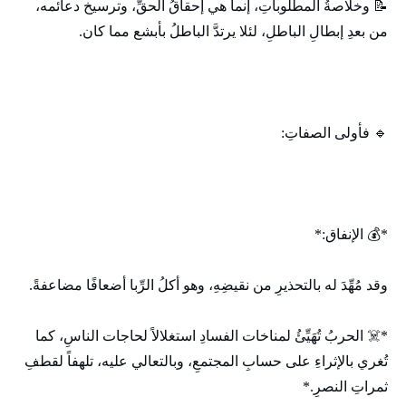
📝 وخلاصةُ المطلوباتِ، إنما هي إحقاقُ الحقِّ، وترسيخ دعائمه،
من بعدِ إبطالِ الباطلِ، لئلا يرتدَّ الباطلُ بأبشع مما كان.
🔹 فأولى الصفاتِ:
*💰 الإنفاق:*
وقد مُهِّدَ له بالتحذيرِ من نقيضِهِ، وهو أكلُ الرِّبا أضعافًا مضاعفةً.
*☠️ الحربُ تُهَيِّئُ لمناخات الفسادِ استغلالاً لحاجات الناسِ، كما
تُغري بالإثراءِ على حسابِ المجتمعِ، وبالتعالي عليه، تلهفاً لقطفِ
ثمراتِ النصرِ.*