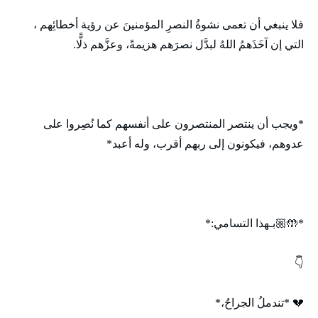
فلا ينبغي أن تعمى نشوةُ النصرِ المؤمنينَ عن رؤية أخطائِهم ،
التي إن آخَذَهمُ اللهُ لبدَّل نصرَهم هزيمةً، وعزَّهم ذلًّا.
*ويجب أن ينتصر المنتصرون على أنفسهم كما نُصِروا على
عدوهم، فيكونون إلى ربهم أقرب، وله أعبد*
*🤲🏼بـهذا التسامي:*
👇
💔 *تندملُ الجراحُ،*