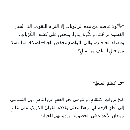
*🖐️ولا عاصم من هذه الرعونات إلا التزام التقوى، التى تُحيل
القسوة تراحُمًا، والأًثَرَة إيثارا، وتحض على كشف الكُرُباتِ،
وقضاء الحاجاتِ، وإلى التواضع وخفض الجناحِ إصلاحًا لما فسدَ
من حالٍ أو تلف من مالٍ*
*🤝 كظمُ الغيظِ*
كبحُ نزواتِ الانتقامِ، والترقي نحوَ العفوِ عن الناسِ، بل التسامي
إلى آفاقِ الإحسانِ، وهذا معنًى يؤكدُه القرآنُ الكريمُ، على علمٍ
بإمعان الأعداء في الخصومة، وإدمانهم للخيانةِ