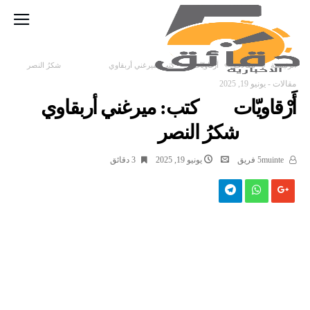
‫الرئيسية‬
مقالات
أَرْقاويّات كتب: ميرغني أربقاوي شكرُ النصر
مقالات
-
يونيو 19, 2025
أَرْقاويّات كتب: ميرغني أربقاوي
شكرُ النصر
5muinte فريق
يونيو 19, 2025
3 ‫دقائق‬