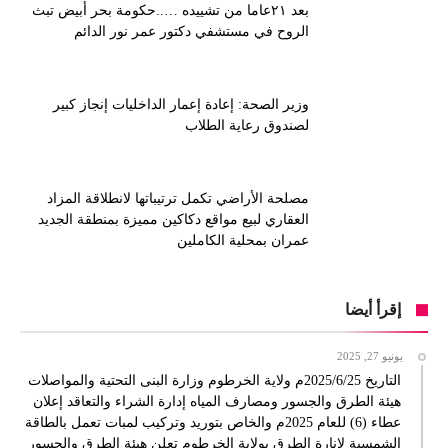
بعد ٢١عاما من تشييده …..حكومة بحر أبيض تبث
الروح في مستشفي دكتور عمر نور الدائم
وزير الصحة: إعادة إعمار الداخليات إنجاز كبير
لصندوق رعاية الطلاب
مصلحة الأراضي تكمل ترتيباتها لانطلاقة المزاد
العقاري لبيع مواقع دكاكين مميزة بمنطقة الجديد
عمران بمحلية الكاملين
إقرأ أيضا
يونيو 27, 2025
التاريخ 2025/6/25م ولاية الخرطوم وزارة البنى التحتية والمواصلات
هيئة الطرق والجسور ومصارف المياه إدارة الشراء والتعاقد إعلان
عطاء (6) للعام 2025م والخاص بتوريد وتركيب لمبات تعمل بالطاقة
الشمسية لإنارة الطرق بولاية الخرطوم تعلن هيئة الطرق والجسور