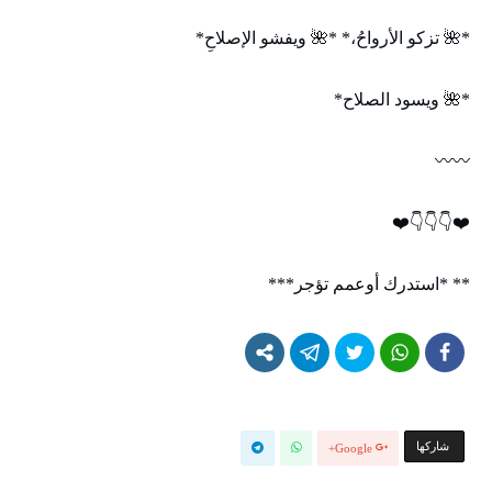
*🌺 تزكو الأرواحُ،* *🌺 ويفشو الإصلاحِ*
*🌺 ويسود الصلاح*
〰️〰️
❤️👇👇👇❤️
** *استدرك أوعمم تؤجر***
‫‫ شاركها‬
Google+