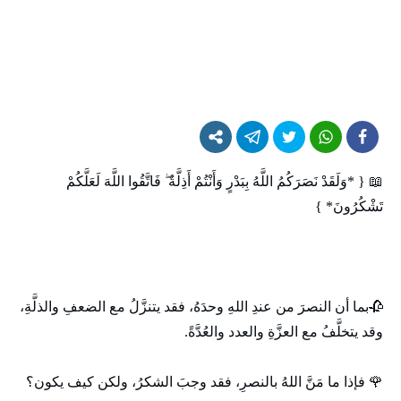
📖 { *وَلَقَدْ نَصَرَكُمُ اللَّهُ بِبَدْرٍ وَأَنْتُمْ أَذِلَّةٌ ۖ فَاتَّقُوا اللَّهَ لَعَلَّكُمْ
تَشْكُرُونَ* }
🥀بما أن النصرَ من عندِ اللهِ وحدَهُ، فقد يتنزَّلُ مع الضعفِ والذلَّةِ،
وقد يتخلَّفُ مع العزَّةِ والعدد والعُدَّةً.
🌹 فإذا ما مَنَّ اللهُ بالنصرِ، فقد وجبَ الشكرُ، ولكن كيف يكون؟