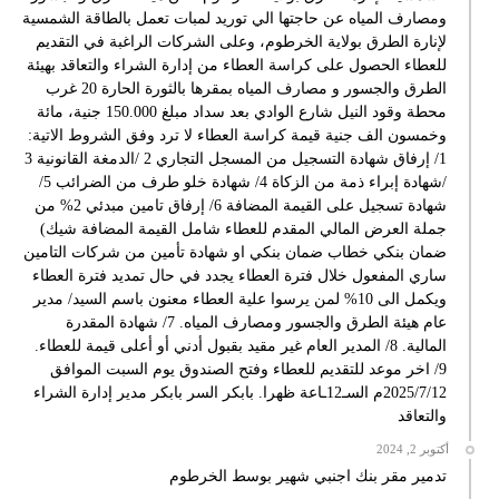
ومصارف المياه عن حاجتها الي توريد لمبات تعمل بالطاقة الشمسية
لإنارة الطرق بولاية الخرطوم، وعلى الشركات الراغبة في التقديم
للعطاء الحصول على كراسة العطاء من إدارة الشراء والتعاقد بهيئة
الطرق والجسور و مصارف المياه بمقرها بالثورة الحارة 20 غرب
محطة وقود النيل شارع الوادي بعد سداد مبلغ 150.000 جنية، مائة
وخمسون الف جنية قيمة كراسة العطاء لا ترد وفق الشروط الاتية:
1/ إرفاق شهادة التسجيل من المسجل التجاري 2 /الدمغة القانونية 3
/شهادة إبراء ذمة من الزكاة 4/ شهادة خلو طرف من الضرائب 5/
شهادة تسجيل على القيمة المضافة 6/ إرفاق تامين مبدئي 2% من
جملة العرض المالي المقدم للعطاء شامل القيمة المضافة شيك)
ضمان بنكي خطاب ضمان بنكي او شهادة تأمين من شركات التامين
ساري المفعول خلال فترة العطاء يجدد في حال تمديد فترة العطاء
ويكمل الى 10% لمن يرسوا علية العطاء معنون باسم السيد/ مدير
عام هيئة الطرق والجسور ومصارف المياه. 7/ شهادة المقدرة
المالية. 8/ المدير العام غير مقيد بقبول أدني أو أعلى قيمة للعطاء.
9/ اخر موعد للتقديم للعطاء وفتح الصندوق يوم السبت الموافق
2025/7/12م السـ12ـاعة ظهرا. بابكر السر بابكر مدير إدارة الشراء
والتعاقد
أكتوبر 2, 2024
تدمير مقر بنك اجنبي شهير بوسط الخرطوم