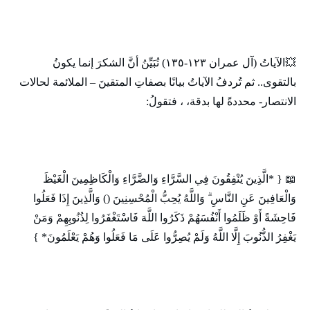
💥الآياتُ (آل عمران ١٢٣-١٣٥) تُبَيِّنُ أنَّ الشكرَ إنما يكونُ
بالتقوى.. ثم تُردفُ الآياتُ بيانًا بصفاتِ المتقينَ – الملائمة لحالات
الانتصار- محددةً لها بدقة، ، فتقولُ:
📖 { *الَّذِينَ يُنْفِقُونَ فِي السَّرَّاءِ وَالضَّرَّاءِ وَالْكَاظِمِينَ الْغَيْظَ
وَالْعَافِينَ عَنِ النَّاسِ ۗ وَاللَّهُ يُحِبُّ الْمُحْسِنِينَ () وَالَّذِينَ إِذَا فَعَلُوا
فَاحِشَةً أَوْ ظَلَمُوا أَنْفُسَهُمْ ذَكَرُوا اللَّهَ فَاسْتَغْفَرُوا لِذُنُوبِهِمْ وَمَنْ
يَغْفِرُ الذُّنُوبَ إِلَّا اللَّهُ وَلَمْ يُصِرُّوا عَلَى مَا فَعَلُوا وَهُمْ يَعْلَمُونَ* }