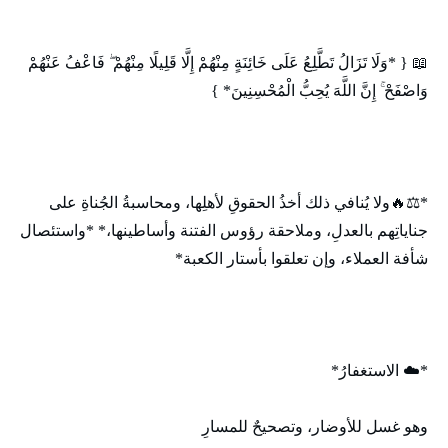
📖 { *وَلَا تَزَالُ تَطَّلِعُ عَلَى خَائِنَةٍ مِنْهُمْ إِلَّا قَلِيلًا مِنْهُمْ ۖ فَاعْفُ عَنْهُمْ
وَاصْفَحْ ۚ إِنَّ اللَّهَ يُحِبُّ الْمُحْسِنِينَ* }
*⚖️🔥ولا يُنافي ذلك أخذُ الحقوقِ لأهلِها، ومحاسبةُ الجُناةِ على
جناياتِهم بالعدلِ، وملاحقة رؤوس الفتنة وأساطينها،* *واستئصال
شأفة العملاء، وإن تعلقوا بأستار الكعبة*
*☁️ الاستغفارُ*
وهو غسل للأوضار، وتصحيحٌ للمسارِ