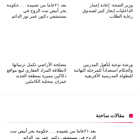
وزير الصحة: إعادة إعمار
بعد ٢١عاما من تشييده …..حكومة
الداخليات إنجاز كبير لصندوق
بحر أبيض تبث الروح في
رعاية الطلاب
مستشفي دكتور عمر نور الدائم
ورشة نوعية لتأهيل المدربين
مصلحة الأراضي تكمل ترتيباتها
والحكام استعداداً للمرحلة النهائية
لانطلاقة المزاد العقاري لبيع مواقع
للبطولة المدرسية الأفريقية
دكاكين مميزة بمنطقة الجديد
عمران بمحلية الكاملين
مقالات ساخنة
بعد ٢١عاما من تشييده …..حكومة بحر أبيض تبث
الروح في مستشفي دكتور عمر نور الدائم