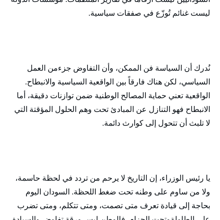
ليست غنائم تُوزّع في صفقات سياسية.
نُدرك أن السياسة فن الممكن، وأن التفاوض جزءمن العمل
السياسي، لكن هناك فارقاً بين الواقعية السياسية والانبطاح.
الواقعية تعني حماية المصالح الوطنية ضمن توازنات دقيقة، أما
الانبطاح فهو التنازل عن المبادئ تحت وهم الحلول المؤقتة التي
لا تلبث أن تتحول إلى كوارث دائمة.
يا رئيس الوزراء، إن التاريخ لا يرحم من تردد في لحظة حاسمة،
ولا من ساوم على وطنه تحت ضغط اللحظة. السودان اليوم
بحاجة إلى قيادة تعرف متى تصمت، ومتى تتكلم، ومتى تضرب
على الطاولةوتحت الحزام. فالوطن ليس ورقة تفاوض والسيادة