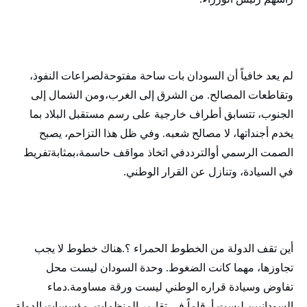
لم يعد خافياً أن السودان بات ساحة مفتوحةلصراعات النفوذ،
وتقاطعات المصالح. من الشرق إلى الغرب،ومن الشمال إلى
الجنوب، تتسابق أطراف خارجية على رسم مستقبل البلاد بما
يخدم أجنداتها، لا مصالح شعبه. وفي ظل هذا التزاحم، يصبح
الصمت الرسمي أوالترددفي اتخاذ مواقف حاسمة،بمثابةتفريط
في السيادة، وتنازل عن القرار الوطني.
أين تقف الدولة من الخطوط الحمراء ؟.هناك خطوط لا يجب
تجاوزها، مهما كانت الضغوط. وحدة السودان ليست محل
تفاوض وسيادة قراره الوطني ليست ورقة مساومة.دماء
السودانيين ليست أرقاماً في تقارير المنظمات. مؤسسات الدولة