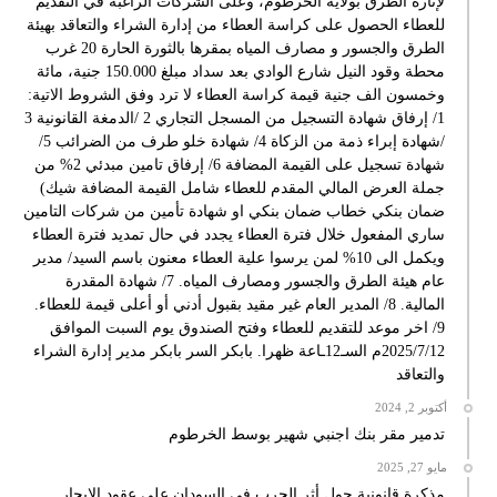
لإنارة الطرق بولاية الخرطوم، وعلى الشركات الراغبة في التقديم
للعطاء الحصول على كراسة العطاء من إدارة الشراء والتعاقد بهيئة
الطرق والجسور و مصارف المياه بمقرها بالثورة الحارة 20 غرب
محطة وقود النيل شارع الوادي بعد سداد مبلغ 150.000 جنية، مائة
وخمسون الف جنية قيمة كراسة العطاء لا ترد وفق الشروط الاتية:
1/ إرفاق شهادة التسجيل من المسجل التجاري 2 /الدمغة القانونية 3
/شهادة إبراء ذمة من الزكاة 4/ شهادة خلو طرف من الضرائب 5/
شهادة تسجيل على القيمة المضافة 6/ إرفاق تامين مبدئي 2% من
جملة العرض المالي المقدم للعطاء شامل القيمة المضافة شيك)
ضمان بنكي خطاب ضمان بنكي او شهادة تأمين من شركات التامين
ساري المفعول خلال فترة العطاء يجدد في حال تمديد فترة العطاء
ويكمل الى 10% لمن يرسوا علية العطاء معنون باسم السيد/ مدير
عام هيئة الطرق والجسور ومصارف المياه. 7/ شهادة المقدرة
المالية. 8/ المدير العام غير مقيد بقبول أدني أو أعلى قيمة للعطاء.
9/ اخر موعد للتقديم للعطاء وفتح الصندوق يوم السبت الموافق
2025/7/12م السـ12ـاعة ظهرا. بابكر السر بابكر مدير إدارة الشراء
والتعاقد
أكتوبر 2, 2024
تدمير مقر بنك اجنبي شهير بوسط الخرطوم
مايو 27, 2025
مذكرة قانونية حول أثر الحرب في السودان على عقود الإيجار