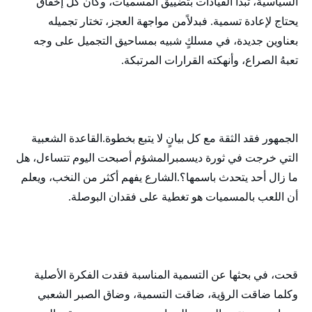
السياسية، تبدأ القيادات بتضييق المسميات، وكأن كل إخفاق
يحتاج لإعادة تسمية. فبدلاًمن مواجهة العجز، تختار تجميله
بعناوين جديدة، في مسلكٍ شبيه بمساحيق التجميل على وجه
تعبهُ الصراع، وأنهكته القرارات المرتبكة.
الجمهور فقد الثقة مع كل بيانٍ لا يتبع بخطوة.القاعدة الشعبية
التي خرجت في ثورة ديسمبرالمشؤم أصبحت اليوم تتساءل، هل
ما زال أحد يتحدث باسمها؟.الشارع يفهم أكثر من النخب، ويعلم
أن اللعب بالمسميات هو تغطية على فقدان البوصلة.
قحت، في بحثها عن التسمية المناسبة فقدت الفكرة الأصلية
وكلما ضاقت الرؤية، ضاقت التسمية، وضاق الصبر الشعبي