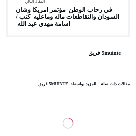
في رحاب الوطن مؤتمر امريكا وشان
السودان والتقاطعات ماله وماعليه كتب /
اسامة مهدي عبد الله
5muinte فريق
‫مقالات ذات صلة‬
‫‫المزيد بواسطة‬ ‬ 5MUINTE فريق