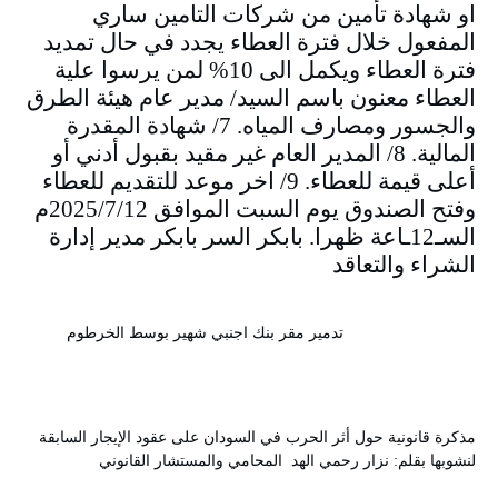
او شهادة تأمين من شركات التامين ساري
المفعول خلال فترة العطاء يجدد في حال تمديد
فترة العطاء ويكمل الى 10% لمن يرسوا علية
العطاء معنون باسم السيد/ مدير عام هيئة الطرق
والجسور ومصارف المياه. 7/ شهادة المقدرة
المالية. 8/ المدير العام غير مقيد بقبول أدني أو
أعلى قيمة للعطاء. 9/ اخر موعد للتقديم للعطاء
وفتح الصندوق يوم السبت الموافق 2025/7/12م
السـ12ـاعة ظهرا. بابكر السر بابكر مدير إدارة
الشراء والتعاقد
تدمير مقر بنك اجنبي شهير بوسط الخرطوم
مذكرة قانونية حول أثر الحرب في السودان على عقود الإيجار السابقة
لنشوبها بقلم: نزار رحمي الهد المحامي والمستشار القانوني