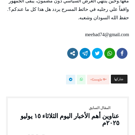
معها.وحين ينتهي العرض السياسي دون مضمون، يبقى الجمهور
واقفاً علي رجليه في حائط المسرح يردد هل هذا كل ما عندكم؟.
حفظ الله السودان وشعبه.
meehad74@gmail.com
‫‫ شاركها‬
Google+
عناوين أهم الأخبار اليوم الثلاثاء ١٥ يوليو
٢٠٢٥م