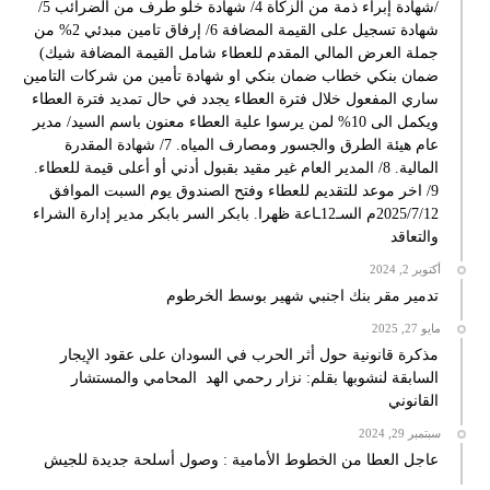
/شهادة إبراء ذمة من الزكاة 4/ شهادة خلو طرف من الضرائب 5/
شهادة تسجيل على القيمة المضافة 6/ إرفاق تامين مبدئي 2% من
جملة العرض المالي المقدم للعطاء شامل القيمة المضافة شيك)
ضمان بنكي خطاب ضمان بنكي او شهادة تأمين من شركات التامين
ساري المفعول خلال فترة العطاء يجدد في حال تمديد فترة العطاء
ويكمل الى 10% لمن يرسوا علية العطاء معنون باسم السيد/ مدير
عام هيئة الطرق والجسور ومصارف المياه. 7/ شهادة المقدرة
المالية. 8/ المدير العام غير مقيد بقبول أدني أو أعلى قيمة للعطاء.
9/ اخر موعد للتقديم للعطاء وفتح الصندوق يوم السبت الموافق
2025/7/12م السـ12ـاعة ظهرا. بابكر السر بابكر مدير إدارة الشراء
والتعاقد
أكتوبر 2, 2024
تدمير مقر بنك اجنبي شهير بوسط الخرطوم
مايو 27, 2025
مذكرة قانونية حول أثر الحرب في السودان على عقود الإيجار
السابقة لنشوبها بقلم: نزار رحمي الهد المحامي والمستشار
القانوني
سبتمبر 29, 2024
عاجل العطا من الخطوط الأمامية : وصول أسلحة جديدة للجيش