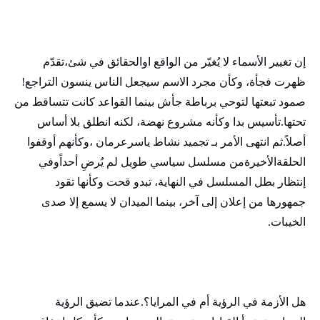
إن تغيير الأسماء لا يُغيّر من الواقع اوالحقائق في شئ،تقدّم
ظهرت فجأة، وكأن مجرد الاسم سيجعل الناس ينسون التراجع!
صمود تبعتها لتوحي برباطة جأش بينما القواعد كانت تتساقط من
تحتها.تأسيس بدا وكأنه مشروع نهضة، لكنه انطلق بلا أساس
أصلاً.ثم انتهى الأمر بـ تجميد نشاط ياسرعرمان ،وكأنهم أوقفوا
الحلقةالأخيرةمن مسلسل سياسي طويل لم يُرضِ أحداًوفي
إنتظار بطل المسلسل في النهاية، تبدو قحت وكأنها تقود
جمهورها من إعلان إلى آخر، بينما الميدان لا يسمع إلا صدى
الخيبات.
هل الأزمة في الرؤية أم في المرايا؟.عندما تضيق الرؤية