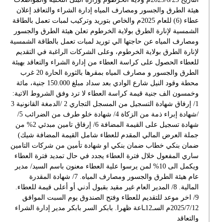
هيئة الطرق والجسور ومصارف المياه إدارة الشراء والتعاقد إعلان
عطاء (6) للعام 2025م والخاص بتوريد وتركيب لمبات تعمل بالطاقة
الشمسية لإنارة الطرق بولاية الخرطوم تعلن هيئة الطرق والجسور
ومصارف المياه عن حاجتها الي توريد لمبات تعمل بالطاقة الشمسية
لإنارة الطرق بولاية الخرطوم، وعلى الشركات الراغبة في التقديم
للعطاء الحصول على كراسة العطاء من إدارة الشراء والتعاقد بهيئة
الطرق والجسور و مصارف المياه بمقرها بالثورة الحارة 20 غرب
محطة وقود النيل شارع الوادي بعد سداد مبلغ 150.000 جنية، مائة
وخمسون الف جنية قيمة كراسة العطاء لا ترد وفق الشروط الاتية:
1/ إرفاق شهادة التسجيل من المسجل التجاري 2 /الدمغة القانونية 3
/شهادة إبراء ذمة من الزكاة 4/ شهادة خلو طرف من الضرائب 5/
شهادة تسجيل على القيمة المضافة 6/ إرفاق تامين مبدئي 2% من
جملة العرض المالي المقدم للعطاء شامل القيمة المضافة شيك)
ضمان بنكي خطاب ضمان بنكي او شهادة تأمين من شركات التامين
ساري المفعول خلال فترة العطاء يجدد في حال تمديد فترة العطاء
ويكمل الى 10% لمن يرسوا علية العطاء معنون باسم السيد/ مدير
عام هيئة الطرق والجسور ومصارف المياه. 7/ شهادة المقدرة
المالية. 8/ المدير العام غير مقيد بقبول أدني أو أعلى قيمة للعطاء.
9/ اخر موعد للتقديم للعطاء وفتح الصندوق يوم السبت الموافق
2025/7/12م السـ12ـاعة ظهرا. بابكر السر بابكر مدير إدارة الشراء
والتعاقد