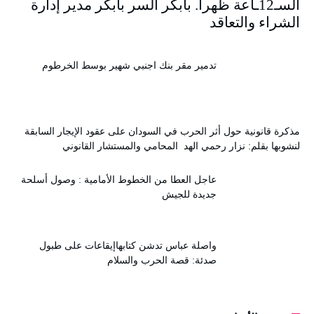
السـ12ـاعة ظهرا. بابكر السر بابكر مدير إدارة
الشراء والتعاقد
تدمير مقر بنك اجنبي شهير بوسط الخرطوم
مذكرة قانونية حول أثر الحرب في السودان على عقود الإيجار السابقة
لنشوبها بقلم: نزار رحمي الهد المحامي والمستشار القانوني
عاجل العطا من الخطوط الأمامية : وصول أسلحة
جديدة للجيش
واصلة عباس تدشن كتابهاإيقاعات على طبول
صدئة: قصة الحرب والسلام