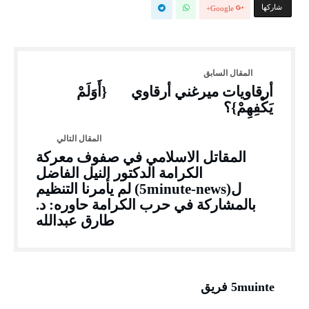
‫‫ شاركها‬
Google+
أرقاويات ميرغني أرقاوي {أَوَلَمْ
يَكْفِهِمْ}؟
المقاتل الاسلامي في صفوف معركة
الكرامة الدكتور النيل الفاضل
ل(5minute-news) لم يأمرنا التنظيم
بالمشاركة في حرب الكرامة حاوره: د.
طارق عبدالله
5muinte فريق