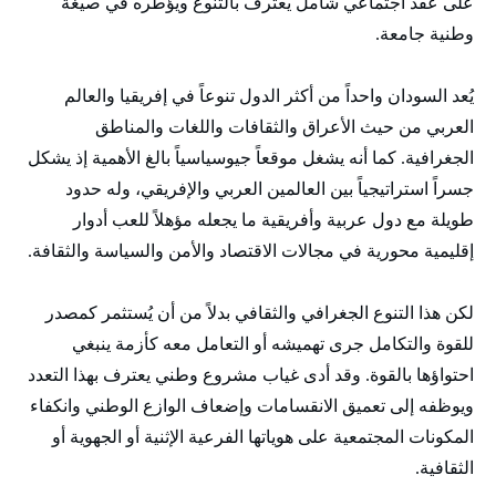
على عقد اجتماعي شامل يعترف بالتنوع ويؤطره في صيغة
وطنية جامعة.
يُعد السودان واحداً من أكثر الدول تنوعاً في إفريقيا والعالم
العربي من حيث الأعراق والثقافات واللغات والمناطق
الجغرافية. كما أنه يشغل موقعاً جيوسياسياً بالغ الأهمية إذ يشكل
جسراً استراتيجياً بين العالمين العربي والإفريقي، وله حدود
طويلة مع دول عربية وأفريقية ما يجعله مؤهلاً للعب أدوار
إقليمية محورية في مجالات الاقتصاد والأمن والسياسة والثقافة.
لكن هذا التنوع الجغرافي والثقافي بدلاً من أن يُستثمر كمصدر
للقوة والتكامل جرى تهميشه أو التعامل معه كأزمة ينبغي
احتواؤها بالقوة. وقد أدى غياب مشروع وطني يعترف بهذا التعدد
ويوظفه إلى تعميق الانقسامات وإضعاف الوازع الوطني وانكفاء
المكونات المجتمعية على هوياتها الفرعية الإثنية أو الجهوية أو
الثقافية.