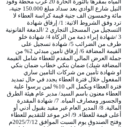
المياه بمقرها بالثورة الحارة 20 غرب محطة وقود
النيل شارع الوادي بعد سداد مبلغ 150.000 جنية،
مائة وخمسون الف جنية قيمة كراسة العطاء لا
ترد وفق الشروط الاتية: 1/ إرفاق شهادة
التسجيل من المسجل التجاري 2 /الدمغة القانونية
3 /شهادة إبراء ذمة من الزكاة 4/ شهادة خلو
طرف من الضرائب 5/ شهادة تسجيل على
القيمة المضافة 6/ إرفاق تامين مبدئي 2% من
جملة العرض المالي المقدم للعطاء شامل القيمة
المضافة شيك) ضمان بنكي خطاب ضمان بنكي
او شهادة تأمين من شركات التامين ساري
المفعول خلال فترة العطاء يجدد في حال تمديد
فترة العطاء ويكمل الى 10% لمن يرسوا علية
العطاء معنون باسم السيد/ مدير عام هيئة الطرق
والجسور ومصارف المياه. 7/ شهادة المقدرة
المالية. 8/ المدير العام غير مقيد بقبول أدني أو
أعلى قيمة للعطاء. 9/ اخر موعد للتقديم للعطاء
وفتح الصندوق يوم السبت الموافق 2025/7/12م