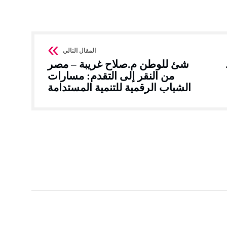
شئ للوطن م.صلاح غريبة – مصر
من النقر إلى التقدم: مسارات
الشباب الرقمية للتنمية المستدامة