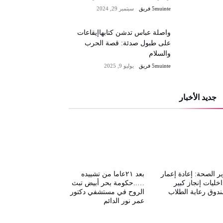
5muinte فريق
سبتمبر 29, 2024
واصلة عباس تدشن كتابهاإيقاعات
على طبول صدئة: قصة الحرب
والسلام
5muinte فريق
يوليو 9, 2025
جديد الأخبار
ر الصحة: إعادة إعمار
بعد ٢١عاما من تشييده
اخليات إنجاز كبير
…..حكومة بحر أبيض تبث
دوق رعاية الطلاب
الروح في مستشفي دكتور
عمر نور الدائم