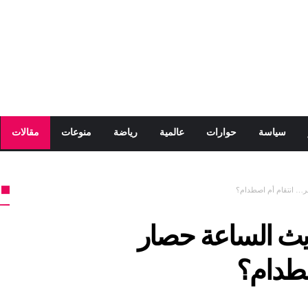
سياسة
حوارات
عالمية
رياضة
منوعات
مقالات
ر… انتقام أم اصطدام؟
يث الساعة حصار
صطدام؟