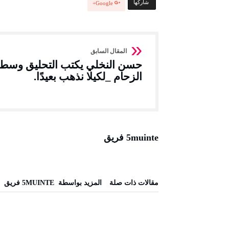
‫‫ شاركها‬
Google+
حسن النخلي يكتب التحليق وسط
الزحام _لكيلا نذهب بعيدًا.
5muinte فريق
‫مقالات ذات صلة‬
‫‫المزيد بواسطة‬ ‬ 5MUINTE فريق