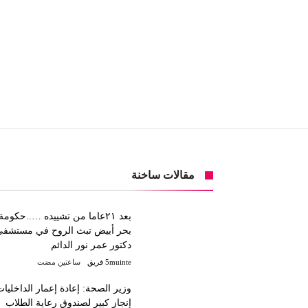
مقالات ساخنة
بعد ٢١عاما من تشييده …..حكومة
بحر أبيض تبث الروح في مستشفي
دكتور عمر نور الدائم
5muinte فريق
‫‫‫‏‫ساعتين مضت‬
وزير الصحة: إعادة إعمار الداخليا
إنجاز كبير لصندوق رعاية الطلاب