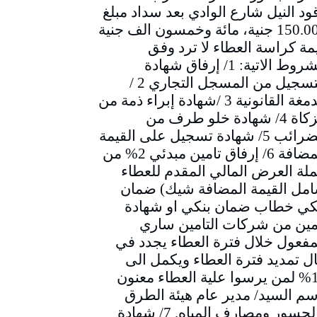
ود النيل شارع الوادي بعد سداد مبلغ
150.000 جنية، مائة وخمسون الف جنية
مة كراسة العطاء لا ترد وفق
الشروط الاتية: 1/ إرفاق شهادة
التسجيل من المسجل التجاري 2 /
الدمغة القانونية 3 /شهادة إبراء ذمة من
الزكاة 4/ شهادة خلو طرف من
الضرائب 5/ شهادة تسجيل على القيمة
المضافة 6/ إرفاق تامين مبدئي 2% من
لة العرض المالي المقدم للعطاء
مل القيمة المضافة شيك) ضمان
كي خطاب ضمان بنكي او شهادة
مين من شركات التامين ساري
مفعول خلال فترة العطاء يجدد في
ل تمديد فترة العطاء ويكمل الى
10% لمن يرسوا علية العطاء معنون
سم السيد/ مدير عام هيئة الطرق
والجسور ومصارف المياه. 7/ شهادة