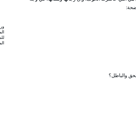
ضحة:
ورش
الم
للم
الم
الحق والباطل؟