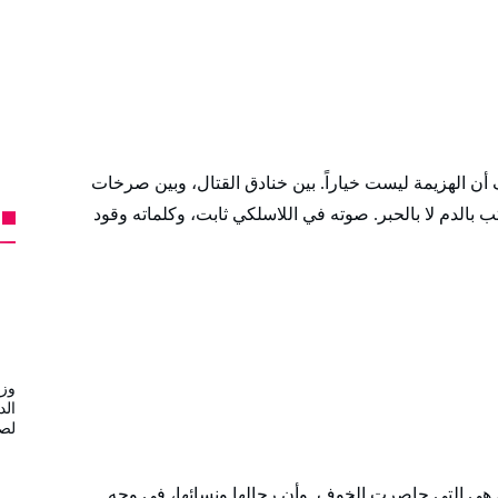
 الهزيمة ليست خياراً. بين خنادق القتال، وبين صرخات
ب بالدم لا بالحبر. صوته في اللاسلكي ثابت، وكلماته وقود
وزي
الد
لصن
بل هي التي حاصرت الخوف. وأن رجالها ونسائها، في وجه