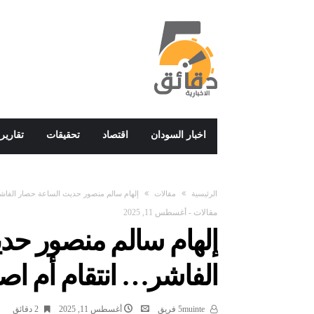
اخبار السودان
اقتصاد
تحقيقات
تقارير
‫الرئيسية‬
مقالات
إلهام سالم منصور حديث الساعة حصار الفاش
مقالات
-
أغسطس 11, 2025
إلهام سالم منصور حد
الفاشر… انتقام أم ا
5muinte فريق
أغسطس 11, 2025
2 ‫دقائق‬