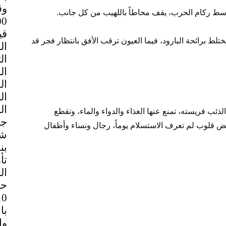
وق
سط ركام الحرب، يقف محاطاً باللهيب من كل جانب.
قي
ختلط برائحة البارود، فيما العيون ترقب الأفق بانتظار فجر قد
ذئب فريسته، تمنع عنها الغذاء والدواء والماء، وتقطع
جم
نبض قلوب لم تعرف الاستسلام يوماً، رجال ونساء وأطفال
شا
بن
تأ
ال
حا
با