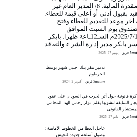
المقدرة المالية. 8/ المدير العام غير
يد بقبول أدني أو أعلى قيمة للعطاء.
/ اخر موعد للتقديم للعطاء وفتح
صندوق يوم السبت الموافق
2025/7/12م السـ12ـاعة ظهرا. بابكر
سر بابكر مدير إدارة الشراء والتعاقد
5m فريق
يونيو 27, 2025
تدمير مقر بنك اجنبي شهير بوسط
الخرطوم
5muinte فريق
أكتوبر 2, 2024
رة قانونية حول أثر الحرب في السودان على عقود
يجار السابقة لنشوبها بقلم: نزار رحمي الهد المحامي
مستشار القانوني
5m فريق
مايو 27, 2025
عاجل العطا من الخطوط الأمامية :
وصول أسلحة جديدة للجيش