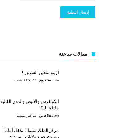
مقالات ساخنة
اريتو تمكين السرور !!
5muinte فريق
الكونغرس والأبيض والمدن الغالية،
ماذا هناك؟
5muinte فريق
‫‫‫‏‫ساعتين مضت‬
مركز الملك سلمان يكفل أيتاماً
يمثلون جميع ولايات السودان