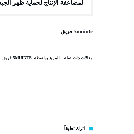
لمضاعفة الإنتاج لحماية ظهر الج
5muinte فريق
‫مقالات ذات صلة‬
‫‫المزيد بواسطة‬ ‬ 5MUINTE فريق
اترك تعليقاً