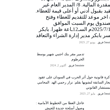
المقدرة المالية. 8/ المدير العام غير
يد بقبول أدني أو أعلى قيمة للعطاء.
/ اخر موعد للتقديم للعطاء وفتح
صندوق يوم السبت الموافق
2025/7/12م السـ12ـاعة ظهرا. بابكر
سر بابكر مدير إدارة الشراء والتعاقد
5m فريق
يونيو 27, 2025
تدمير مقر بنك اجنبي شهير بوسط
الخرطوم
5muinte فريق
أكتوبر 2, 2024
رة قانونية حول أثر الحرب في السودان على عقود
يجار السابقة لنشوبها بقلم: نزار رحمي الهد المحامي
مستشار القانوني
5m فريق
مايو 27, 2025
عاجل العطا من الخطوط الأمامية :
وصول أسلحة جديدة للجيش