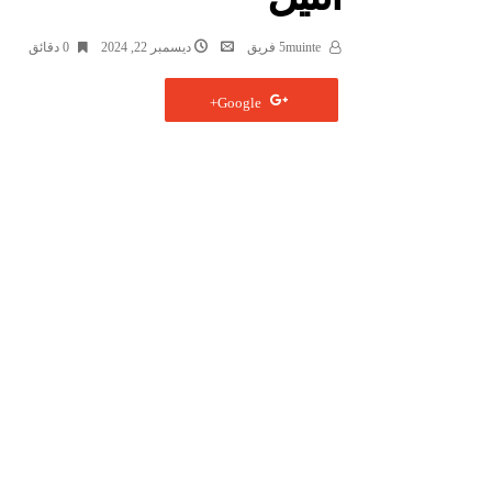
5muinte فريق
ديسمبر 22, 2024
0 ‫دقائق‬
Google+