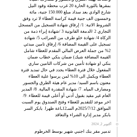
بمقرها بالثورة الحارة 20 غرب محطة وقود النيل
شارع الوادي بعد سداد مبلغ 150.000 جنية، مائة
وخمسون الف جنية قيمة كراسة العطاء لا ترد وفق
الشروط الاتية: 1/ إرفاق شهادة التسجيل من المسجل
التجاري 2 /الدمغة القانونية 3 /شهادة إبراء ذمة من
الزكاة 4/ شهادة خلو طرف من الضرائب 5/ شهادة
تسجيل على القيمة المضافة 6/ إرفاق تامين مبدئي
2% من جملة العرض المالي المقدم للعطاء شامل
القيمة المضافة شيك) ضمان بنكي خطاب ضمان
بنكي او شهادة تأمين من شركات التامين ساري
المفعول خلال فترة العطاء يجدد في حال تمديد فترة
العطاء ويكمل الى 10% لمن يرسوا علية العطاء
معنون باسم السيد/ مدير عام هيئة الطرق والجسور
ومصارف المياه. 7/ شهادة المقدرة المالية. 8/ المدير
العام غير مقيد بقبول أدني أو أعلى قيمة للعطاء. 9/
اخر موعد للتقديم للعطاء وفتح الصندوق يوم السبت
الموافق 2025/7/12م السـ12ـاعة ظهرا. بابكر السر
بابكر مدير إدارة الشراء والتعاقد
أكتوبر 2, 2024
تدمير مقر بنك اجنبي شهير بوسط الخرطوم