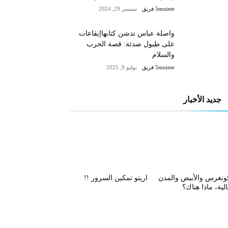
5muinte فريق
سبتمبر 29, 2024
واصلة عباس تدشن كتابهاإيقاعات
على طبول صدئة: قصة الحرب
والسلام
5muinte فريق
يوليو 9, 2025
جديد الأخبار
ونغرس والأبيض والمدن
اريتو تمكين السرور !!
الية، ماذا هناك؟