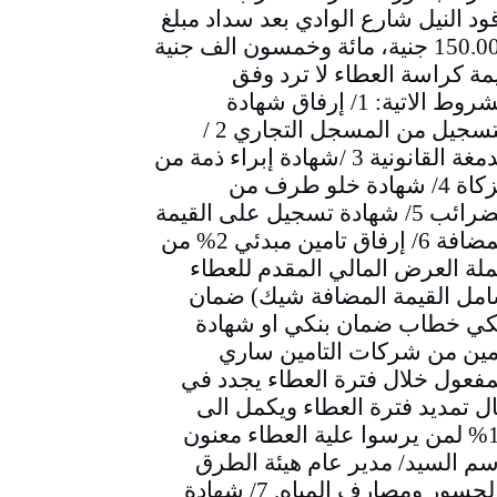
ود النيل شارع الوادي بعد سداد مبلغ
150.000 جنية، مائة وخمسون الف جنية
مة كراسة العطاء لا ترد وفق
الشروط الاتية: 1/ إرفاق شهادة
التسجيل من المسجل التجاري 2 /
الدمغة القانونية 3 /شهادة إبراء ذمة من
الزكاة 4/ شهادة خلو طرف من
الضرائب 5/ شهادة تسجيل على القيمة
المضافة 6/ إرفاق تامين مبدئي 2% من
لة العرض المالي المقدم للعطاء
مل القيمة المضافة شيك) ضمان
كي خطاب ضمان بنكي او شهادة
مين من شركات التامين ساري
مفعول خلال فترة العطاء يجدد في
ل تمديد فترة العطاء ويكمل الى
10% لمن يرسوا علية العطاء معنون
سم السيد/ مدير عام هيئة الطرق
والجسور ومصارف المياه. 7/ شهادة