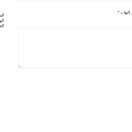
إليها بـ
*
الب
الو
الج