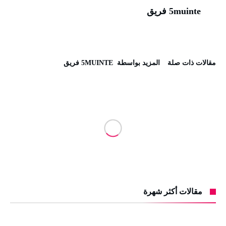
5muinte فريق
‫مقالات ذات صلة‬
‫‫المزيد بواسطة‬ ‬ 5MUINTE فريق
مقالات أكثر شهرة