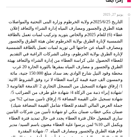
إقرأ أيضا
يونيو 27, 2025
التاريخ 2025/6/25م ولاية الخرطوم وزارة البنى التحتية والمواصلات
هيئة الطرق والجسور ومصارف المياه إدارة الشراء والتعاقد إعلان
عطاء (6) للعام 2025م والخاص بتوريد وتركيب لمبات تعمل بالطاقة
الشمسية لإنارة الطرق بولاية الخرطوم تعلن هيئة الطرق والجسور
ومصارف المياه عن حاجتها الي توريد لمبات تعمل بالطاقة الشمسية
لإنارة الطرق بولاية الخرطوم، وعلى الشركات الراغبة في التقديم
للعطاء الحصول على كراسة العطاء من إدارة الشراء والتعاقد بهيئة
الطرق والجسور و مصارف المياه بمقرها بالثورة الحارة 20 غرب
محطة وقود النيل شارع الوادي بعد سداد مبلغ 150.000 جنية، مائة
وخمسون الف جنية قيمة كراسة العطاء لا ترد وفق الشروط الاتية:
1/ إرفاق شهادة التسجيل من المسجل التجاري 2 /الدمغة القانونية 3
/شهادة إبراء ذمة من الزكاة 4/ شهادة خلو طرف من الضرائب 5/
شهادة تسجيل على القيمة المضافة 6/ إرفاق تامين مبدئي 2% من
جملة العرض المالي المقدم للعطاء شامل القيمة المضافة شيك)
ضمان بنكي خطاب ضمان بنكي او شهادة تأمين من شركات التامين
ساري المفعول خلال فترة العطاء يجدد في حال تمديد فترة العطاء
ويكمل الى 10% لمن يرسوا علية العطاء معنون باسم السيد/ مدير
عام هيئة الطرق والجسور ومصارف المياه. 7/ شهادة المقدرة