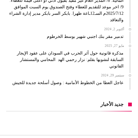
المالية. 8/ المدير العام غير مقيد بقبول أدني أو أعلى قيمة للعطاء.
9/ اخر موعد للتقديم للعطاء وفتح الصندوق يوم السبت الموافق
2025/7/12م السـ12ـاعة ظهرا. بابكر السر بابكر مدير إدارة الشراء
والتعاقد
أكتوبر 2, 2024
تدمير مقر بنك اجنبي شهير بوسط الخرطوم
مايو 27, 2025
مذكرة قانونية حول أثر الحرب في السودان على عقود الإيجار
السابقة لنشوبها بقلم: نزار رحمي الهد المحامي والمستشار
القانوني
سبتمبر 29, 2024
عاجل العطا من الخطوط الأمامية : وصول أسلحة جديدة للجيش
جديد الأخبار