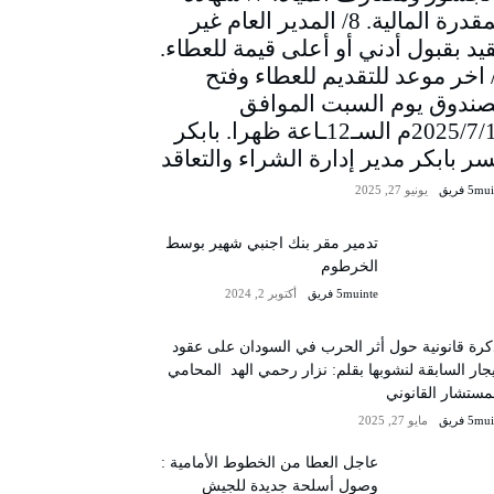
المقدرة المالية. 8/ المدير العام غير
يد بقبول أدني أو أعلى قيمة للعطاء.
/ اخر موعد للتقديم للعطاء وفتح
صندوق يوم السبت الموافق
2025/7/12م السـ12ـاعة ظهرا. بابكر
سر بابكر مدير إدارة الشراء والتعاقد
5m فريق
يونيو 27, 2025
تدمير مقر بنك اجنبي شهير بوسط
الخرطوم
5muinte فريق
أكتوبر 2, 2024
رة قانونية حول أثر الحرب في السودان على عقود
يجار السابقة لنشوبها بقلم: نزار رحمي الهد المحامي
مستشار القانوني
5m فريق
مايو 27, 2025
عاجل العطا من الخطوط الأمامية :
وصول أسلحة جديدة للجيش