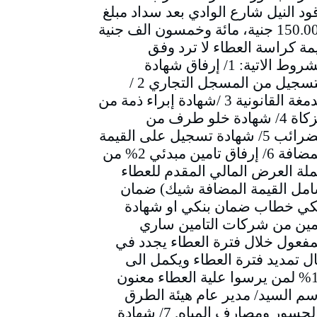
ود النيل شارع الوادي بعد سداد مبلغ
150.000 جنية، مائة وخمسون الف جنية
مة كراسة العطاء لا ترد وفق
الشروط الاتية: 1/ إرفاق شهادة
التسجيل من المسجل التجاري 2 /
الدمغة القانونية 3 /شهادة إبراء ذمة من
الزكاة 4/ شهادة خلو طرف من
الضرائب 5/ شهادة تسجيل على القيمة
المضافة 6/ إرفاق تامين مبدئي 2% من
لة العرض المالي المقدم للعطاء
مل القيمة المضافة شيك) ضمان
كي خطاب ضمان بنكي او شهادة
مين من شركات التامين ساري
مفعول خلال فترة العطاء يجدد في
ل تمديد فترة العطاء ويكمل الى
10% لمن يرسوا علية العطاء معنون
سم السيد/ مدير عام هيئة الطرق
والجسور ومصارف المياه. 7/ شهادة