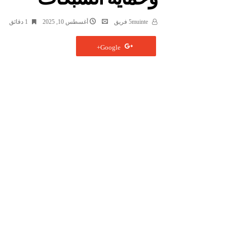
5muinte فريق
أغسطس 10, 2025
1 ‫دقائق‬
Google+