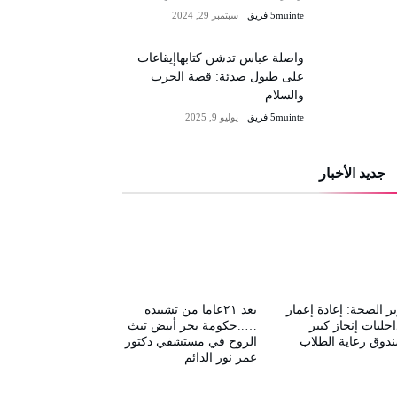
5muinte فريق
سبتمبر 29, 2024
واصلة عباس تدشن كتابهاإيقاعات
على طبول صدئة: قصة الحرب
والسلام
5muinte فريق
يوليو 9, 2025
جديد الأخبار
ر الصحة: إعادة إعمار
بعد ٢١عاما من تشييده
اخليات إنجاز كبير
…..حكومة بحر أبيض تبث
دوق رعاية الطلاب
الروح في مستشفي دكتور
عمر نور الدائم