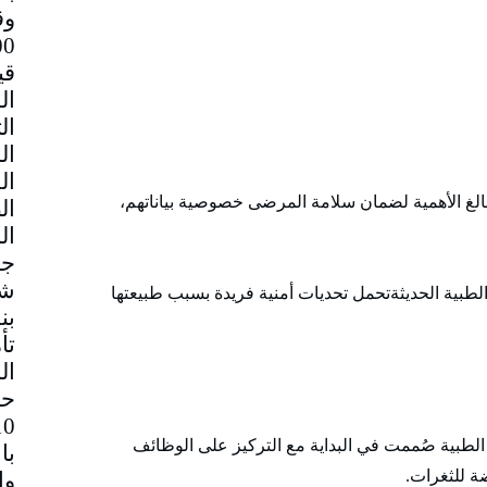
وق
قي
 بالغ الأهمية لضمان سلامة المرضى خصوصية بياناتهم،
جم
شا
 الطبية الحديثةتحمل تحديات أمنية فريدة بسبب طبيعتها
بن
تأ
ال
حا
 الطبية صُممت في البداية مع التركيز على الوظائف
با
ة للثغرات.