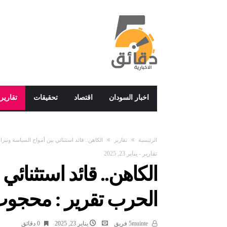
اخبار السودان
اقتصاد
تحقيقات
تقارير
‫الرئيسية‬
تقارير
الكاهن.. قائد استثنائي بين أمواج السياسة وني
تقارير
-
يناير 23, 2025
الكاهن.. قائد استثنائي
الحرب تقرير : محجوب
5muinte فريق
يناير 23, 2025
0 ‫دقائق‬