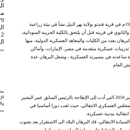
مق
9
ولد عبد الفتاح البرهان في الأول من يوليو عام 1960م في قرية قندتو بولاية نهر النيل نشأ في بيئة زراعية
ال
لثانوي في قريته قبل أن يلتحق بالكلية الحربية السودانية،
هان بعدد من الكليات والمعاهد العسكرية الدولية، منها
ال
قى تدريبات عسكرية متقدمة في مصر، الإمارات، وأماكن
uinte
زة ساعدته في مسيرته العسكرية ، وشغل البرهان عدة
تش العام
مذك
برز اسم عبد الفتاح البرهان بقوة خلال ثورة ديسمبر 2018 التي أدت إلى الإطاحة بالرئيس السابق عمر البشير
الإ
وال
جلس العسكري الانتقالي، حيث لعب دورا أساسيا في
uinte
نتقالية مدنية-عسكرية.
لمجلس السيادة الانتقالي، قاد البرهان البلاد الى الاستقرار بعد نشوب
تمسكه بالحفاظ على سيادة الدولة ومؤسساتها.