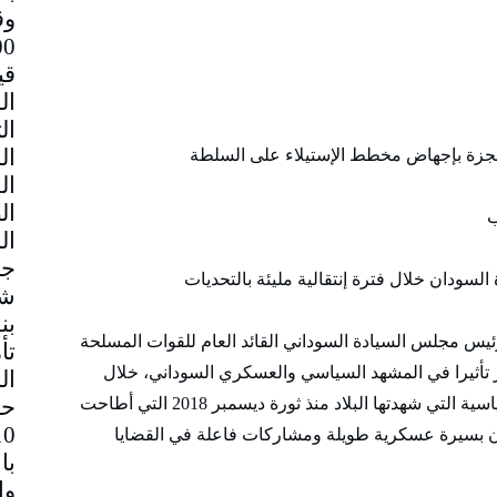
وق
قي
جزة بإجهاض مخطط الإستيلاء على السلطة
ب
جم
لسودان خلال فترة إنتقالية مليئة بالتحديات
شا
بن
ئيس مجلس السيادة السوداني القائد العام للقوات المسلحة
تأ
 تأثيرا في المشهد السياسي والعسكري السوداني، خلال
ال
حا
الفترة الأخيرة لعب دورا محوريا في الأحداث السياسية التي شهدتها البلاد منذ ثورة ديسمبر 2018 التي أطاحت
ان بسيرة عسكرية طويلة ومشاركات فاعلة في القضايا
با