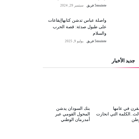
5muinte فريق
سبتمبر 29, 2024
واصلة عباس تدشن كتابهاإيقاعات
على طبول صدئة: قصة الحرب
والسلام
5muinte فريق
يوليو 9, 2025
جديد الأخبار
قرن في عامها
بنك السودان يدشن
الث..الكلمة التي انحازت
المحول القومي عبر
وطن
أمدرمان الوطني