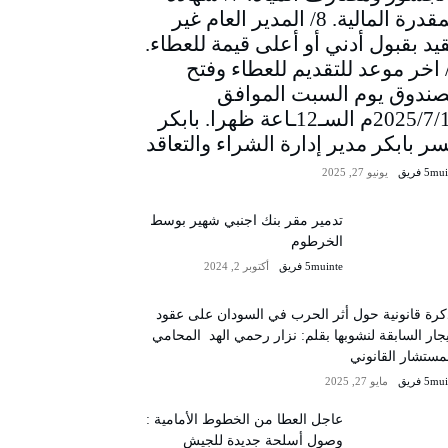
المقدرة المالية. 8/ المدير العام غير
يد بقبول أدني أو أعلى قيمة للعطاء.
/ اخر موعد للتقديم للعطاء وفتح
صندوق يوم السبت الموافق
2025/7/12م السـ12ـاعة ظهرا. بابكر
سر بابكر مدير إدارة الشراء والتعاقد
5m فريق
يونيو 27, 2025
تدمير مقر بنك اجنبي شهير بوسط
الخرطوم
5muinte فريق
أكتوبر 2, 2024
رة قانونية حول أثر الحرب في السودان على عقود
يجار السابقة لنشوبها بقلم: نزار رحمي الهد المحامي
مستشار القانوني
5m فريق
مايو 27, 2025
عاجل العطا من الخطوط الأمامية :
وصول أسلحة جديدة للجيش