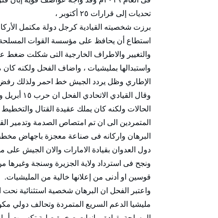
تحديات إلى قرارات ٢٥ أكتوبر ،
برزت شخصيته القيادية كرجل دولة مكتمل الأركا
استطاع أن يحافظ على مؤسسة القوات المسلحة با
والتغيير والاطراف الخارجية التى شكلت ضغط ع
واستبدالها بمليشيات ، واضاف الفحل ولكنه كان 
الإطاري وظل يردد الجيش خط احمر ولذلك رفض إكم
وقال القياد
الحالات ولكنه كان يملك عقيدة القتال والتخطيط 
المتمردين الى ان تم امتصاص الصدمة وتدمير القو
البرهان واركانه فى صناعة معجزة باجهاض مخطط 
دول العدوان بقيادة الامارات والان الجيش على م
ونجح فى استرداد ولاية الجزيرة وسنجة وغيرها م
قوسين او أدنى من إعلانها خالية من المليشيات.
واعتبر الفحل ان البرهان شخصية استثنائية نحت اس
المسلحة بقيادة ربانهات صخرة صلبة تكسرت أما