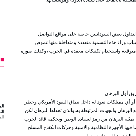
 لتداول بعض السودانيين خاصة على مواقع التواصل
باب وراء هذه التسمية متعددة ومتداخلة،منها غموض
 متوقعة واستخدام تكتيكات معقدة في الحرب ،وكذلك صوره
يق أول البرهان
أو أي ممتلكات تعود له داخل نطاق النفوذ الأمريكي وحظر
الم
مع البرهان والجهات المرتبطة به،والذي تحداها البرهان لكن
الث
لل
يمثله البرهان من رمز لسيادة الوطن وبحكمه قائدا لحرب
فيها الأجهزة النظامية والامنية وحركات الكفاح المسلح
 الشؤون السودانية،بينما