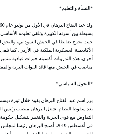
*النشأة والتعليم*
بسيطة بين أسرته الكبيرة وتلقى تعليمه الأساسي وا
حيث تخرج ضابطا في الجيش السوداني، والتحق البر
الأكاديمية العسكرية الملكية في الأردن، كما تل
أخرى. هذه التدريبات أكسبته خبرات قيادية متمي
مناصب في الجيش منها قائد القوات البرية والمف
*التحول السياسي*
بعد سقوط النظام، شغل البرهان منصب رئيس الم
التفاوض مع قوى الحرية والتغيير لتشكيل حكومة ا
في أغسطس 2019، أصبح البرهان رئيسا 
الحرب بين الجيش ومليشيا الدعم السريع وأعلن 