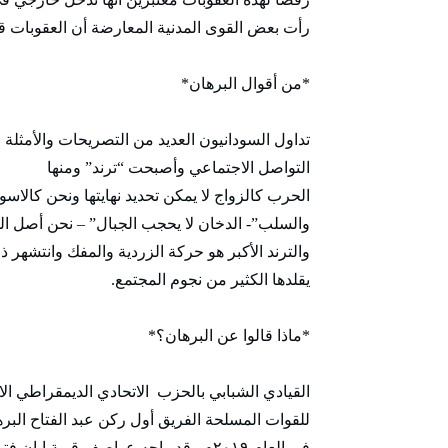
رأت بعض القوى المدنية المعارضة أن العقوبات ق
*من أقوال البرهان*
تداول السودانيون العديد من التصريحات والأمثلة ا
التواصل الاجتماعي وأصبحت “ترند” ومنها
الحرب كالزواج لا يمكن تحديد نهايتها ونحن كالا
والسلب”- الدخان لا يحجب الجبال” – نحن أصل ا
والترند الأكبر هو حركة الزردية والمفك وانتشهر
يقلدها الكثير من نجوم المجتمع.
*ماذا قالوا عن البرهان؟*
القيادي الشبابي بالحزب الاتحادي الديمقراطي الا
للقوات المسلحة الفريق أول ركن عبد الفتاح البر
فى العام ٢٠١٩م وقد واجه عواصف قوية 