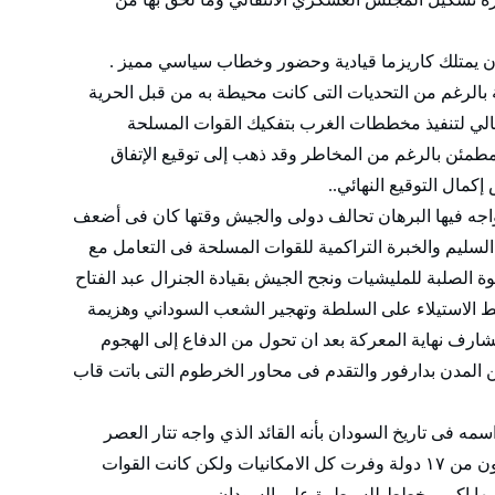
ن يمتلك كاريزما قيادية وحضور وخطاب سياسي مميز .
لرغم من التحديات التى كانت محيطة به من قبل الحرية
الي لتنفيذ مخططات الغرب بتفكيك القوات المسلحة
مطمئن بالرغم من المخاطر وقد ذهب إلى توقيع الإتفاق
ال التوقيع النهائي..
ي الاتحادي الفحل ان حرب ١٥ أبريل واجه فيها البرهان تحالف دولى والجيش وقتها كان فى أضعف
السليم والخبرة التراكمية للقوات المسلحة فى التعامل مع
ة الصلبة للمليشيات ونجح الجيش بقيادة الجنرال عبد الفتاح
الاستيلاء على السلطة وتهجير الشعب السوداني وهزيمة
شارف نهاية المعركة بعد ان تحول من الدفاع إلى الهجوم
ن المدن بدارفور والتقدم فى محاور الخرطوم التى باتت قاب
مه فى تاريخ السودان بأنه القائد الذي واجه تتار العصر
مليشيا الدعم السريع المتمردة وتحالف دولي مكون من ١٧ دولة وفرت كل الامكانيات ولكن كانت القوات
مها اكبر مخطط للسيطرة على السودان .