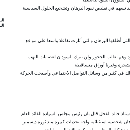
د تسهم في تقليص نفوذ البرهان وتشجيع الحلول السياسية.
الب
الثم
لتي أطلقها البرهان والتي أثارت تفاعلا واسعا على مواقع
سود وهم ثعالب الجحور ولن نترك السودان لعصابات النهب
لشجرة وغيرنا أوراق متساقطة.
 ذلك في كثير من وسائل التواصل الاجتماعي وأصبحت الحركة
ستاذ خالد الفحل قال بان رئيس مجلس السيادة القائد العام
هان شخصية استثنائية واجه تحديات كبيرة منذ ثورة ديسمبر
إبان فترة تشكيل المجلس العسكري الانتقالي وما لحق بها من