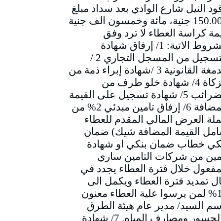
ود النيل شارع الوادي بعد سداد مبلغ
150.000 جنية، مائة وخمسون الف جنية
مة كراسة العطاء لا ترد وفق
الشروط الاتية: 1/ إرفاق شهادة
التسجيل من المسجل التجاري 2 /
الدمغة القانونية 3 /شهادة إبراء ذمة من
الزكاة 4/ شهادة خلو طرف من
الضرائب 5/ شهادة تسجيل على القيمة
المضافة 6/ إرفاق تامين مبدئي 2% من
لة العرض المالي المقدم للعطاء
مل القيمة المضافة شيك) ضمان
كي خطاب ضمان بنكي او شهادة
مين من شركات التامين ساري
مفعول خلال فترة العطاء يجدد في
ل تمديد فترة العطاء ويكمل الى
10% لمن يرسوا علية العطاء معنون
سم السيد/ مدير عام هيئة الطرق
والجسور ومصارف المياه. 7/ شهادة