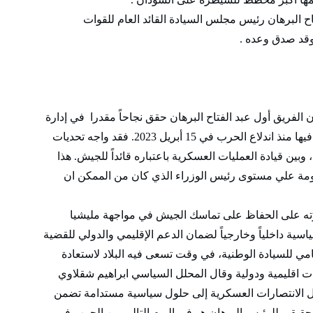
اح البرهان رئيس مجلس السيادة القائد العام للقوات
وقد صدق وعده .
لفريق أول عبد الفتاح البرهان حقق نجاحاً مقدرا في إدارة
الحرب بالنظر إلى تعقيد المعادلة التي وجد نفسه فيها منذ اندلاع الحرب في 15 أبريل 2023. فقد واجه تحديات
بين قيادة العمليات العسكرية باعتباره قائداً للجيش. هذا
حكومة علي مستوى رئيس الوزراء الذي كان من الممكن ان
ته على الحفاظ على تماسك الجيش في مواجهة مليشيا
سية داخلياً وخارجياً لضمان الدعم الإقليمي والدولي للقضية
مي للسيادة الوطنية، في وقت تسعى فيه البلاد لاستعادة
قليمية ودولية وقال المحلل السياسي ابراهيم شقلاوي
ويل الانتصارات العسكرية إلى حلول سياسية مستدامة تضمن
 الحقيقي للرئيس البرهان هو في اليوم التالي من الحرب في