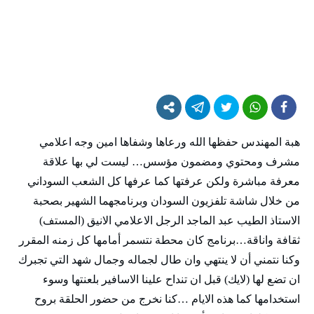
هبة المهندس حفظها الله ورعاها وشفاها امين وجه اعلامي
مشرف ومحتوي ومضمون مؤسس… ليست لي بها علاقة
معرفة مباشرة ولكن عرفتها كما عرفها كل الشعب السوداني
من خلال شاشة تلفزيون السودان وبرنامجهما الشهير بصحبة
الاستاذ الطيب عبد الماجد الرجل الاعلامي الانيق (المستف)
ثقافة واناقة…برنامج كان محطة نتسمر أمامها كل زمنه المقرر
وكنا نتمني أن لا ينتهي وان طال لجماله وجمال شهد التي تجبرك
ان تضع لها (لايك) قبل ان تنداح علينا الاسافير بلعنتها وسوء
استخدامها كما هذه الايام …كنا نخرج من حضور الحلقة بروح