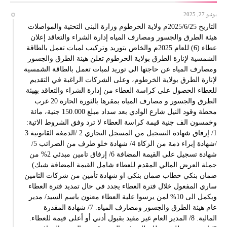
يونيو 27, 2025
التاريخ 2025/6/25م ولاية الخرطوم وزارة البنى التحتية والمواصلات
هيئة الطرق والجسور ومصارف المياه إدارة الشراء والتعاقد إعلان
عطاء (6) للعام 2025م والخاص بتوريد وتركيب لمبات تعمل بالطاقة
الشمسية لإنارة الطرق بولاية الخرطوم تعلن هيئة الطرق والجسور
ومصارف المياه عن حاجتها الي توريد لمبات تعمل بالطاقة الشمسية
لإنارة الطرق بولاية الخرطوم، وعلى الشركات الراغبة في التقديم
للعطاء الحصول على كراسة العطاء من إدارة الشراء والتعاقد بهيئة
الطرق والجسور و مصارف المياه بمقرها بالثورة الحارة 20 غرب
محطة وقود النيل شارع الوادي بعد سداد مبلغ 150.000 جنية، مائة
وخمسون الف جنية قيمة كراسة العطاء لا ترد وفق الشروط الاتية:
1/ إرفاق شهادة التسجيل من المسجل التجاري 2 /الدمغة القانونية 3
/شهادة إبراء ذمة من الزكاة 4/ شهادة خلو طرف من الضرائب 5/
شهادة تسجيل على القيمة المضافة 6/ إرفاق تامين مبدئي 2% من
جملة العرض المالي المقدم للعطاء شامل القيمة المضافة شيك)
ضمان بنكي خطاب ضمان بنكي او شهادة تأمين من شركات التامين
ساري المفعول خلال فترة العطاء يجدد في حال تمديد فترة العطاء
ويكمل الى 10% لمن يرسوا علية العطاء معنون باسم السيد/ مدير
عام هيئة الطرق والجسور ومصارف المياه. 7/ شهادة المقدرة
المالية. 8/ المدير العام غير مقيد بقبول أدني أو أعلى قيمة للعطاء.