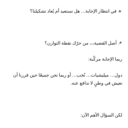
🔹 في انتظار الإجابة… هل نستعيد أم يُعاد تشكيلنا؟
📌 أصل القضية،،، من حرّك نقطة التوازن؟
ربما الإجابة مركّبة:
دول… ميليشيات… نُخب… أو ربما نحن جميعًا حين قررنا أن
نعيش في وطنٍ لا ندافع عنه.
لكن السؤال الأهم الآن: