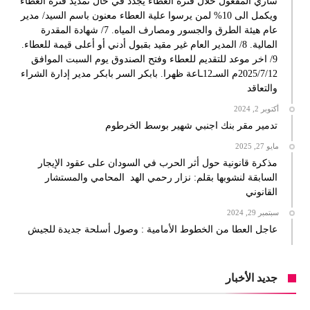
ساري المفعول خلال فترة العطاء يجدد في حال تمديد فترة العطاء
ويكمل الى 10% لمن يرسوا علية العطاء معنون باسم السيد/ مدير
عام هيئة الطرق والجسور ومصارف المياه. 7/ شهادة المقدرة
المالية. 8/ المدير العام غير مقيد بقبول أدني أو أعلى قيمة للعطاء.
9/ اخر موعد للتقديم للعطاء وفتح الصندوق يوم السبت الموافق
2025/7/12م السـ12ـاعة ظهرا. بابكر السر بابكر مدير إدارة الشراء
والتعاقد
أكتوبر 2, 2024
تدمير مقر بنك اجنبي شهير بوسط الخرطوم
مايو 27, 2025
مذكرة قانونية حول أثر الحرب في السودان على عقود الإيجار
السابقة لنشوبها بقلم: نزار رحمي الهد المحامي والمستشار
القانوني
سبتمبر 29, 2024
عاجل العطا من الخطوط الأمامية : وصول أسلحة جديدة للجيش
جديد الأخبار