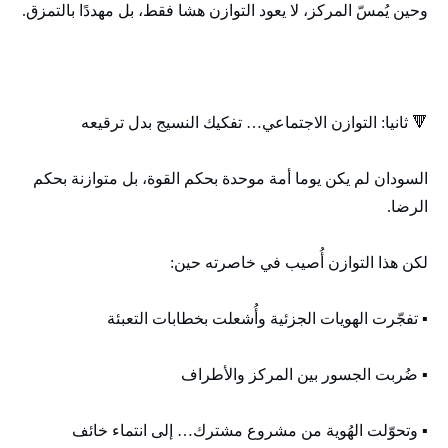
وحين يُمسّ المركز، لا يعود التوازن هشا فقط، بل مهددًا بالتمزق.
🔻 ثانيا: التوازن الاجتماعي… تفكيك النسيج بدل ترقيعه
السودان لم يكن يوما أمة موحدة بحكم القوة، بل متوازنة بحكم
الرضا.
لكن هذا التوازن أُصيب في خاصرته حين:
▪️ تفجّرت الهويات الجزئية وأُشعلت بخطابات التعبئة
▪️ ضُربت الجسور بين المركز والأطراف
▪️ وتحوّلت الهُوية من مشروع مشترك… إلى انتماء خائف