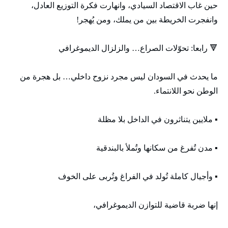
حين غاب الاقتصاد السيادي، وانهارت فكرة التوزيع العادل،
وانفجرت الخريطة بين من يملك، ومن يُهجر!
🔻 رابعا: تحوّلات الصراع… والزلزال الديموغرافي
ما يحدث في السودان ليس مجرد نزوح داخلي… بل هجرة من
الوطن نحو اللانتماء.
▪️ ملايين يتناثرون في الداخل بلا مظلة
▪️ مدن تُفرغ من سكانها وتُملأ بالبندقية
▪️ وأجيال كاملة تُولد في الفراغ وتُربى على الخوف
إنها ضربة قاضية للتوازن الديموغرافي،