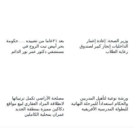
وزير الصحة: إعادة إعمار
بعد ٢١عاما من تشييده …..حكومة
الداخليات إنجاز كبير لصندوق
بحر أبيض تبث الروح في
رعاية الطلاب
مستشفي دكتور عمر نور الدائم
ورشة نوعية لتأهيل المدربين
مصلحة الأراضي تكمل ترتيباتها
والحكام استعداداً للمرحلة النهائية
لانطلاقة المزاد العقاري لبيع مواقع
للبطولة المدرسية الأفريقية
دكاكين مميزة بمنطقة الجديد
عمران بمحلية الكاملين