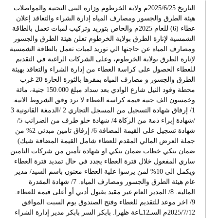
التاريخ 2025/6/25م ولاية الخرطوم وزارة البنى التحتية والمواصلات
هيئة الطرق والجسور ومصارف المياه إدارة الشراء والتعاقد إعلان
عطاء (6) للعام 2025م والخاص بتوريد وتركيب لمبات تعمل بالطاقة
الشمسية لإنارة الطرق بولاية الخرطوم تعلن هيئة الطرق والجسور
ومصارف المياه عن حاجتها الي توريد لمبات تعمل بالطاقة الشمسية
لإنارة الطرق بولاية الخرطوم، وعلى الشركات الراغبة في التقديم
للعطاء الحصول على كراسة العطاء من إدارة الشراء والتعاقد بهيئة
الطرق والجسور و مصارف المياه بمقرها بالثورة الحارة 20 غرب
محطة وقود النيل شارع الوادي بعد سداد مبلغ 150.000 جنية، مائة
وخمسون الف جنية قيمة كراسة العطاء لا ترد وفق الشروط الاتية:
1/ إرفاق شهادة التسجيل من المسجل التجاري 2 /الدمغة القانونية 3
/شهادة إبراء ذمة من الزكاة 4/ شهادة خلو طرف من الضرائب 5/
شهادة تسجيل على القيمة المضافة 6/ إرفاق تامين مبدئي 2% من
جملة العرض المالي المقدم للعطاء شامل القيمة المضافة شيك)
ضمان بنكي خطاب ضمان بنكي او شهادة تأمين من شركات التامين
ساري المفعول خلال فترة العطاء يجدد في حال تمديد فترة العطاء
ويكمل الى 10% لمن يرسوا علية العطاء معنون باسم السيد/ مدير
عام هيئة الطرق والجسور ومصارف المياه. 7/ شهادة المقدرة
المالية. 8/ المدير العام غير مقيد بقبول أدني أو أعلى قيمة للعطاء.
9/ اخر موعد للتقديم للعطاء وفتح الصندوق يوم السبت الموافق
2025/7/12م السـ12ـاعة ظهرا. بابكر السر بابكر مدير إدارة الشراء