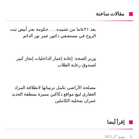
مقالات ساخنة
بعد ٢١عاما من تشييده …..حكومة بحر أبيض تبث
الروح في مستشفي دكتور عمر نور الدائم
وزير الصحة: إعادة إعمار الداخليات إنجاز كبير
لصندوق رعاية الطلاب
مصلحة الأراضي تكمل ترتيباتها لانطلاقة المزاد
العقاري لبيع مواقع دكاكين مميزة بمنطقة الجديد
عمران بمحلية الكاملين
إقرأ أيضا
يونيو 27, 2025