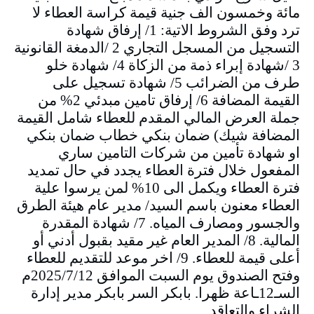
مائة وخمسون الف جنية قيمة كراسة العطاء لا
ترد وفق الشروط الاتية: 1/ إرفاق شهادة
التسجيل من المسجل التجاري 2 /الدمغة القانونية
3 /شهادة إبراء ذمة من الزكاة 4/ شهادة خلو
طرف من الضرائب 5/ شهادة تسجيل على
القيمة المضافة 6/ إرفاق تامين مبدئي 2% من
جملة العرض المالي المقدم للعطاء شامل القيمة
المضافة شيك) ضمان بنكي خطاب ضمان بنكي
او شهادة تأمين من شركات التامين ساري
المفعول خلال فترة العطاء يجدد في حال تمديد
فترة العطاء ويكمل الى 10% لمن يرسوا علية
العطاء معنون باسم السيد/ مدير عام هيئة الطرق
والجسور ومصارف المياه. 7/ شهادة المقدرة
المالية. 8/ المدير العام غير مقيد بقبول أدني أو
أعلى قيمة للعطاء. 9/ اخر موعد للتقديم للعطاء
وفتح الصندوق يوم السبت الموافق 2025/7/12م
السـ12ـاعة ظهرا. بابكر السر بابكر مدير إدارة
الشراء والتعاقد