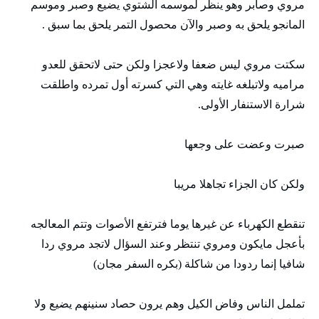
مروي وصابر وهو ينظر لموسمه الشتوي يضيع وصبر وموسم
المانجو يلحق به وصبر والآن محصول التمر يلحق بما سبق .
سكتت مروي ليس ضعفا ولاعجزا ولكن حتى لاتحقق للعدو
مراميه ولاتبلغه غايته وهي التي كسرته أول تمرده واطلقت
شرارة الاستنفار الأولى.
صبرت وعضت على وجعها
ولكن كان الجزاء تجاهلا مريبا
تنقطع الكهرباء عن غيرها يوما فترتفع الأصوات وتتم المعالجه
بأعجل مايكون ومروي تنتظر وعند السؤال لاتجد مروي ردا
شافيا إنما ردودا من شاكلة (بكره السفر مجان)
تململ الناس وفاض الكيل وهم يرون حصاد سنينهم يضيع ولا