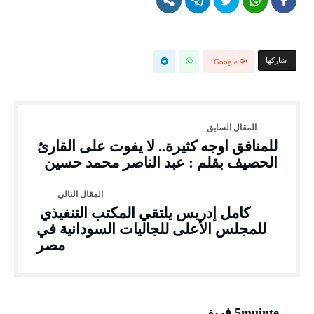
‫‫ شاركها‬
Google+
للمنافق اوجه كثيرة.. لا يفوت على القارئ
الحصيف بقلم : عبد الناصر محمد حسين
كامل إدريس يلتقي المكتب التنفيذي
للمجلس الأعلى للجاليات السودانية في
مصر
5muinte فريق