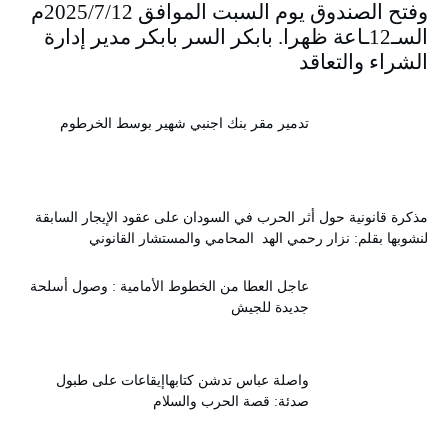
وفتح الصندوق يوم السبت الموافق 2025/7/12م
السـ12ـاعة ظهرا. بابكر السر بابكر مدير إدارة
الشراء والتعاقد
تدمير مقر بنك اجنبي شهير بوسط الخرطوم
مذكرة قانونية حول أثر الحرب في السودان على عقود الإيجار السابقة
لنشوبها بقلم: نزار رحمي الهد المحامي والمستشار القانوني
عاجل العطا من الخطوط الأمامية : وصول أسلحة
جديدة للجيش
واصلة عباس تدشن كتابهاإيقاعات على طبول
صدئة: قصة الحرب والسلام