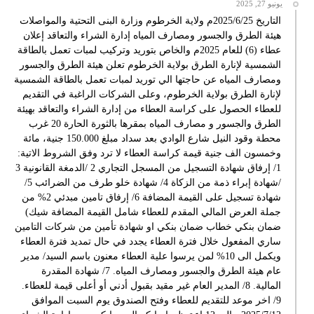
يونيو 27, 2025
التاريخ 2025/6/25م ولاية الخرطوم وزارة البنى التحتية والمواصلات
هيئة الطرق والجسور ومصارف المياه إدارة الشراء والتعاقد إعلان
عطاء (6) للعام 2025م والخاص بتوريد وتركيب لمبات تعمل بالطاقة
الشمسية لإنارة الطرق بولاية الخرطوم تعلن هيئة الطرق والجسور
ومصارف المياه عن حاجتها الي توريد لمبات تعمل بالطاقة الشمسية
لإنارة الطرق بولاية الخرطوم، وعلى الشركات الراغبة في التقديم
للعطاء الحصول على كراسة العطاء من إدارة الشراء والتعاقد بهيئة
الطرق والجسور و مصارف المياه بمقرها بالثورة الحارة 20 غرب
محطة وقود النيل شارع الوادي بعد سداد مبلغ 150.000 جنية، مائة
وخمسون الف جنية قيمة كراسة العطاء لا ترد وفق الشروط الاتية:
1/ إرفاق شهادة التسجيل من المسجل التجاري 2 /الدمغة القانونية 3
/شهادة إبراء ذمة من الزكاة 4/ شهادة خلو طرف من الضرائب 5/
شهادة تسجيل على القيمة المضافة 6/ إرفاق تامين مبدئي 2% من
جملة العرض المالي المقدم للعطاء شامل القيمة المضافة شيك)
ضمان بنكي خطاب ضمان بنكي او شهادة تأمين من شركات التامين
ساري المفعول خلال فترة العطاء يجدد في حال تمديد فترة العطاء
ويكمل الى 10% لمن يرسوا علية العطاء معنون باسم السيد/ مدير
عام هيئة الطرق والجسور ومصارف المياه. 7/ شهادة المقدرة
المالية. 8/ المدير العام غير مقيد بقبول أدني أو أعلى قيمة للعطاء.
9/ اخر موعد للتقديم للعطاء وفتح الصندوق يوم السبت الموافق